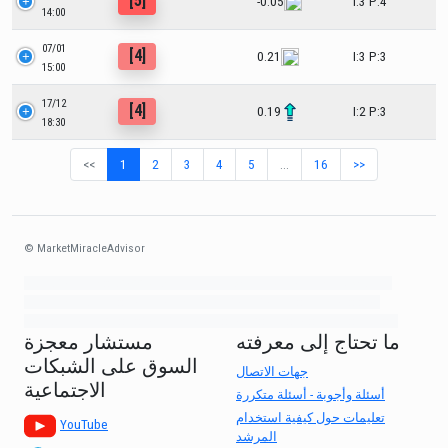
[5]
-0.05
I:3 P:4
14:00
07/01
[4]
0.21
I:3 P:3
15:00
17/12
[4]
0.19
I:2 P:3
18:30
<<
1
2
3
4
5
…
16
>>
© MarketMiracleAdvisor
Market1234ff Adola9299 Miadvr37734j kjfrew3888 Mir32jj43ijgfr Olfwerhnj3
87m3knfd 8feuh3kkopl2 njk32iufbnnkf32 8i12ki8i12kjhkj oihunb324oioi23
3298ioh432iu3298 oiho12giu13g321 kjpo32489oihn4o32 oih543hoih543oih
ما تحتاج إلى معرفته
مستشار معجزة
السوق على الشبكات
جهات الاتصال
الاجتماعية
أسئلة وأجوبة - أسئلة متكررة
تعليمات حول كيفية استخدام
YouTube
المرشد