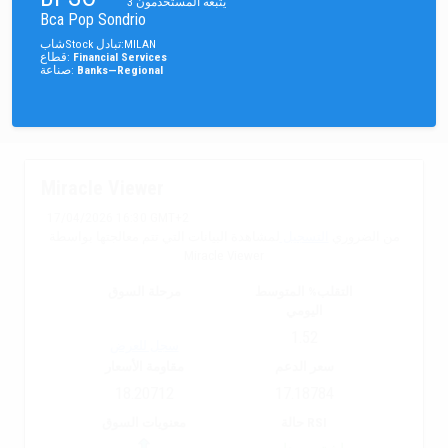
يتبعه المستخدمون
3
Bca Pop Sondrio
MILAN
:
تبادل
Stock
شاب
Financial Services
:
قطاع
Banks—Regional
:
صناعة
Miracle Viewer
17/04/2026 16:30 GMT+2
من الضروري
التسجيل
لمشاهدة البيانات التي تتم معالجتها بواسطة
Miracle Viewer
التقلب% المتوسط
مرحلة السوق
اليومي
1.52
سجل للعرض
سعر الدعم
مقاومة الأسعار
18.20712
17.18784
حالة RSI
معنويات السوق