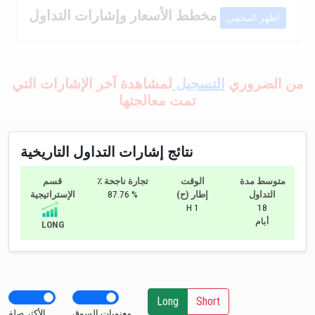
مخطط الأسعار وإشارات التداول
اظهر المخفي
من الضروري
التسجيل
لمشاهدة آخر الإشارات التي
تمت معالجتها
نتائج إشارات التداول التاريخية
متوسط مدة
الوقت
٪ تجارة ناجحة
قسم
التداول
إطار (ح)
87.76 %
الإستراتيجية
H 1
18
أيام
LONG
Long
Short
معنويات السوق
الأكثر صلة