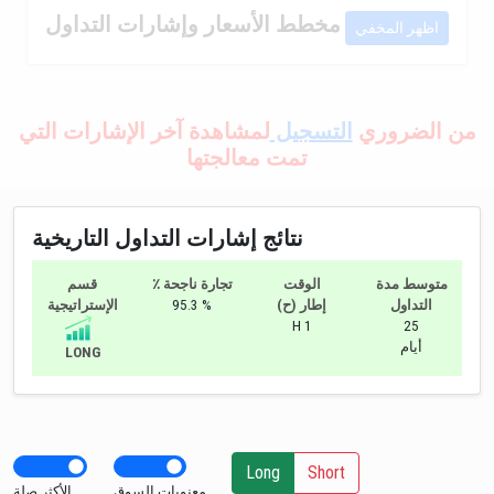
مخطط الأسعار وإشارات التداول
اظهر المخفي
من الضروري
التسجيل
لمشاهدة آخر الإشارات التي
تمت معالجتها
نتائج إشارات التداول التاريخية
متوسط مدة
الوقت
٪ تجارة ناجحة
قسم
التداول
إطار (ح)
95.3 %
الإستراتيجية
H 1
25
أيام
LONG
Long
Short
معنويات السوق
الأكثر صلة