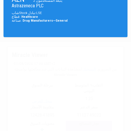
يتبعه المستخدمون
2
Astrazeneca PLC
LSE
:
تبادل
Stock
شاب
Healthcare
:
قطاع
Drug Manufacturers—General
:
صناعة
Miracle Viewer
07/08/2026 17:00 GMT+2
من الضروري
التسجيل
لمشاهدة البيانات التي تتم معالجتها بواسطة
Miracle Viewer
التقلب% المتوسط
مرحلة السوق
اليومي
1.25
سجل للعرض
سعر الدعم
مقاومة الأسعار
12428.41895
11137.49023
تجار المصالح
معنويات السوق