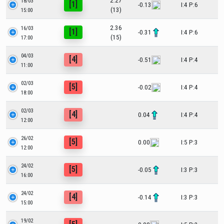
2.27
18/03
[1]
-0.13
I:4 P:6
(13)
15:00
2.36
16/03
[1]
-0.31
I:4 P:6
(15)
17:00
04/03
[4]
-0.51
I:4 P:4
11:00
02/03
[5]
-0.02
I:4 P:4
18:00
02/03
[4]
0.04
I:4 P:4
12:00
26/02
[5]
0.00
I:5 P:3
12:00
24/02
[5]
-0.05
I:3 P:3
16:00
24/02
[4]
-0.14
I:3 P:3
15:00
19/02