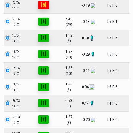
03/06
[6]
-0.19
I:6 P:6
12:00
5.49
27/04
[1]
-0.13
I:6 P:1
(29)
12:00
1.12
17/04
[1]
0.30
I:5 P:6
(6)
16:00
1.58
15/04
[1]
-0.29
I:5 P:6
(10)
14:00
1.86
09/04
[1]
-0.11
I:5 P:6
(10)
18:00
1.60
08/04
[1]
0.06
I:5 P:6
(8)
10:00
0.53
30/03
[1]
0.44
I:4 P:6
(3)
10:00
1.27
27/03
[1]
-0.20
I:4 P:6
(8)
12:00