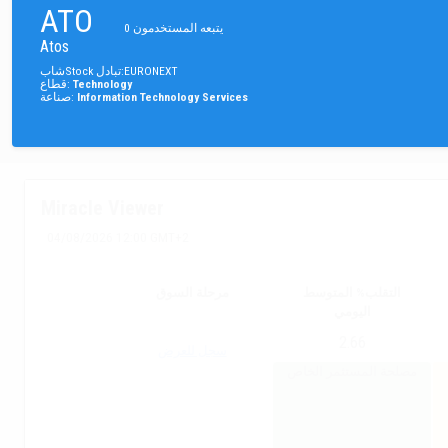
ATO
يتبعه المستخدمون
0
Atos
EURONEXT
:
تبادل
Stock
شاب
Technology
:
قطاع
Information Technology Services
:
صناعة
Miracle Viewer
04/08/2026 12:00 GMT+2
التقلب% المتوسط
مرحلة السوق
اليومي
2.66
سجل للعرض
مصلحة المستثمر الخاص