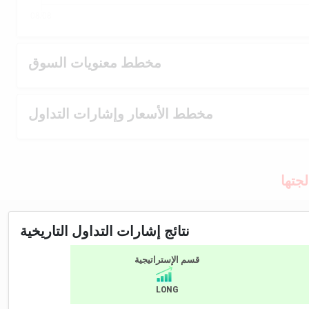
مخطط معنويات السوق
مخطط الأسعار وإشارات التداول
جتها
نتائج إشارات التداول التاريخية
قسم الإستراتيجية
LONG