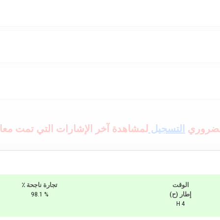
لضروري
التسجيل
لمشاهدة آخر الإشارات التي تمت معال
الوقت
٪ تجارة ناجحة
إطار (ح)
98.1 %
H 4