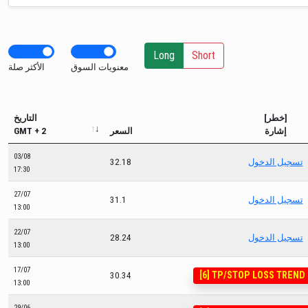
Long
Short
معنويات السوق
الأكثر صلة
[خطر]
التاريخ
إشارة
السعر
GMT + 2
03/08
تسجيل الدخول
32.18
17:30
27/07
تسجيل الدخول
31.1
13:00
22/07
تسجيل الدخول
28.24
13:00
17/07
[6] TP/STOP LOSS TREND
30.34
13:00
29/06