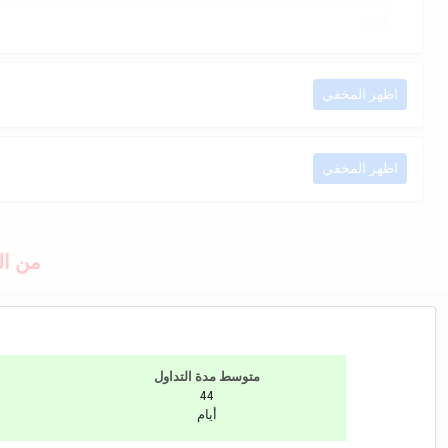
اظهر المخفي
اظهر المخفي
من ا
متوسط مدة التداول
44
أيام