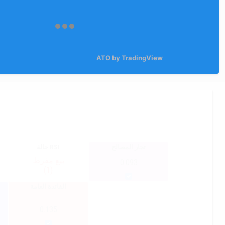
ATO by TradingView
تجار المصالح
حالة RSI
بيع مفرط
0.093
(1)
الفائدة العامة
0.135