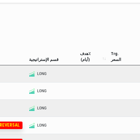
Trg.
هدف٪
السعر
(أيام)
قسم الإستراتيجية
LONG
LONG
LONG
 REVERSAL
LONG