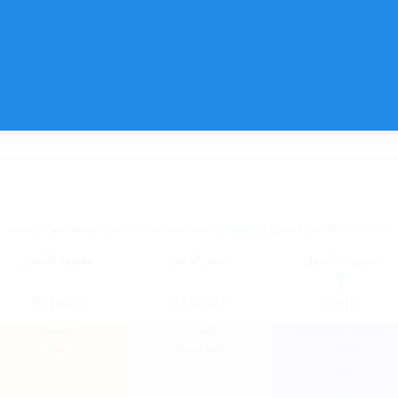
لمشاهدة البيانات التي تتم معالجتها بواسطة Miracle Viewer
من الضروري
التسجيل
معنويات السوق
سعر الدعم
مقاومة الأسعار
39.10005
41.18047
0.610
المصالح المؤسسية
الفائدة
إهتمام
والمهنية
المؤسسية
مهنية
0.016