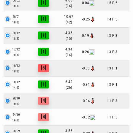
4.06
06/02
[1]
0.04
I:5 P:6
(14)
18:30
10.67
20/01
[1]
-0.25
I:4 P:5
(42)
18:00
4.36
30/12
[1]
0.19
I:3 P:3
(15)
18:30
4.34
17/12
[1]
0.26
I:3 P:3
(14)
18:30
10/12
[5]
-0.33
I:3 P:1
18:00
6.42
10/12
[1]
-0.31
I:3 P:1
(26)
14:00
28/10
[4]
-0.34
I:1 P:3
18:00
24/10
[4]
-0.32
I:1 P:5
16:00
3.56
08/09