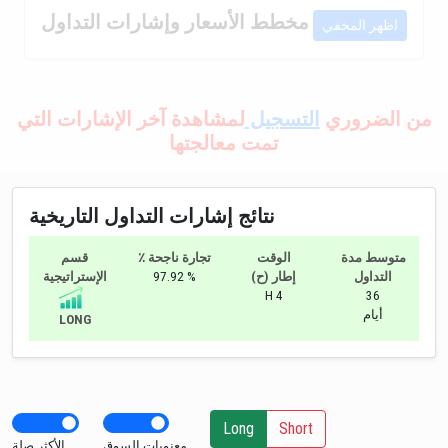
مخطط الأسعار وإشارات التداول
اظهر المخفي
من الضروري
التسجيل
لمشاهدة آخر الإشارات التي
تمت معالجتها
نتائج إشارات التداول التاريخية
متوسط مدة
الوقت
٪ تجارة ناجحة
قسم
التداول
إطار (ح)
97.92 %
الإستراتيجية
H 4
36
أيام
LONG
Long
Short
معنويات السوق
الأكثر صلة