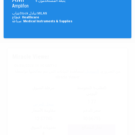
يتبعه المستخدمون
6
Amplifon
MILAN
:
تبادل
Stock
شاب
Healthcare
:
قطاع
Medical Instruments & Supplies
:
صناعة
Miracle Viewer
06/08/2026 16:30 GMT+2
من الضروري
التسجيل
لمشاهدة البيانات التي تتم معالجتها بواسطة
Miracle Viewer
التقلب% المتوسط
مرحلة السوق
اليومي
1.77
سجل للعرض
سعر الدعم
مقاومة الأسعار
12.57745
10.66715
تجار المصالح
معنويات السوق