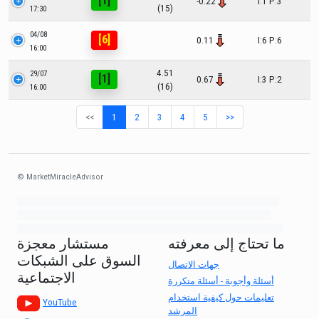
[1]
-0.22
I:1 P:3
(15)
17:30
04/08
[6]
0.11
I:6 P:6
16:00
4.51
29/07
[1]
0.67
I:3 P:2
(16)
16:00
<<
1
2
3
4
5
>>
© MarketMiracleAdvisor
Market1234ff Adola9299 Miadvr37734j kjfrew3888 Mir32jj43ijgfr Olfwerhnj3
87m3knfd 8feuh3kkopl2 njk32iufbnnkf32 8i12ki8i12kjhkj oihunb324oioi23
3298ioh432iu3298 oiho12giu13g321 kjpo32489oihn4o32 oih543hoih543oih
ما تحتاج إلى معرفته
مستشار معجزة
السوق على الشبكات
جهات الاتصال
الاجتماعية
أسئلة وأجوبة - أسئلة متكررة
تعليمات حول كيفية استخدام
YouTube
المرشد