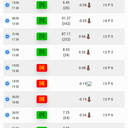
6.43
12/06
[1]
-0.38
I:3 P:5
(26)
17:30
91.27
04/05
[1]
-0.30
I:6 P:3
(342)
13:00
87.17
21/04
[1]
0.66
I:3 P:3
(252)
17:30
8.05
15/04
[1]
0.53
I:3 P:2
(24)
13:00
19/03
[6]
0.08
I:6 P:6
15:00
10/03
[6]
-0.19
I:3 P:6
19:30
05/03
[6]
-0.19
I:3 P:6
18:00
7.23
26/02
[1]
-0.36
I:5 P:6
(34)
14:00