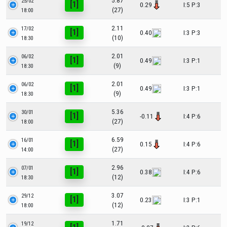
5.87
25/02
[1]
0.29
I:5 P:3
(27)
18:00
2.11
17/02
[1]
0.40
I:3 P:3
(10)
18:30
2.01
06/02
[1]
0.49
I:3 P:1
(9)
18:30
2.01
06/02
[1]
0.49
I:3 P:1
(9)
18:30
5.36
30/01
[1]
-0.11
I:4 P:6
(27)
18:00
6.59
16/01
[1]
0.15
I:4 P:6
(27)
14:00
2.96
07/01
[1]
0.38
I:4 P:6
(12)
18:30
3.07
29/12
[1]
0.23
I:3 P:1
(12)
18:00
1.71
19/12