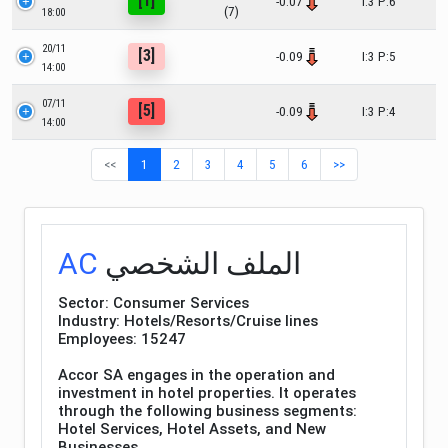
[1]
-0.07
I:3 P:6
(7)
18:00
20/11
[3]
-0.09
I:3 P:5
14:00
07/11
[5]
-0.09
I:3 P:4
14:00
<<
1
2
3
4
5
6
>>
الملف الشخصي
AC
Sector: Consumer Services
Industry: Hotels/Resorts/Cruise lines
Employees: 15247
Accor SA engages in the operation and
investment in hotel properties. It operates
through the following business segments:
Hotel Services, Hotel Assets, and New
Businesses.