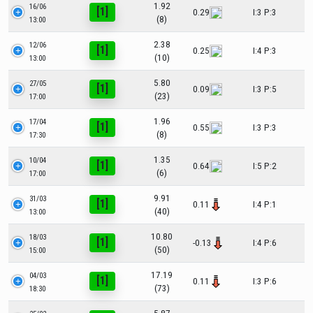
1.92
16/06
[1]
0.29
I:3 P:3
(8)
13:00
2.38
12/06
[1]
0.25
I:4 P:3
(10)
13:00
5.80
27/05
[1]
0.09
I:3 P:5
(23)
17:00
1.96
17/04
[1]
0.55
I:3 P:3
(8)
17:30
1.35
10/04
[1]
0.64
I:5 P:2
(6)
17:00
9.91
31/03
[1]
0.11
I:4 P:1
(40)
13:00
10.80
18/03
[1]
-0.13
I:4 P:6
(50)
15:00
17.19
04/03
[1]
0.11
I:3 P:6
(73)
18:30