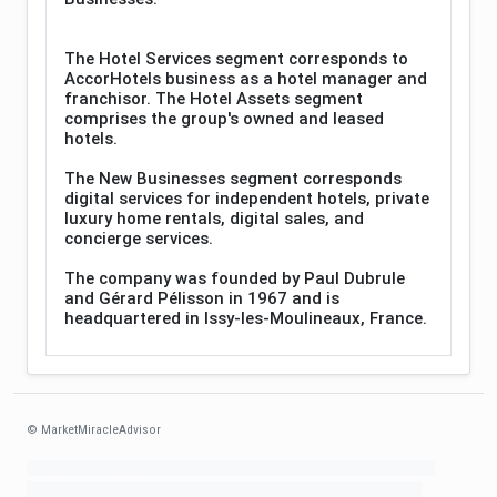
The Hotel Services segment corresponds to
AccorHotels business as a hotel manager and
franchisor. The Hotel Assets segment
comprises the group's owned and leased
hotels.
The New Businesses segment corresponds
digital services for independent hotels, private
luxury home rentals, digital sales, and
concierge services.
The company was founded by Paul Dubrule
and Gérard Pélisson in 1967 and is
headquartered in Issy-les-Moulineaux, France.
© MarketMiracleAdvisor
Market1234ff Adola9299 Miadvr37734j kjfrew3888 Mir32jj43ijgfr Olfwerhnj3
87m3knfd 8feuh3kkopl2 njk32iufbnnkf32 8i12ki8i12kjhkj oihunb324oioi23