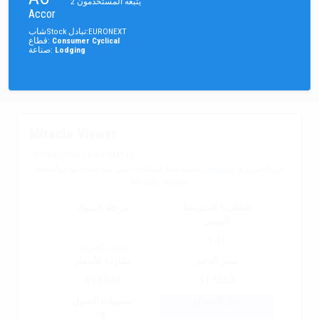
يتبعه المستخدمون
2
Accor
EURONEXT
:
تبادل
Stock
شاب
Consumer Cyclical
:
قطاع
Lodging
:
صناعة
Miracle Viewer
07/08/2026 16:30 GMT+2
من الضروري
التسجيل
لمشاهدة البيانات التي تتم معالجتها بواسطة
Miracle Viewer
التقلب% المتوسط
مرحلة السوق
اليومي
1.41
سجل للعرض
سعر الدعم
مقاومة الأسعار
49.6648
41.5363
تجار المصالح
معنويات السوق