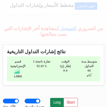
مخطط الأسعار وإشارات التداول
اظهر المخفي
من الضروري
التسجيل
لمشاهدة آخر الإشارات التي
تمت معالجتها
نتائج إشارات التداول التاريخية
متوسط مدة
الوقت
٪ تجارة ناجحة
قسم
التداول
إطار (ح)
92.65 %
الإستراتيجية
H 4
44
أيام
LONG
Long
Short
معنويات السوق
الأكثر صلة