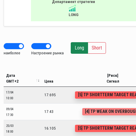
Департамент стратегии
LONG
Long
Short
наиболее
Настроение рынка
Дата
[Риск]
GMT+2
Цена
Сигнал
17/04
[5] TP SHORTTERM TARGET R
17.695
10:00
09/04
[4] TP WEAK ON OVERBOU
17.43
17:30
25/03
[5] TP SHORTTERM TARGET R
16.105
18:00