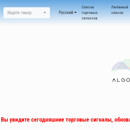
Список
Любимый
Ищите тикер
Pусский
торговых
список
сигналов
Вы увидите сегодняшние торговые сигналы, обнов