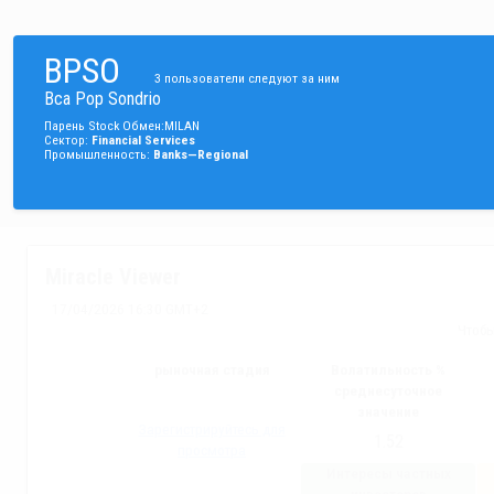
BPSO
3
пользователи следуют за ним
Bca Pop Sondrio
Парень
Stock
Обмен
:
MILAN
Сектор
:
Financial Services
Промышленность
:
Banks—Regional
Miracle Viewer
17/04/2026 16:30 GMT+2
Чтобы
рыночная стадия
Волатильность %
среднесуточное
значение
Зарегистрируйтесь для
1.52
просмотра
Интересы частных