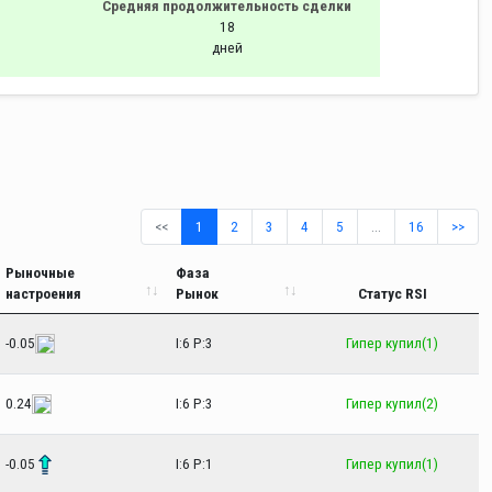
Средняя продолжительность сделки
18
дней
<<
1
2
3
4
5
…
16
>>
Рыночные
Фаза
настроения
Рынок
Статус RSI
-0.05
I:6 P:3
Гипер купил(1)
0.24
I:6 P:3
Гипер купил(2)
-0.05
I:6 P:1
Гипер купил(1)