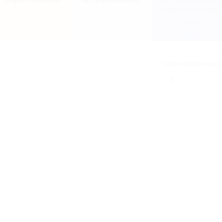
профессиональные
институциональная
институциональная +
профессиональные
0.054
Графическая интерп