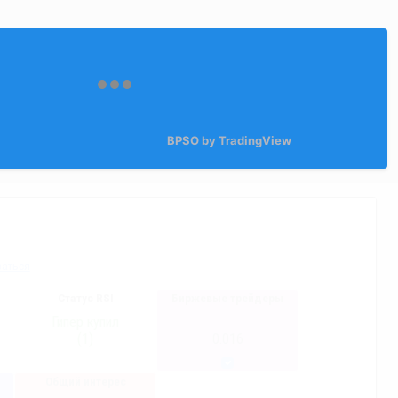
BPSO by TradingView
ваться
Статус RSI
Биржевые трейдеры
Гипер купил
(1)
0.016
Общий интерес