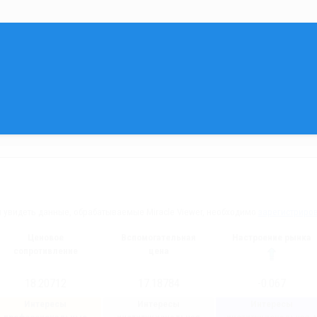
 увидеть данные, обрабатываемые Miracle Viewer, необходимо
зарегистриро
Ценовое
Вспомогательная
Настроение рынка
сопротивление
цена
18.20712
17.18784
-0.067
Интересы
Интересы
Интересы