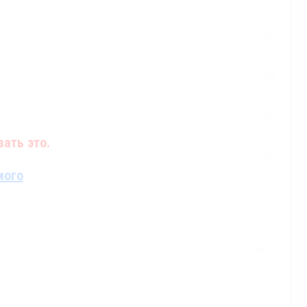
ать это.
мого