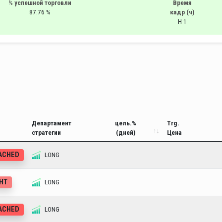
% успешной торговли
Время
87.76 %
кадр (ч)
H 1
Департамент
цель.%
Trg.
стратегии
(дней)
Цена
EACHED
LONG
GHT
LONG
EACHED
LONG