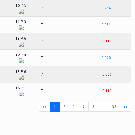
I:6 P:5
7
0.254
I:1 P:3
7
0.031
I:3 P:6
7
-0.117
I:2 P:3
7
0.028
I:3 P:6
7
-0.060
I:6 P:1
7
-0.119
<<
1
2
3
4
5
…
38
>>