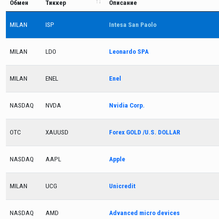
Обмен
Тиккер
Описание
MILAN
ISP
Intesa San Paolo
MILAN
LDO
Leonardo SPA
MILAN
ENEL
Enel
NASDAQ
NVDA
Nvidia Corp.
OTC
XAUUSD
Forex GOLD /U.S. DOLLAR
NASDAQ
AAPL
Apple
MILAN
UCG
Unicredit
NASDAQ
AMD
Advanced micro devices