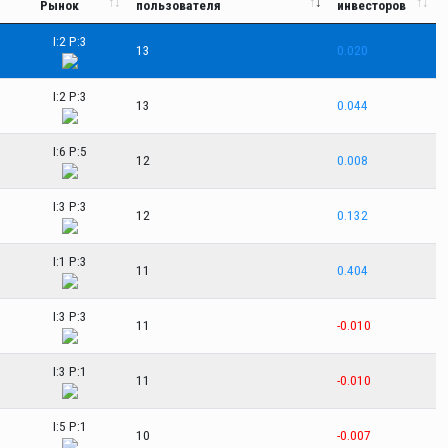
Рынок
пользователя
инвесторов
I:2 P:3
13
0.020
I:2 P:3
13
0.044
I:6 P:5
12
0.008
I:3 P:3
12
0.132
I:1 P:3
11
0.404
I:3 P:3
11
-0.010
I:3 P:1
11
-0.010
I:5 P:1
10
-0.007