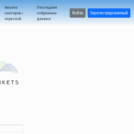
Анализ
Последние
Войти
Зарегистрированный
секторов /
собранные
отраслей
данные