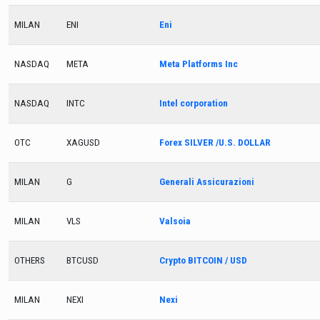
MILAN
ENI
Eni
NASDAQ
META
Meta Platforms Inc
NASDAQ
INTC
Intel corporation
OTC
XAGUSD
Forex SILVER /U.S. DOLLAR
MILAN
G
Generali Assicurazioni
MILAN
VLS
Valsoia
OTHERS
BTCUSD
Crypto BITCOIN / USD
MILAN
NEXI
Nexi