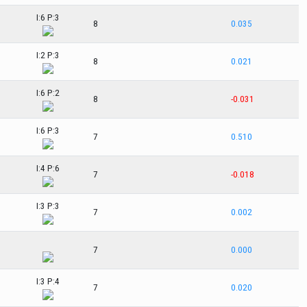
I:6 P:3
8
0.035
I:2 P:3
8
0.021
I:6 P:2
8
-0.031
I:6 P:3
7
0.510
I:4 P:6
7
-0.018
I:3 P:3
7
0.002
7
0.000
I:3 P:4
7
0.020