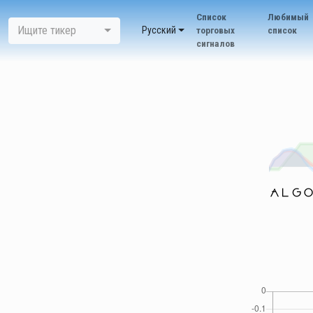
Список
Любимый
Ищите тикер
Pусский
торговых
список
сигналов