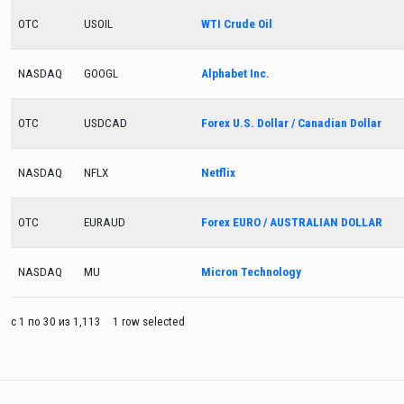
OTC
USOIL
WTI Crude Oil
NASDAQ
GOOGL
Alphabet Inc.
OTC
USDCAD
Forex U.S. Dollar / Canadian Dollar
NASDAQ
NFLX
Netflix
OTC
EURAUD
Forex EURO / AUSTRALIAN DOLLAR
NASDAQ
MU
Micron Technology
с 1 по 30 из 1,113
1 row selected