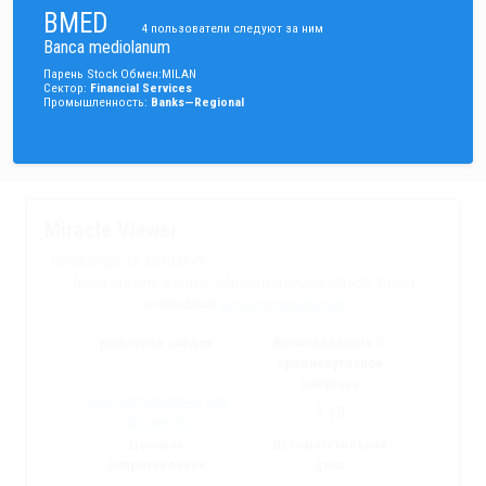
BMED
4
пользователи следуют за ним
Banca mediolanum
Парень
Stock
Обмен
:
MILAN
Сектор
:
Financial Services
Промышленность
:
Banks—Regional
Miracle Viewer
06/08/2026 16:30 GMT+2
Чтобы увидеть данные, обрабатываемые Miracle Viewer,
необходимо
зарегистрироваться
рыночная стадия
Волатильность %
среднесуточное
значение
Зарегистрируйтесь для
1.19
просмотра
Ценовое
Вспомогательная
сопротивление
цена