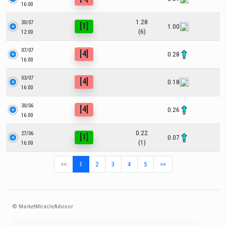
16:00
1.28
30/07
[1]
1.00
(6)
12:00
07/07
[4]
0.28
16:00
03/07
[4]
0.18
16:00
30/06
[4]
0.26
16:00
0.22
27/06
[1]
0.07
(1)
16:00
<<
1
2
3
4
5
>>
© MarketMiracleAdvisor
Market1234ff Adola9299 Miadvr37734j kjfrew3888 Mir32jj43ijgfr Olfwerhnj3