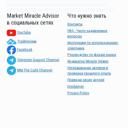
87m3knfd 8feuh3kkopl2 njk32iufbnnkf32 8i12ki8i12kjhkj oihunb324oioi23
3298ioh432iu3298 oiho12giu13g321 kjpo32489oihn4o32 oih543hoih543oih
Market Miracle Advisor
Что нужно знать
в социальных сетях
Контакты
FAQ - Часто задаваемые
YouTube
вопросы
Tradingview
Инструкция по использованию
советника
Facebook
Руководство по фазам рынка
Telegram Support Channel
Индикатор Miracle Viewer
Отслеживание активов и
MM The Cafè Channel
проверка прошлого опыта
Приведи своих друзей
Disclaimer
Privacy Policy