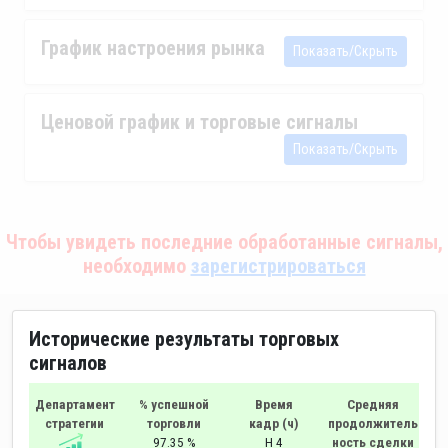
График настроения рынка
Показать/Скрыть
Ценовой график и торговые сигналы
Показать/Скрыть
Чтобы увидеть последние обработанные сигналы,
необходимо
зарегистрироваться
Исторические результаты торговых
сигналов
Департамент
% успешной
Время
Средняя
стратегии
торговли
кадр (ч)
продолжитель
97.35 %
H 4
ность сделки