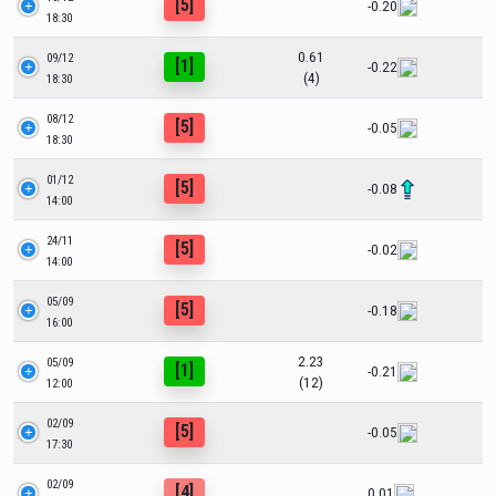
[5]
-0.20
18:30
0.61
09/12
[1]
-0.22
(4)
18:30
08/12
[5]
-0.05
18:30
01/12
[5]
-0.08
14:00
24/11
[5]
-0.02
14:00
05/09
[5]
-0.18
16:00
2.23
05/09
[1]
-0.21
(12)
12:00
02/09
[5]
-0.05
17:30
02/09
[4]
0.01