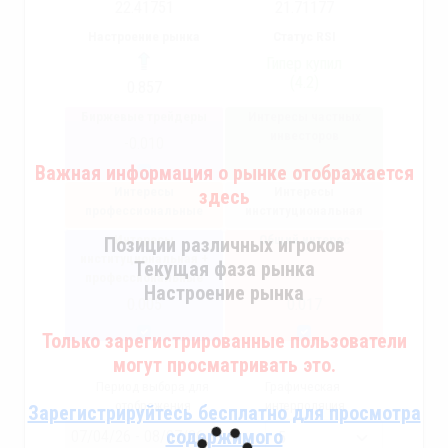
22.41751
21.71177
Настроение рынка
Статус RSI
Гипер купил
(4.2)
0.857
Биржевые трейдеры
Интересы частных
инвесторов
-0.010
Важная информация о рынке отображается
Интересы
Интересы
здесь
профессиональные
институциональная
Интересы
Общий интерес
Позиции различных игроков
институциональная +
Текущая фаза рынка
профессиональные
Настроение рынка
0.005
0.017
Только зарегистрированные пользователи
могут просматривать это.
Период выбора для
Графическая
отображения
интерполяция
Зарегистрируйтесь бесплатно для просмотра
содержимого