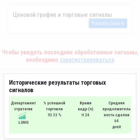
Ценовой график и торговые сигналы
Показать/Скрыть
Чтобы увидеть последние обработанные сигналы,
необходимо
зарегистрироваться
Исторические результаты торговых
сигналов
Департамент
% успешной
Время
Средняя
стратегии
торговли
кадр (ч)
продолжитель
93.33 %
H 24
ность сделки
64
LONG
дней