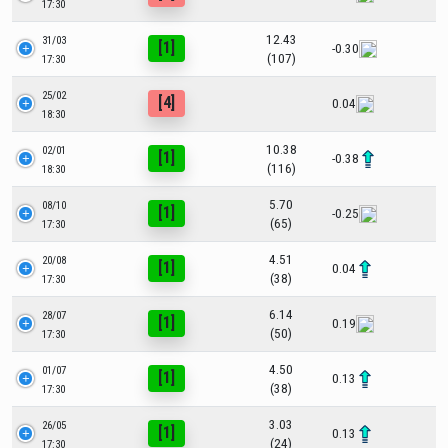
17:30
12.43
31/03
[1]
-0.30
(107)
17:30
25/02
[4]
0.04
18:30
10.38
02/01
[1]
-0.38
(116)
18:30
5.70
08/10
[1]
-0.25
(65)
17:30
4.51
20/08
[1]
0.04
(38)
17:30
6.14
28/07
[1]
0.19
(50)
17:30
4.50
01/07
[1]
0.13
(38)
17:30
3.03
26/05
[1]
0.13
(24)
17:30