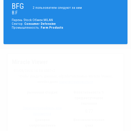
BFG
2
пользователи следуют за ним
B.F
Парень
Stock
Обмен
:
MILAN
Сектор
:
Consumer Defensive
Промышленность
:
Farm Products
Miracle Viewer
07/08/2026 16:30 GMT+2
Чтобы увидеть данные, обрабатываемые Miracle Viewer,
необходимо
зарегистрироваться
рыночная стадия
Волатильность %
среднесуточное
значение
Зарегистрируйтесь для
0.77
просмотра
Ценовое
Вспомогательная
сопротивление
цена