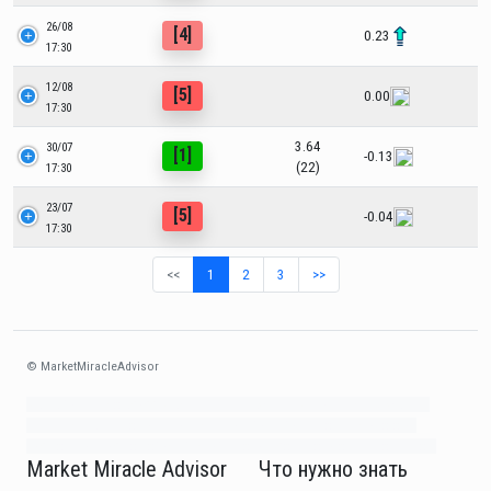
26/08
[4]
0.23
17:30
12/08
[5]
0.00
17:30
3.64
30/07
[1]
-0.13
(22)
17:30
23/07
[5]
-0.04
17:30
<<
1
2
3
>>
© MarketMiracleAdvisor
Market1234ff Adola9299 Miadvr37734j kjfrew3888 Mir32jj43ijgfr Olfwerhnj3
87m3knfd 8feuh3kkopl2 njk32iufbnnkf32 8i12ki8i12kjhkj oihunb324oioi23
3298ioh432iu3298 oiho12giu13g321 kjpo32489oihn4o32 oih543hoih543oih
Market Miracle Advisor
Что нужно знать