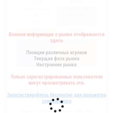
5.17068
4.63636
Настроение рынка
Интересы частных
инвесторов
0.076
Интересы
Интересы
Важная информация о рынке отображается
профессиональные
институциональная
здесь
Интересы
Общий интерес
институциональная +
профессиональные
Позиции различных игроков
Текущая фаза рынка
0.013
-0.003
Настроение рынка
Только зарегистрированные пользователи
Период выбора для
Графическая
могут просматривать это.
отображения
интерполяция
Зарегистрируйтесь бесплатно для просмотра
содержимого
Поверните смартфон, чтобы увидеть график лучше