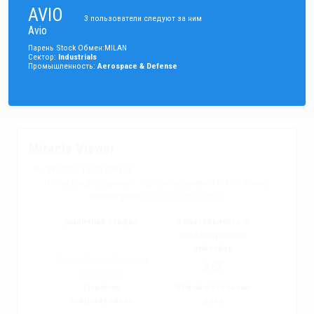
AVIO
3
пользователи следуют за ним
Avio
Парень
Stock
Обмен
:
MILAN
Сектор
:
Industrials
Промышленность
:
Aerospace & Defense
Miracle Viewer
06/08/2026 12:00 GMT+2
Чтобы увидеть данные, обрабатываемые Miracle Viewer,
необходимо
зарегистрироваться
рыночная стадия
Волатильность %
среднесуточное
значение
Зарегистрируйтесь для
2.85
просмотра
Ценовое
Вспомогательная
сопротивление
цена