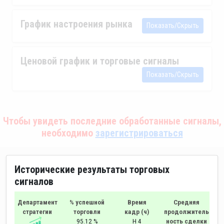
График настроения рынка
Показать/Скрыть
Ценовой график и торговые сигналы
Показать/Скрыть
Чтобы увидеть последние обработанные сигналы,
необходимо
зарегистрироваться
Исторические результаты торговых
сигналов
Департамент
% успешной
Время
Средняя
стратегии
торговли
кадр (ч)
продолжитель
95.12 %
H 4
ность сделки