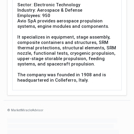
Sector: Electronic Technology
Industry: Aerospace & Defense
Employees: 950
Avio SpA provides aerospace propulsion
systems, engine modules and components.
It specializes in equipment, stage assembly,
composite containers and structures, SRM
thermal protections, structural elements, SRM
nozzle, functional tests, cryogenic propulsion,
upper-stage storable propulsion, feeding
systems, and spacecraft propulsion.
The company was founded in 1908 and is
headquartered in Colleferro, Italy.
© MarketMiracleAdvisor
Market1234ff Adola9299 Miadvr37734j kjfrew3888 Mir32jj43ijgfr Olfwerhnj3
87m3knfd 8feuh3kkopl2 njk32iufbnnkf32 8i12ki8i12kjhkj oihunb324oioi23
3298ioh432iu3298 oiho12giu13g321 kjpo32489oihn4o32 oih543hoih543oih