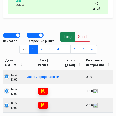
40
LONG
дней
Long
Short
наиболее
Настроение рынка
<<
1
2
3
4
5
6
7
>>
Дата
[Риск]
цель.%
Рыночные
GMT+2
Сигнал
(дней)
настроения
17/07
Зарегистрированный
0.00
13:00
13/07
[6]
-0.10
13:00
10/07
[6]
-0.10
17:00