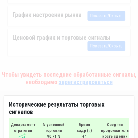
График настроения рынка
Показать/Скрыть
Ценовой график и торговые сигналы
Показать/Скрыть
Чтобы увидеть последние обработанные сигналы,
необходимо
зарегистрироваться
Исторические результаты торговых
сигналов
Департамент
% успешной
Время
Средняя
стратегии
торговли
кадр (ч)
продолжитель
90.71 %
H 1
ность сделки