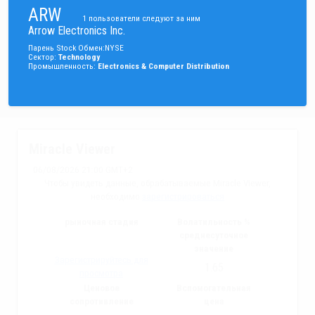
ARW
1
пользователи следуют за ним
Arrow Electronics Inc.
Парень
Stock
Обмен
:
NYSE
Сектор
:
Technology
Промышленность
:
Electronics & Computer Distribution
Miracle Viewer
06/08/2026 21:00 GMT+2
Чтобы увидеть данные, обрабатываемые Miracle Viewer,
необходимо
зарегистрироваться
рыночная стадия
Волатильность %
среднесуточное
значение
Зарегистрируйтесь для
1.65
просмотра
Ценовое
Вспомогательная
сопротивление
цена