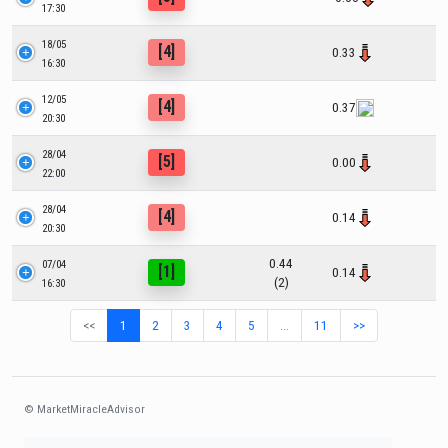
17:30
18/05
[4]
0.33
16:30
12/05
[4]
0.37
20:30
28/04
[5]
0.00
22:00
28/04
[4]
0.14
20:30
0.44
07/04
[1]
0.14
(2)
16:30
<<
1
2
3
4
5
…
11
>>
© MarketMiracleAdvisor
Market1234ff Adola9299 Miadvr37734j kjfrew3888 Mir32jj43ijgfr Olfwerhnj3