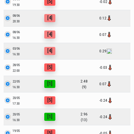
[5]
-0.02
19:30
08/06
[4]
0.12
20:30
08/06
[4]
0.07
16:30
03/06
[4]
0.29
16:30
28/05
[5]
-0.03
22:00
2.48
22/05
[1]
0.07
(9)
16:30
20/05
[5]
-0.24
17:30
2.96
20/05
[1]
-0.24
(13)
16:30
19/05
[5]
-0.05