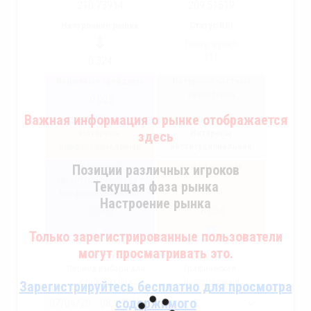
210.73914
209.51619
Настроение рынка
Статус RSI
Гипер купил
(1)
0.324
Биржевые трейдеры
Интересы частных
инвесторов
-0.025
Важная информация о рынке отображается
Интересы
Интересы
здесь
профессиональные
институциональная
Интересы
Общий интерес
Позиции различных игроков
институциональная +
Текущая фаза рынка
профессиональные
Настроение рынка
-0.009
-0.038
Только зарегистрированные пользователи
могут просматривать это.
Период выбора для
Графическая
отображения
интерполяция
Зарегистрируйтесь бесплатно для просмотра
содержимого