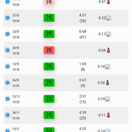
[3]
-0.07
18:00
4.07
27/01
[1]
-0.22
(26)
18:00
6.68
23/01
[1]
-0.17
(41)
18:30
20/01
[5]
-0.04
18:30
1.60
13/01
[1]
0.74
(8)
18:30
0.67
06/01
[1]
0.50
(4)
14:00
2.51
22/12
[1]
0.39
(13)
18:30
4.59
24/11
[1]
-0.11
(25)
14:00
4.33
13/11
[1]
0.10