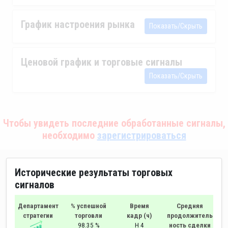
График настроения рынка
Показать/Скрыть
Ценовой график и торговые сигналы
Показать/Скрыть
Чтобы увидеть последние обработанные сигналы,
необходимо
зарегистрироваться
Исторические результаты торговых
сигналов
Департамент
% успешной
Время
Средняя
стратегии
торговли
кадр (ч)
продолжитель
98.35 %
H 4
ность сделки