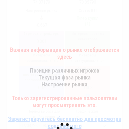
74.37179
70.35799
Настроение рынка
Статус RSI
Гипер купил
(1)
-0.667
Биржевые трейдеры
Интересы частных
инвесторов
0.001
Важная информация о рынке отображается
Интересы
Интересы
здесь
профессиональные
институциональная
Интересы
Общий интерес
Позиции различных игроков
институциональная +
Текущая фаза рынка
профессиональные
Настроение рынка
0.106
0.008
Только зарегистрированные пользователи
могут просматривать это.
Период выбора для
Графическая
отображения
интерполяция
Зарегистрируйтесь бесплатно для просмотра
содержимого