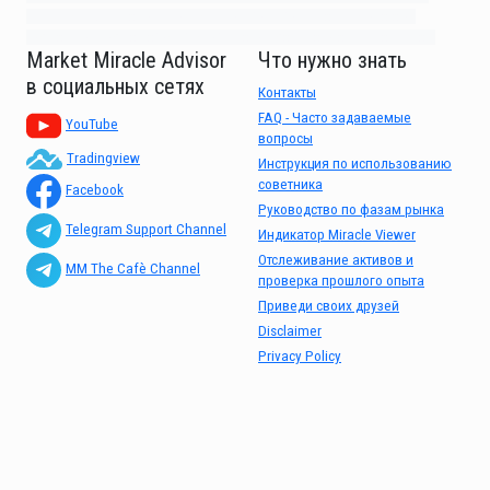
87m3knfd 8feuh3kkopl2 njk32iufbnnkf32 8i12ki8i12kjhkj oihunb324oioi23
3298ioh432iu3298 oiho12giu13g321 kjpo32489oihn4o32 oih543hoih543oih
Market Miracle Advisor
Что нужно знать
в социальных сетях
Контакты
FAQ - Часто задаваемые
YouTube
вопросы
Tradingview
Инструкция по использованию
советника
Facebook
Руководство по фазам рынка
Telegram Support Channel
Индикатор Miracle Viewer
Отслеживание активов и
MM The Cafè Channel
проверка прошлого опыта
Приведи своих друзей
Disclaimer
Privacy Policy