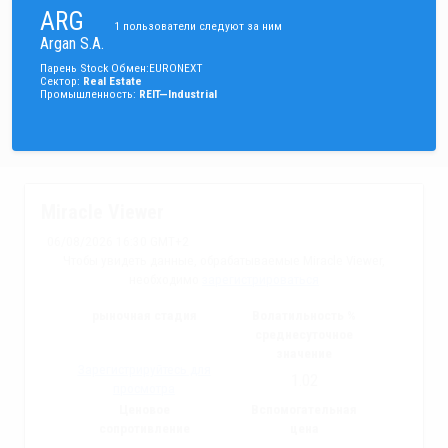
ARG
1
пользователи следуют за ним
Argan S.A.
Парень
Stock
Обмен
:
EURONEXT
Сектор
:
Real Estate
Промышленность
:
REIT—Industrial
Miracle Viewer
06/08/2026 16:30 GMT+2
Чтобы увидеть данные, обрабатываемые Miracle Viewer,
необходимо
зарегистрироваться
рыночная стадия
Волатильность %
среднесуточное
значение
Зарегистрируйтесь для
1.02
просмотра
Ценовое
Вспомогательная
сопротивление
цена