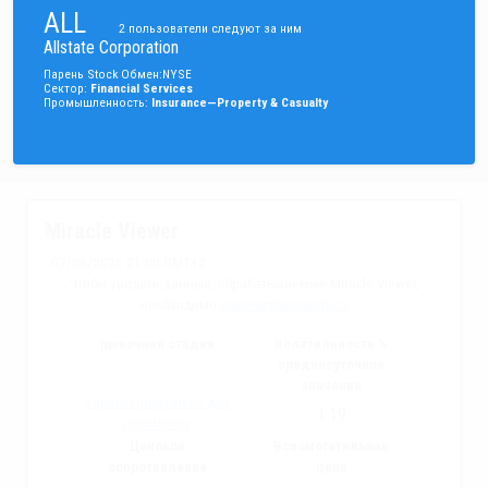
ALL
2
пользователи следуют за ним
Allstate Corporation
Парень
Stock
Обмен
:
NYSE
Сектор
:
Financial Services
Промышленность
:
Insurance—Property & Casualty
Miracle Viewer
07/08/2026 21:00 GMT+2
Чтобы увидеть данные, обрабатываемые Miracle Viewer,
необходимо
зарегистрироваться
рыночная стадия
Волатильность %
среднесуточное
значение
Зарегистрируйтесь для
1.19
просмотра
Ценовое
Вспомогательная
сопротивление
цена