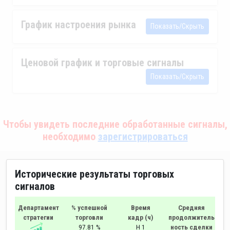
График настроения рынка
Показать/Скрыть
Ценовой график и торговые сигналы
Показать/Скрыть
Чтобы увидеть последние обработанные сигналы,
необходимо
зарегистрироваться
Исторические результаты торговых
сигналов
Департамент
% успешной
Время
Средняя
стратегии
торговли
кадр (ч)
продолжитель
97.81 %
H 1
ность сделки