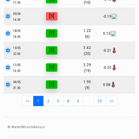
(16)
17:30
03/06
[5]
-0.19
16:30
1.22
18/05
[1]
0.15
(6)
18:30
3.42
13/05
[1]
-0.21
(20)
22:00
3.29
11/05
[1]
-0.25
(19)
16:30
1.95
04/05
[1]
0.08
(9)
21:30
<<
1
2
3
4
5
…
12
>>
© MarketMiracleAdvisor
Market1234ff Adola9299 Miadvr37734j kjfrew3888 Mir32jj43ijgfr Olfwerhnj3