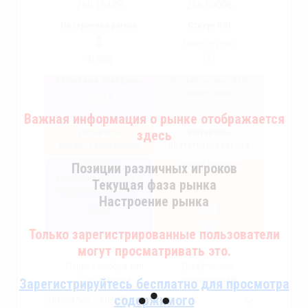
260.16428
256.69006
Настроение рынка
Статус RSI
Гипер купил
(2)
-0.095
Биржевые трейдеры
Интересы частных
инвесторов
-0.018
Важная информация о рынке отображается
Интересы
Интересы
здесь
профессиональные
институциональная
Интересы
Общий интерес
Позиции различных игроков
институциональная +
Текущая фаза рынка
профессиональные
Настроение рынка
0.024
0.011
Только зарегистрированные пользователи
могут просматривать это.
Период выбора для
Графическая
отображения
интерполяция
Зарегистрируйтесь бесплатно для просмотра
содержимого