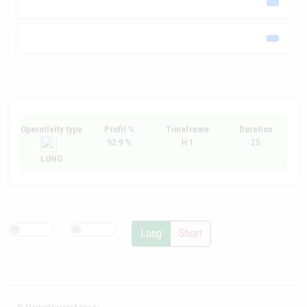
Operativity type
Profit %
Timeframe
Duration
92.9 %
H 1
25
LONG
Long
Short
© MarketMiracleAdvisor