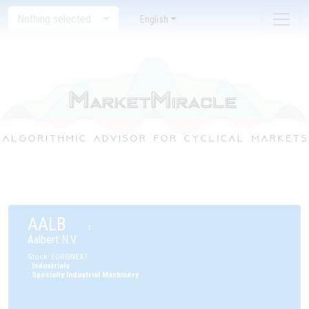
Nothing selected
English
AALB
1
Aalbert N.V.
Stock
:
EURONEXT
:
Industrials
:
Specialty Industrial Machinery