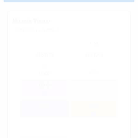
Miracle Viewer
07/08/2026 16:30 GMT+2
1.54
44.84149
43.27069
(3.1)
0.000
0.010
0.031
0.041