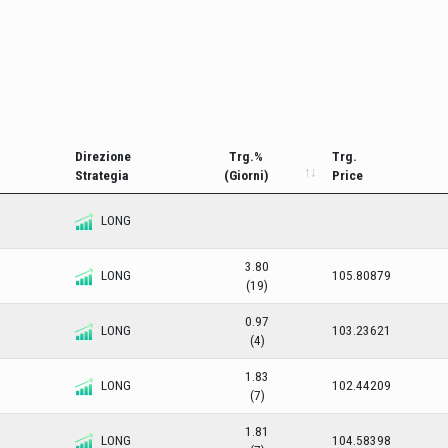
Direzione
Trg.%
Trg.
Strategia
(Giorni)
Price
LONG
3.80
LONG
105.80879
(19)
0.97
LONG
103.23621
(4)
1.83
LONG
102.44209
(7)
1.81
LONG
104.58398