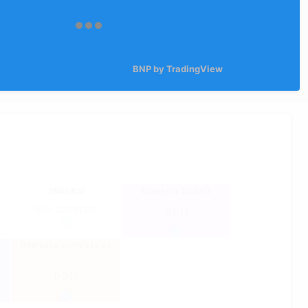
BNP by TradingView
Stato RSI
Interesse traders
Iper comprato
-0.011
(3)
Interesse complessivo
0.046