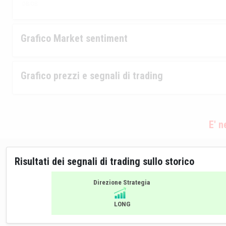
Grafico Market sentiment
Grafico prezzi e segnali di trading
E' 
Risultati dei segnali di trading sullo storico
Direzione Strategia
LONG