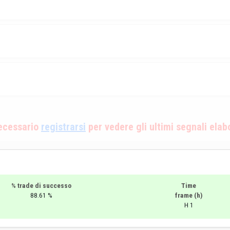
necessario
registrarsi
per vedere gli ultimi segnali elab
% trade di successo
Time
88.61 %
frame (h)
H 1