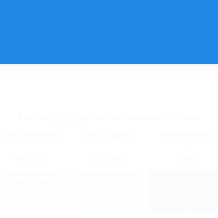
E' necessario
registrarsi
per vedere i dati elaborati da Miracle Viewer
Prezzo resistenza
Prezzo supporto
Market sentiment
106.51373
101.09283
0.495
Interesse investitori
Interesse investitori
Interesse Istituzionali
professionali
istituzionali
+ Professionali
0.020