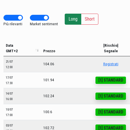
Long
Short
Più rilevanti
Market sentiment
Data
[Rischio]
GMT+2
Prezzo
Segnale
21/07
104.06
Registrati
12:00
17/07
[1] STANDARD
101.94
17:30
14/07
[1] STANDARD
102.24
16:00
10/07
[1] STANDARD
100.6
17:00
03/07
[1] STANDARD
102.72