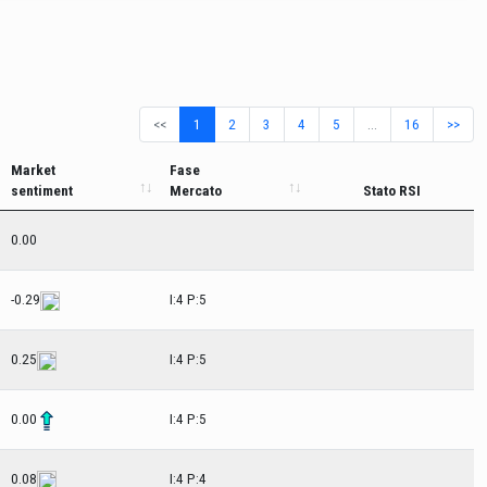
<<
1
2
3
4
5
…
16
>>
Market
Fase
sentiment
Mercato
Stato RSI
0.00
-0.29
I:4 P:5
0.25
I:4 P:5
0.00
I:4 P:5
0.08
I:4 P:4