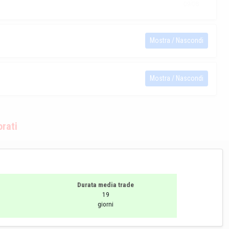
Mostra / Nascondi
Mostra / Nascondi
orati
Durata media trade
19
giorni