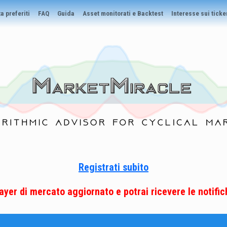
a preferiti
FAQ
Guida
Asset monitorati e Backtest
Interesse sui ticke
Registrati subito
player di mercato aggiornato e potrai ricevere le notifich