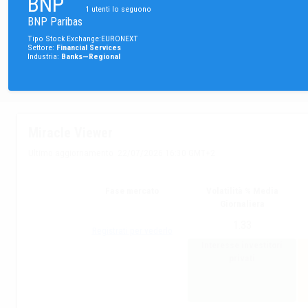
BNP
1
utenti lo seguono
BNP Paribas
Tipo
Stock
Exchange
:
EURONEXT
Settore
:
Financial Services
Industria
:
Banks—Regional
Miracle Viewer
Ultimo aggiornamento
22/07/2026 16:30 GMT+2
Fase mercato
Volatilità % Media
Giornaliera
1.33
Registrati per vederlo
Interesse investitori
privati