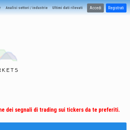
Accedi
Registrati
r
Analisi settori / industrie
Ultimi dati rilevati
e dei segnali di trading sui tickers da te preferiti.