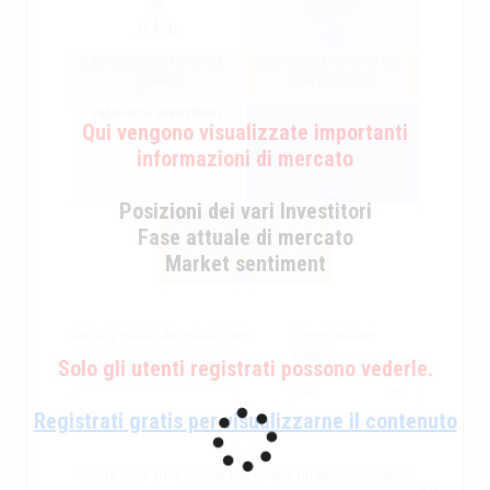
-0.007
0.476
Interesse investitori
Interesse investitori
privati
professionali
Interesse investitori
Interesse Istituzionali
Qui vengono visualizzate importanti
istituzionali
+ Professionali
informazioni di mercato
0.043
Posizioni dei vari Investitori
Interesse complessivo
Fase attuale di mercato
0.07
Market sentiment
Scelta periodo da visualizzare
Interpolazione
grafico
Solo gli utenti registrati possono vederle.
Registrati gratis per visualizzarne il contenuto
Ruota il tuo smartphone per vedere un grafico migliore