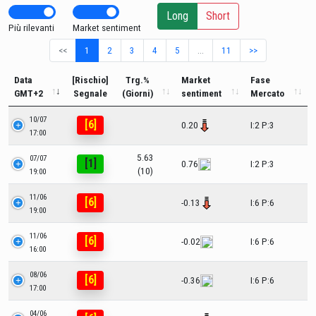
Long
Short
Più rilevanti
Market sentiment
<<
1
2
3
4
5
…
11
>>
Data
[Rischio]
Trg.%
Market
Fase
GMT+2
Segnale
(Giorni)
sentiment
Mercato
10/07
[6]
0.20
I:2 P:3
17:00
5.63
07/07
[1]
0.76
I:2 P:3
(10)
19:00
11/06
[6]
-0.13
I:6 P:6
19:00
11/06
[6]
-0.02
I:6 P:6
16:00
08/06
[6]
-0.36
I:6 P:6
17:00
04/06