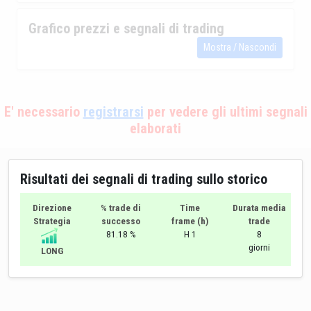
Grafico prezzi e segnali di trading
Mostra / Nascondi
E' necessario
registrarsi
per vedere gli ultimi segnali
elaborati
Risultati dei segnali di trading sullo storico
Direzione
% trade di
Time
Durata media
Strategia
successo
frame (h)
trade
81.18 %
H 1
8
giorni
LONG