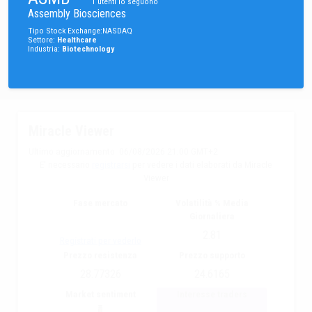
1
utenti lo seguono
Assembly Biosciences
Tipo
Stock
Exchange
:
NASDAQ
Settore
:
Healthcare
Industria
:
Biotechnology
Miracle Viewer
Ultimo aggiornamento
06/08/2026 21:00 GMT+2
E' necessario
registrarsi
per vedere i dati elaborati da Miracle
Viewer
Fase mercato
Volatilità % Media
Giornaliera
2.81
Registrati per vederlo
Prezzo resistenza
Prezzo supporto
28.77326
24.6165
Market sentiment
Interesse traders