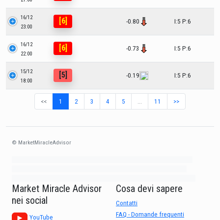
16/12
[6]
-0.80
I:5 P:6
23:00
16/12
[6]
-0.73
I:5 P:6
22:00
15/12
[5]
-0.19
I:5 P:6
18:00
<<
1
2
3
4
5
…
11
>>
© MarketMiracleAdvisor
Market1234ff Adola9299 Miadvr37734j kjfrew3888 Mir32jj43ijgfr Olfwerhnj3
87m3knfd 8feuh3kkopl2 njk32iufbnnkf32 8i12ki8i12kjhkj oihunb324oioi23
3298ioh432iu3298 oiho12giu13g321 kjpo32489oihn4o32 oih543hoih543oih
Market Miracle Advisor
Cosa devi sapere
nei social
Contatti
FAQ - Domande frequenti
YouTube