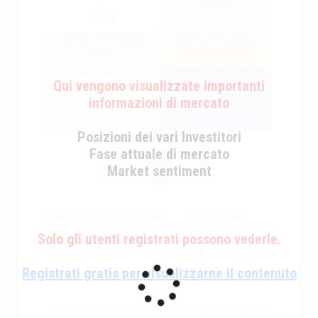
0.023
0.724
Interesse investitori
Interesse investitori
privati
professionali
Interesse investitori
Interesse Istituzionali
Qui vengono visualizzate importanti
istituzionali
+ Professionali
informazioni di mercato
-0.032
Posizioni dei vari Investitori
Interesse complessivo
Fase attuale di mercato
0.034
Market sentiment
Scelta periodo da visualizzare
Interpolazione
grafico
Solo gli utenti registrati possono vederle.
Registrati gratis per visualizzarne il contenuto
Ruota il tuo smartphone per vedere un grafico migliore