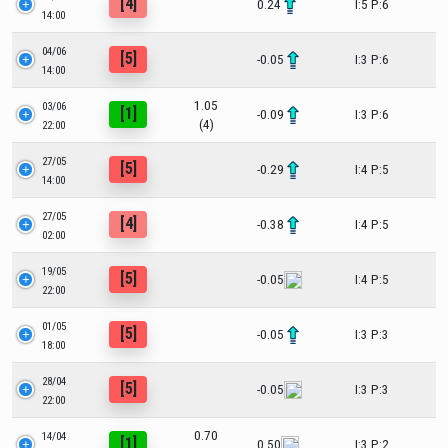
[4]
0.24
I:5 P:6
14:00
04/06
[5]
-0.05
I:3 P:6
14:00
1.05
03/06
[1]
-0.09
I:3 P:6
(4)
22:00
27/05
[5]
-0.29
I:4 P:5
14:00
27/05
[4]
-0.38
I:4 P:5
02:00
19/05
[5]
-0.05
I:4 P:5
22:00
01/05
[5]
-0.05
I:3 P:3
18:00
28/04
[5]
-0.05
I:3 P:3
22:00
0.70
14/04
[1]
0.50
I:3 P:2