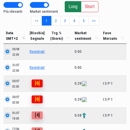
Long
Short
Più rilevanti
Market sentiment
<<
1
2
3
4
5
>>
Data
[Rischio]
Trg.%
Market
Fase
GMT+2
Segnale
(Giorni)
sentiment
Mercato
03/08
Registrati
0.00
22:00
21/07
Registrati
0.00
22:00
03/07
[6]
0.29
I:5 P:1
02:00
03/07
[6]
0.29
I:5 P:1
02:00
01/07
[4]
0.38
I:5 P:1
18:00
17/06