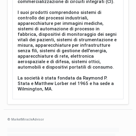
commercializzazione di circuiti integrati (CI).
I suoi prodotti comprendono sistemi di
controllo dei processi industriali,
apparecchiature per immagini mediche,
sistemi di automazione di processo in
fabbrica, dispositivi di monitoraggio dei segni
vitali dei pazienti, sistemi di strumentazione e
misura, apparecchiature per infrastrutture
senza fili, sistemi di gestione dell'energia,
apparecchiature di rete, elettronica
aerospaziale e di difesa, sistemi ottici,
automobili e dispositivi portatili di consumo.
La società è stata fondata da Raymond P.
Stata e Matthew Lorber nel 1965 e ha sede a
Wilmington, MA.
© MarketMiracleAdvisor
Market1234ff Adola9299 Miadvr37734j kjfrew3888 Mir32jj43ijgfr Olfwerhnj3
87m3knfd 8feuh3kkopl2 njk32iufbnnkf32 8i12ki8i12kjhkj oihunb324oioi23