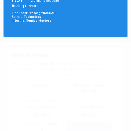
2
utenti lo seguono
Analog devices
Tipo
Stock
Exchange
:
NASDAQ
Settore
:
Technology
Industria
:
Semiconductors
Miracle Viewer
Ultimo aggiornamento
08/08/2026 01:00 GMT+2
E' necessario
registrarsi
per vedere i dati elaborati da Miracle
Viewer
Fase mercato
Volatilità % Media
Giornaliera
1.82
Registrati per vederlo
Prezzo resistenza
Prezzo supporto
390.36002
346.5437
Market sentiment
Interesse traders