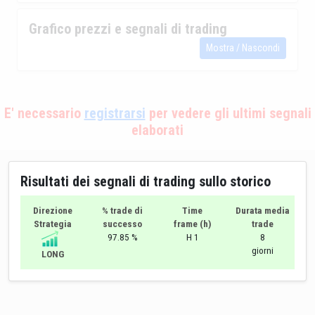
Grafico prezzi e segnali di trading
Mostra / Nascondi
E' necessario
registrarsi
per vedere gli ultimi segnali
elaborati
Risultati dei segnali di trading sullo storico
Direzione
% trade di
Time
Durata media
Strategia
successo
frame (h)
trade
97.85 %
H 1
8
giorni
LONG