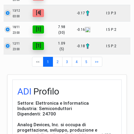
13/12
[4]
-0.17
I:3 P:3
03:00
7.98
18/11
[1]
-0.16
I:5 P:2
(30)
23:00
1.09
12/11
[1]
-0.18
I:5 P:2
(5)
23:00
<<
1
2
3
4
5
>>
ADI
Profilo
Settore: Elettronica e Informatica
Industria: Semiconduttori
Dipendenti: 24700
Analog Devices, Inc. si occupa di
progettazione, sviluppo, produzione e