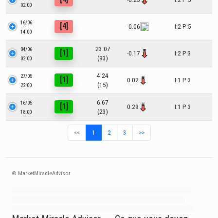
02:00
16/06
[4]
-0.06
I:2 P:5
14:00
23.07
04/06
[1]
-0.17
I:2 P:3
(93)
02:00
4.24
27/05
[1]
0.02
I:1 P:3
(15)
22:00
6.67
16/05
[1]
0.29
I:1 P:3
(23)
18:00
<<
1
2
3
>>
© MarketMiracleAdvisor
Market1234ff Adola9299 Miadvr37734j kjfrew3888 Mir32jj43ijgfr Olfwerhnj3
87m3knfd 8feuh3kkopl2 njk32iufbnnkf32 8i12ki8i12kjhkj oihunb324oioi23
3298ioh432iu3298 oiho12giu13g321 kjpo32489oihn4o32 oih543hoih543oih