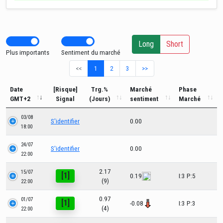
Long
Short
Plus importants
Sentiment du marché
<<
1
2
3
>>
Date
[Risque]
Trg.%
Marché
Phase
GMT+2
Signal
(Jours)
sentiment
Marché
03/08
S'identifier
0.00
18:00
24/07
S'identifier
0.00
22:00
2.17
15/07
[1]
0.19
I:3 P:5
(9)
22:00
0.97
01/07
[1]
-0.08
I:3 P:3
(4)
22:00