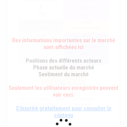
0.016
-0.286
Intérêt investisseurs
Intérêt
privés
professionnelles
Intérêt
Intérêt
Des informations importantes sur le marché
institutionnelles
institutionnelles +
sont affichées ici
professionnelles
-0.011
Positions des différents acteurs
Phase actuelle du marché
intérêt général
Sentiment du marché
-0.006
Seulement les utilisateurs enregistrés peuvent
voir ceci.
Choix de la période à afficher
Interpolation
graphique
S'inscrire gratuitement pour consulter le
contenu