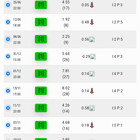
4.55
25/06
[1]
0.05
I:2 P:3
(17)
22:00
1.92
12/06
[1]
0.48
I:2 P:5
(8)
18:00
2.25
04/06
[1]
0.56
I:2 P:5
(9)
22:00
5.64
31/12
[1]
-0.29
I:4 P:3
(26)
15:00
7.81
01/12
[1]
0.14
I:4 P:3
(27)
23:00
8.02
19/11
[1]
0.14
I:4 P:2
(28)
19:00
4.26
11/11
[1]
0.58
I:3 P:2
(14)
23:00
4.68
07/11
[1]
0.18
I:3 P:1
(16)
23:00
2.85
23/10