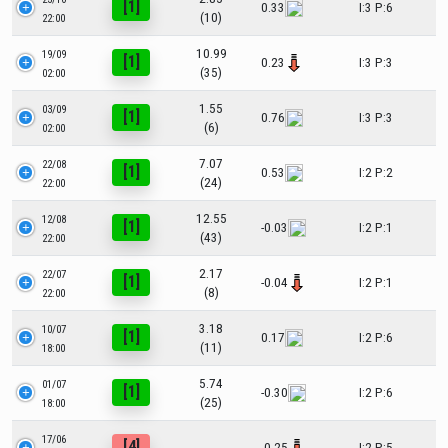
[1]
0.33
I:3 P:6
(10)
22:00
10.99
19/09
[1]
0.23
I:3 P:3
(35)
02:00
1.55
03/09
[1]
0.76
I:3 P:3
(6)
02:00
7.07
22/08
[1]
0.53
I:2 P:2
(24)
22:00
12.55
12/08
[1]
-0.03
I:2 P:1
(43)
22:00
2.17
22/07
[1]
-0.04
I:2 P:1
(8)
22:00
3.18
10/07
[1]
0.17
I:2 P:6
(11)
18:00
5.74
01/07
[1]
-0.30
I:2 P:6
(25)
18:00
17/06
[4]
-0.25
I:2 P:5