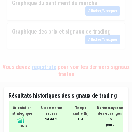
Graphique du sentiment du marché
Afficher/Masquer
Graphique des prix et signaux de trading
Afficher/Masquer
Vous devez
registrate
pour voir les derniers signaux
traités
Résultats historiques des signaux de trading
Orientation
% commerce
Temps
Durée moyenne
stratégique
réussi
cadre (h)
des échanges
94.44 %
H 4
36
jours
LONG