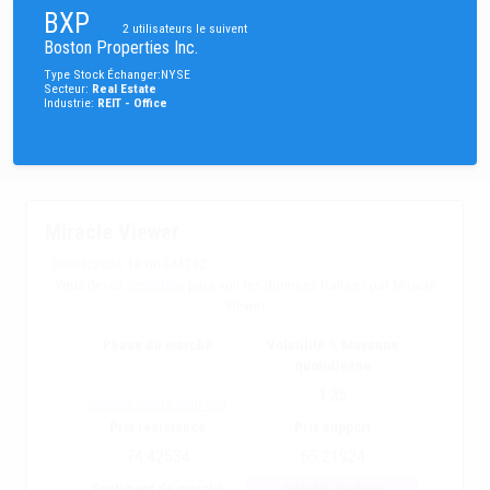
BXP
2
utilisateurs le suivent
Boston Properties Inc.
Type
Stock
Échanger
:
NYSE
Secteur
:
Real Estate
Industrie
:
REIT - Office
Miracle Viewer
06/08/2026 13:00 GMT+2
Vous devez
registrate
pour voir les données traitées par Miracle
Viewer
Phase du marché
Volatilité % Moyenne
quotidienne
1.35
Inscrivez-vous pour voir
Prix résistance
Prix support
74.42534
65.21924
Sentiment du marché
Intérêts traders