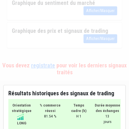
Graphique du sentiment du marché
Afficher/Masquer
Graphique des prix et signaux de trading
Afficher/Masquer
Vous devez
registrate
pour voir les derniers signaux
traités
Résultats historiques des signaux de trading
Orientation
% commerce
Temps
Durée moyenne
stratégique
réussi
cadre (h)
des échanges
81.54 %
H 1
13
jours
LONG