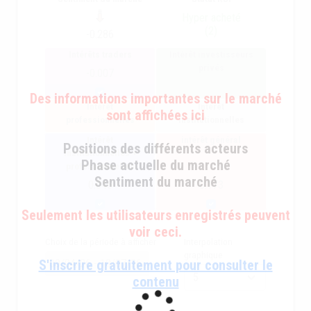
Hyper acheté
(2)
-0.286
Intérêts traders
Intérêt investisseurs
privés
-0.007
Des informations importantes sur le marché
Intérêt
Intérêt
sont affichées ici
professionnelles
institutionnelles
Intérêt
intérêt général
Positions des différents acteurs
institutionnelles +
Phase actuelle du marché
professionnelles
Sentiment du marché
0.046
0.173
Seulement les utilisateurs enregistrés peuvent
voir ceci.
Choix de la période à afficher
Interpolation
graphique
S'inscrire gratuitement pour consulter le
contenu