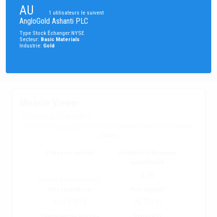
AU
1
utilisateurs le suivent
AngloGold Ashanti PLC
Type
Stock
Échanger
:
NYSE
Secteur
:
Basic Materials
Industrie
:
Gold
Miracle Viewer
07/08/2026 21:00 GMT+2
Vous devez
registrate
pour voir les données traitées par Miracle
Viewer
Phase du marché
Volatilité % Moyenne
quotidienne
3.04
Inscrivez-vous pour voir
Prix résistance
Prix support
116.13374
76.70156
Sentiment du marché
Statut RSI