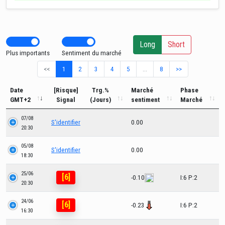
Long
Short
Plus importants
Sentiment du marché
<<
1
2
3
4
5
…
8
>>
Date
[Risque]
Trg.%
Marché
Phase
GMT+2
Signal
(Jours)
sentiment
Marché
07/08
S'identifier
0.00
20:30
05/08
S'identifier
0.00
18:30
25/06
[6]
-0.10
I:6 P:2
20:30
24/06
[6]
-0.23
I:6 P:2
16:30