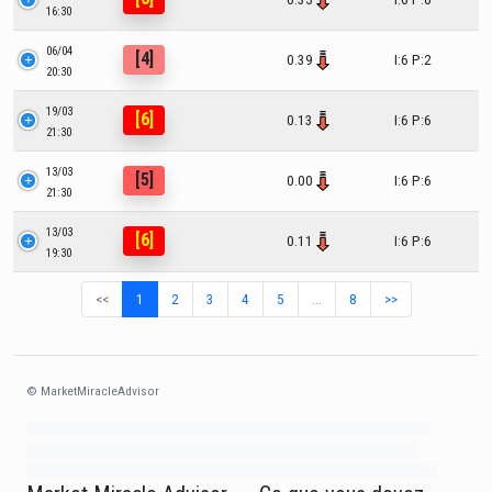
16:30
06/04
[4]
0.39
I:6 P:2
20:30
19/03
[6]
0.13
I:6 P:6
21:30
13/03
[5]
0.00
I:6 P:6
21:30
13/03
[6]
0.11
I:6 P:6
19:30
<<
1
2
3
4
5
…
8
>>
© MarketMiracleAdvisor
Market1234ff Adola9299 Miadvr37734j kjfrew3888 Mir32jj43ijgfr Olfwerhnj3
87m3knfd 8feuh3kkopl2 njk32iufbnnkf32 8i12ki8i12kjhkj oihunb324oioi23
3298ioh432iu3298 oiho12giu13g321 kjpo32489oihn4o32 oih543hoih543oih