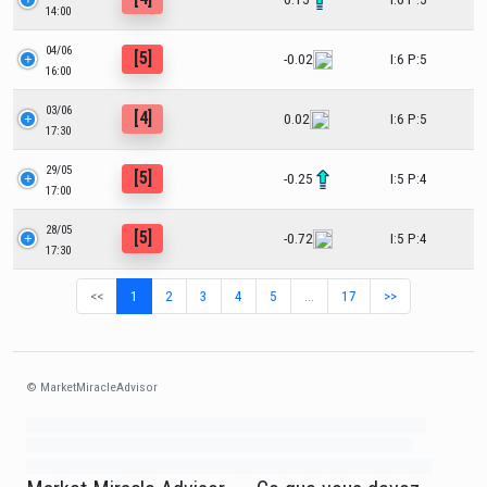
14:00
04/06
[5]
-0.02
I:6 P:5
16:00
03/06
[4]
0.02
I:6 P:5
17:30
29/05
[5]
-0.25
I:5 P:4
17:00
28/05
[5]
-0.72
I:5 P:4
17:30
<<
1
2
3
4
5
…
17
>>
© MarketMiracleAdvisor
Market1234ff Adola9299 Miadvr37734j kjfrew3888 Mir32jj43ijgfr Olfwerhnj3
87m3knfd 8feuh3kkopl2 njk32iufbnnkf32 8i12ki8i12kjhkj oihunb324oioi23
3298ioh432iu3298 oiho12giu13g321 kjpo32489oihn4o32 oih543hoih543oih