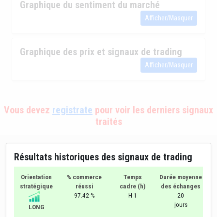
Graphique du sentiment du marché
Afficher/Masquer
Graphique des prix et signaux de trading
Afficher/Masquer
Vous devez
registrate
pour voir les derniers signaux
traités
Résultats historiques des signaux de trading
Orientation
% commerce
Temps
Durée moyenne
stratégique
réussi
cadre (h)
des échanges
97.42 %
H 1
20
jours
LONG