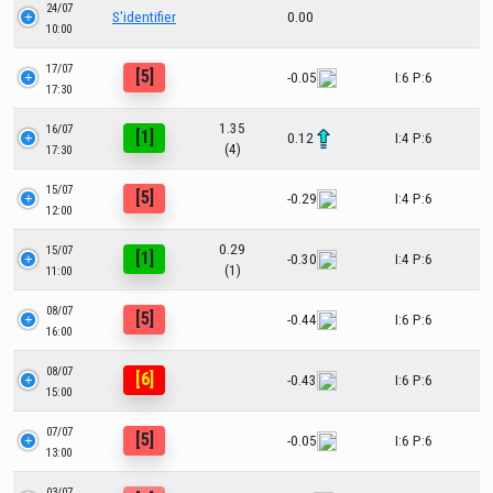
24/07
S'identifier
0.00
10:00
17/07
[5]
-0.05
I:6 P:6
17:30
1.35
16/07
[1]
0.12
I:4 P:6
(4)
17:30
15/07
[5]
-0.29
I:4 P:6
12:00
0.29
15/07
[1]
-0.30
I:4 P:6
(1)
11:00
08/07
[5]
-0.44
I:6 P:6
16:00
08/07
[6]
-0.43
I:6 P:6
15:00
07/07
[5]
-0.05
I:6 P:6
13:00
03/07