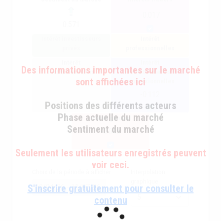
-0.017
0.571
Intérêt investisseurs
Intérêt
privés
professionnelles
Intérêt
Intérêt
Des informations importantes sur le marché
institutionnelles
institutionnelles +
sont affichées ici
professionnelles
-0.112
Positions des différents acteurs
Phase actuelle du marché
intérêt général
Sentiment du marché
-0.046
Seulement les utilisateurs enregistrés peuvent
voir ceci.
Choix de la période à afficher
Interpolation
graphique
S'inscrire gratuitement pour consulter le
contenu