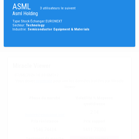
ASML
3
utilisateurs le suivent
Asml Holding
Type
Stock
Échanger
:
EURONEXT
Secteur
:
Technology
Industrie
:
Semiconductor Equipment & Materials
Miracle Viewer
07/08/2026 16:30 GMT+2
Vous devez
registrate
pour voir les données traitées par Miracle
Viewer
Phase du marché
Volatilité % Moyenne
quotidienne
2.14
Inscrivez-vous pour voir
Prix résistance
Prix support
1546.74414
1411.73303
Sentiment du marché
Intérêts traders