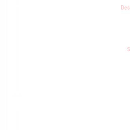
Des
S