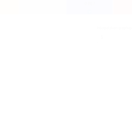
0.007
Interpolation graphiq