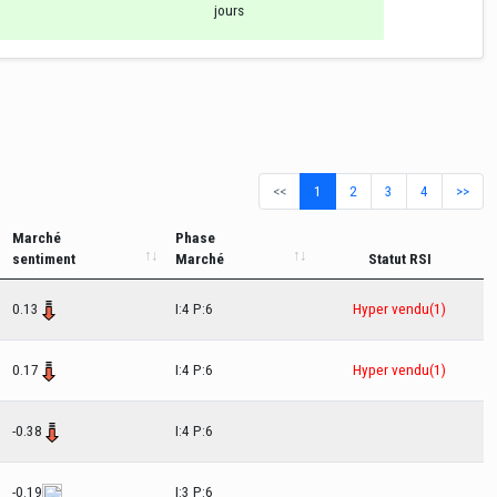
jours
<<
1
2
3
4
>>
Marché
Phase
sentiment
Marché
Statut RSI
0.13
I:4 P:6
Hyper vendu(1)
0.17
I:4 P:6
Hyper vendu(1)
-0.38
I:4 P:6
-0.19
I:3 P:6