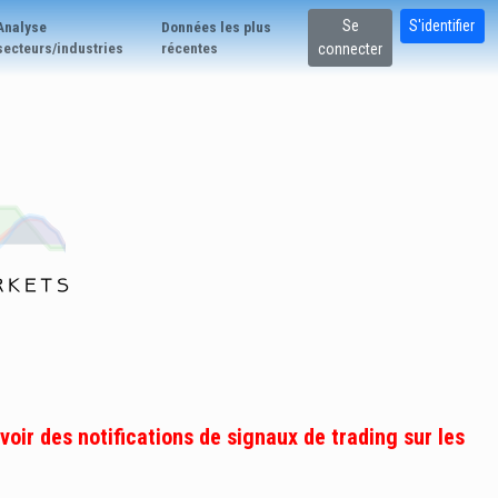
Se
S'identifier
Analyse
Données les plus
secteurs/industries
récentes
connecter
oir des notifications de signaux de trading sur les