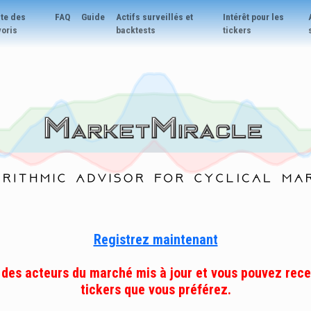
ste des
FAQ
Guide
Actifs surveillés et
Intérêt pour les
voris
backtests
tickers
Registrez maintenant
 des acteurs du marché mis à jour et vous pouvez recev
tickers que vous préférez.