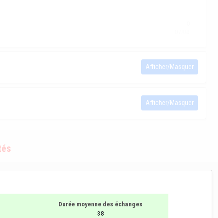
Afficher/Masquer
Afficher/Masquer
tés
Durée moyenne des échanges
38