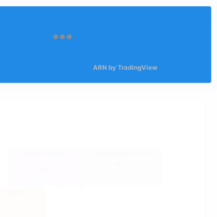
ARN by TradingView
Intérêts traders
Intérêt investisseurs
privés
0.031
rêt général