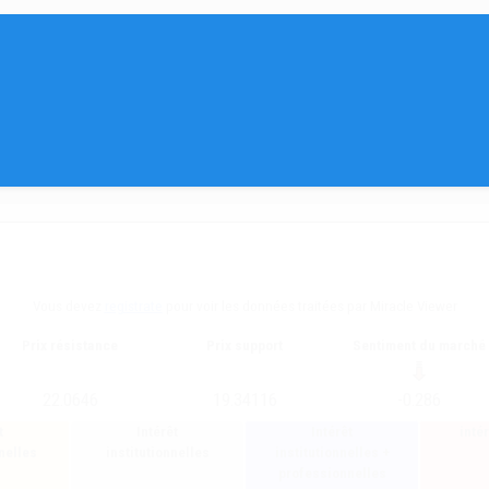
Vous devez
registrate
pour voir les données traitées par Miracle Viewer
Prix résistance
Prix support
Sentiment du marché
22.0646
19.34116
-0.286
t
Intérêt
Intérêt
inté
nelles
institutionnelles
institutionnelles +
professionnelles