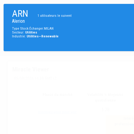
ARN
1
utilisateurs le suivent
Alerion
Type
Stock
Échanger
:
MILAN
Secteur
:
Utilities
Industrie
:
Utilities—Renewable
Miracle Viewer
05/08/2026 16:30 GMT+2
Phase du marché
Volatilité % Moyenne
quotidienne
1.78
Inscrivez-vous pour voir
Intérê
profession