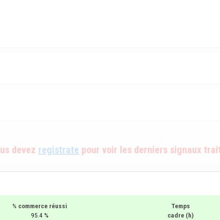
us devez
registrate
pour voir les derniers signaux trai
% commerce réussi
Temps
95.4 %
cadre (h)