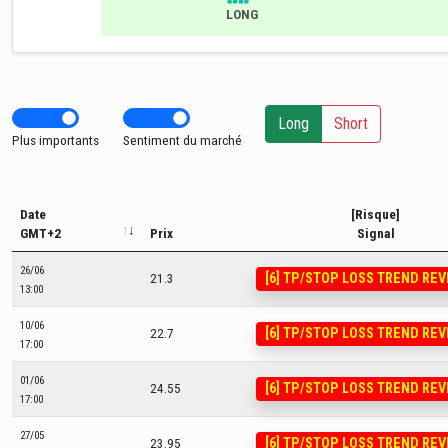
LONG
Long
Short
Plus importants
Sentiment du marché
Date
[Risque]
GMT+2
Prix
Signal
26/06
[6] TP/STOP LOSS TREND RE
21.3
13:00
10/06
[6] TP/STOP LOSS TREND RE
22.7
17:00
01/06
[6] TP/STOP LOSS TREND RE
24.55
17:00
27/05
[6] TP/STOP LOSS TREND RE
23.95