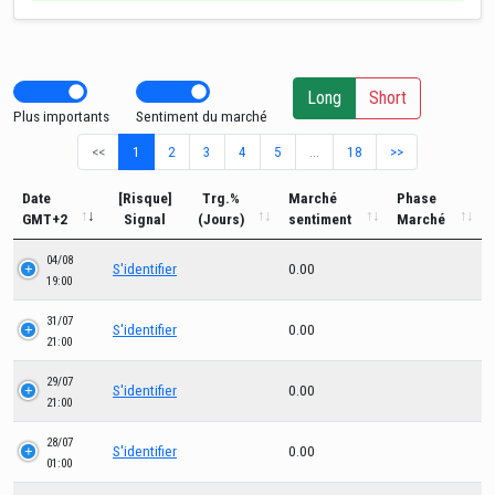
Long
Short
Plus importants
Sentiment du marché
<<
1
2
3
4
5
…
18
>>
Date
[Risque]
Trg.%
Marché
Phase
GMT+2
Signal
(Jours)
sentiment
Marché
04/08
S'identifier
0.00
19:00
31/07
S'identifier
0.00
21:00
29/07
S'identifier
0.00
21:00
28/07
S'identifier
0.00
01:00