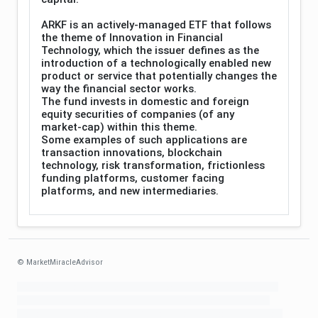
ARKF is an actively-managed ETF that follows
the theme of Innovation in Financial
Technology, which the issuer defines as the
introduction of a technologically enabled new
product or service that potentially changes the
way the financial sector works.
The fund invests in domestic and foreign
equity securities of companies (of any
market-cap) within this theme.
Some examples of such applications are
transaction innovations, blockchain
technology, risk transformation, frictionless
funding platforms, customer facing
platforms, and new intermediaries.
© MarketMiracleAdvisor
Market1234ff Adola9299 Miadvr37734j kjfrew3888 Mir32jj43ijgfr Olfwerhnj3
87m3knfd 8feuh3kkopl2 njk32iufbnnkf32 8i12ki8i12kjhkj oihunb324oioi23
3298ioh432iu3298 oiho12giu13g321 kjpo32489oihn4o32 oih543hoih543oih