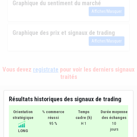
Graphique du sentiment du marché
Afficher/Masquer
Graphique des prix et signaux de trading
Afficher/Masquer
Vous devez
registrate
pour voir les derniers signaux
traités
Résultats historiques des signaux de trading
Orientation
% commerce
Temps
Durée moyenne
stratégique
réussi
cadre (h)
des échanges
95 %
H 1
10
jours
LONG