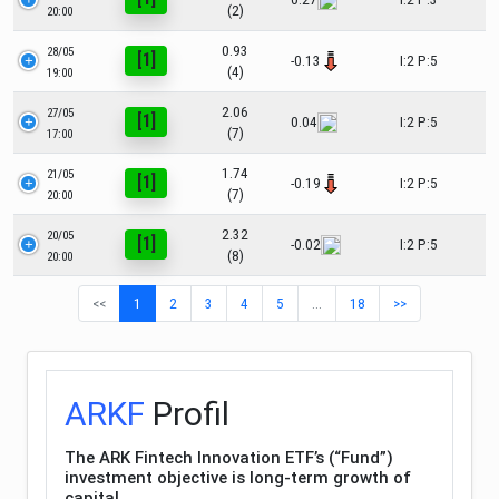
(2)
20:00
0.93
28/05
[1]
-0.13
I:2 P:5
(4)
19:00
2.06
27/05
[1]
0.04
I:2 P:5
(7)
17:00
1.74
21/05
[1]
-0.19
I:2 P:5
(7)
20:00
2.32
20/05
[1]
-0.02
I:2 P:5
(8)
20:00
<<
1
2
3
4
5
…
18
>>
ARKF
Profil
The ARK Fintech Innovation ETF’s (“Fund”)
investment objective is long-term growth of
capital.