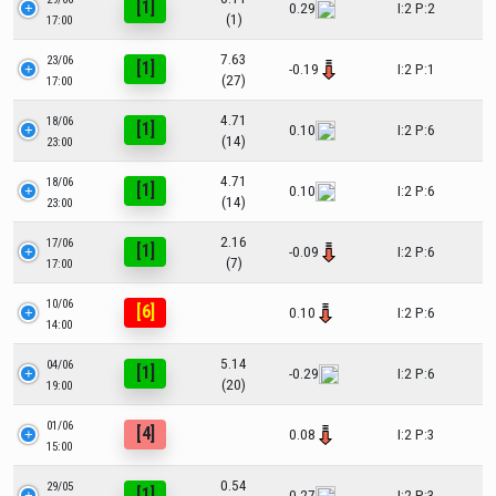
[1]
0.29
I:2 P:2
(1)
17:00
7.63
23/06
[1]
-0.19
I:2 P:1
(27)
17:00
4.71
18/06
[1]
0.10
I:2 P:6
(14)
23:00
4.71
18/06
[1]
0.10
I:2 P:6
(14)
23:00
2.16
17/06
[1]
-0.09
I:2 P:6
(7)
17:00
10/06
[6]
0.10
I:2 P:6
14:00
5.14
04/06
[1]
-0.29
I:2 P:6
(20)
19:00
01/06
[4]
0.08
I:2 P:3
15:00
0.54
29/05
[1]
0.27
I:2 P:3