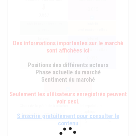
-0.015
0.667
Intérêt investisseurs
Intérêt
privés
professionnelles
Intérêt
Intérêt
Des informations importantes sur le marché
institutionnelles
institutionnelles +
sont affichées ici
professionnelles
0.055
Positions des différents acteurs
Phase actuelle du marché
intérêt général
Sentiment du marché
0.072
Seulement les utilisateurs enregistrés peuvent
voir ceci.
Choix de la période à afficher
Interpolation
graphique
S'inscrire gratuitement pour consulter le
contenu