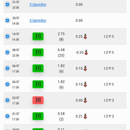
21/07
S'identifier
0.00
23:00
20/07
S'identifier
0.00
18:00
2.75
14/07
[1]
0.25
I:2 P:3
(8)
16:00
6.68
08/07
[1]
-0.30
I:2 P:3
(25)
22:00
1.82
06/07
[1]
0.10
I:2 P:3
(6)
17:00
1.82
06/07
[1]
0.10
I:2 P:3
(6)
17:00
02/07
[5]
0.00
I:2 P:2
17:00
0.38
01/07
[1]
0.21
I:2 P:2
(2)
17:00
0.11
29/06