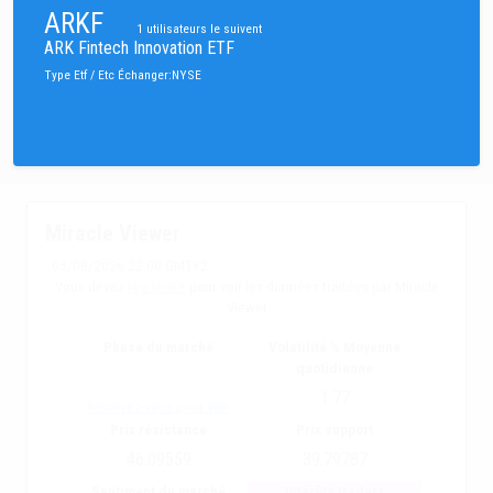
ARKF
1
utilisateurs le suivent
ARK Fintech Innovation ETF
Type
Etf / Etc
Échanger
:
NYSE
Miracle Viewer
05/08/2026 22:00 GMT+2
Vous devez
registrate
pour voir les données traitées par Miracle
Viewer
Phase du marché
Volatilité % Moyenne
quotidienne
1.77
Inscrivez-vous pour voir
Prix résistance
Prix support
46.09559
39.79787
Sentiment du marché
Intérêts traders