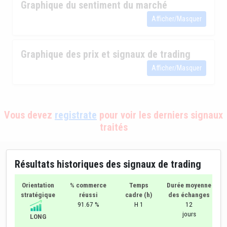
Graphique du sentiment du marché
Afficher/Masquer
Graphique des prix et signaux de trading
Afficher/Masquer
Vous devez
registrate
pour voir les derniers signaux
traités
Résultats historiques des signaux de trading
Orientation
% commerce
Temps
Durée moyenne
stratégique
réussi
cadre (h)
des échanges
91.67 %
H 1
12
jours
LONG