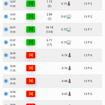
1.13
15/07
[1]
0.19
I:3 P:2
(3)
19:30
2.89
13/07
[1]
0.61
I:3 P:2
(7)
17:30
56.18
06/07
[1]
0.72
I:3 P:1
(134)
18:30
6.71
01/07
[1]
0.13
I:2 P:6
(17)
16:30
26/06
[6]
-0.76
I:2 P:6
19:30
25/06
[6]
-0.76
I:2 P:6
17:30
22/06
[6]
-0.48
I:3 P:6
20:30
22/06
[6]
-0.42
I:3 P:6
18:30
18/06