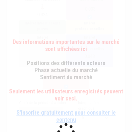
-0.003
0.324
Intérêt investisseurs
Intérêt
privés
professionnelles
Intérêt
Intérêt
Des informations importantes sur le marché
institutionnelles
institutionnelles +
sont affichées ici
professionnelles
0.043
Positions des différents acteurs
Phase actuelle du marché
intérêt général
Sentiment du marché
-0.064
Seulement les utilisateurs enregistrés peuvent
voir ceci.
Choix de la période à afficher
Interpolation
graphique
S'inscrire gratuitement pour consulter le
contenu