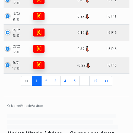
17:30
13/02
[6]
0.27
I:6 P:1
21:30
05/02
[6]
0.15
I:6 P:6
23:00
03/02
[6]
0.32
I:6 P:6
17:30
26/01
[6]
-0.29
I:6 P:6
17:30
<<
1
2
3
4
5
…
12
>>
© MarketMiracleAdvisor
Market1234ff Adola9299 Miadvr37734j kjfrew3888 Mir32jj43ijgfr Olfwerhnj3
87m3knfd 8feuh3kkopl2 njk32iufbnnkf32 8i12ki8i12kjhkj oihunb324oioi23
3298ioh432iu3298 oiho12giu13g321 kjpo32489oihn4o32 oih543hoih543oih