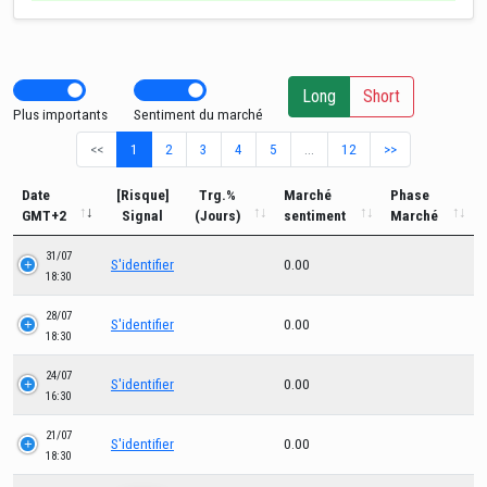
Long
Short
Plus importants
Sentiment du marché
<<
1
2
3
4
5
…
12
>>
Date
[Risque]
Trg.%
Marché
Phase
GMT+2
Signal
(Jours)
sentiment
Marché
31/07
S'identifier
0.00
18:30
28/07
S'identifier
0.00
18:30
24/07
S'identifier
0.00
16:30
21/07
S'identifier
0.00
18:30