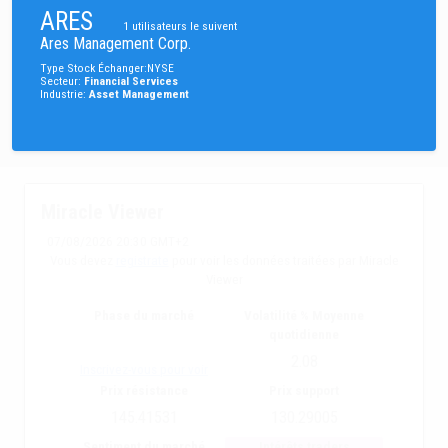
ARES
1
utilisateurs le suivent
Ares Management Corp.
Type
Stock
Échanger
:
NYSE
Secteur
:
Financial Services
Industrie
:
Asset Management
Miracle Viewer
07/08/2026 20:30 GMT+2
Vous devez
registrate
pour voir les données traitées par Miracle
Viewer
Phase du marché
Volatilité % Moyenne
quotidienne
2.08
Inscrivez-vous pour voir
Prix résistance
Prix support
145.41531
130.29005
Sentiment du marché
Intérêts traders