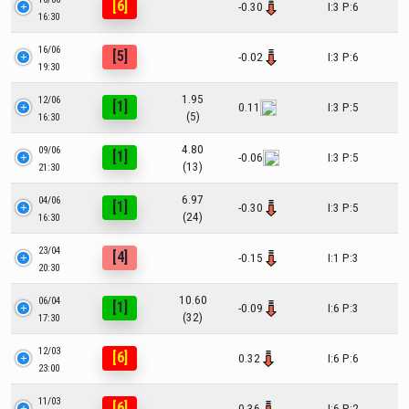
[6]
-0.30
I:3 P:6
16:30
16/06
[5]
-0.02
I:3 P:6
19:30
1.95
12/06
[1]
0.11
I:3 P:5
(5)
16:30
4.80
09/06
[1]
-0.06
I:3 P:5
(13)
21:30
6.97
04/06
[1]
-0.30
I:3 P:5
(24)
16:30
23/04
[4]
-0.15
I:1 P:3
20:30
10.60
06/04
[1]
-0.09
I:6 P:3
(32)
17:30
12/03
[6]
0.32
I:6 P:6
23:00
11/03
[6]
0.36
I:6 P:2