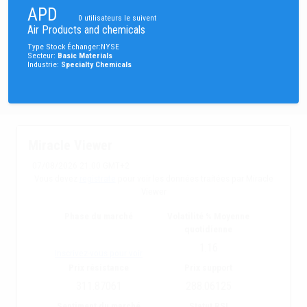
APD
0
utilisateurs le suivent
Air Products and chemicals
Type
Stock
Échanger
:
NYSE
Secteur
:
Basic Materials
Industrie
:
Specialty Chemicals
Miracle Viewer
07/08/2026 21:00 GMT+2
Vous devez
registrate
pour voir les données traitées par Miracle
Viewer
Phase du marché
Volatilité % Moyenne
quotidienne
1.16
Inscrivez-vous pour voir
Prix résistance
Prix support
311.87061
288.06125
Sentiment du marché
Statut RSI