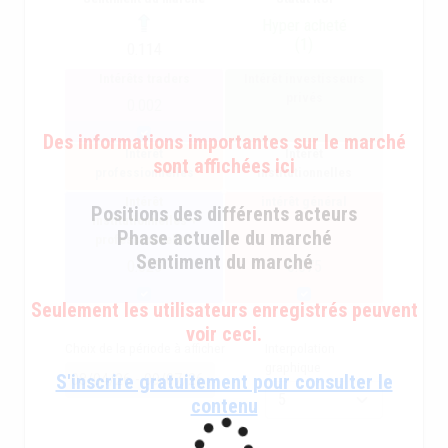
Hyper acheté
(1)
0.114
Intérêts traders
Intérêt investisseurs
privés
0.002
Des informations importantes sur le marché
Intérêt
Intérêt
sont affichées ici
professionnelles
institutionnelles
Intérêt
intérêt général
Positions des différents acteurs
institutionnelles +
Phase actuelle du marché
professionnelles
Sentiment du marché
0.025
0.075
Seulement les utilisateurs enregistrés peuvent
voir ceci.
Choix de la période à afficher
Interpolation
graphique
S'inscrire gratuitement pour consulter le
contenu