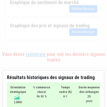
Graphique du sentiment du marché
Afficher/Masquer
Graphique des prix et signaux de trading
Afficher/Masquer
Vous devez
registrate
pour voir les derniers signaux
traités
Résultats historiques des signaux de trading
Orientation
% commerce
Temps
Durée moyenne
stratégique
réussi
cadre (h)
des échanges
96.93 %
H 1
20
jours
LONG