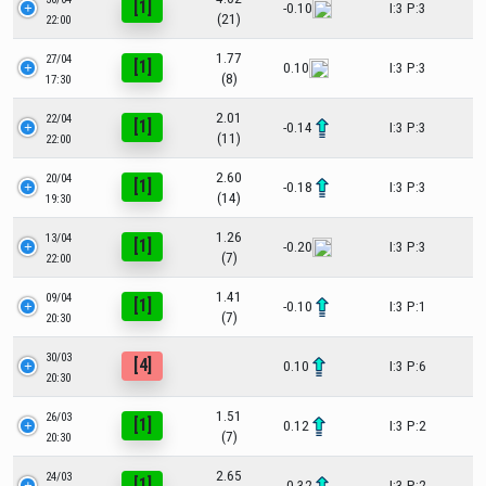
[1]
-0.10
I:3 P:3
(21)
22:00
1.77
27/04
[1]
0.10
I:3 P:3
(8)
17:30
2.01
22/04
[1]
-0.14
I:3 P:3
(11)
22:00
2.60
20/04
[1]
-0.18
I:3 P:3
(14)
19:30
1.26
13/04
[1]
-0.20
I:3 P:3
(7)
22:00
1.41
09/04
[1]
-0.10
I:3 P:1
(7)
20:30
30/03
[4]
0.10
I:3 P:6
20:30
1.51
26/03
[1]
0.12
I:3 P:2
(7)
20:30
2.65
24/03
[1]
-0.32
I:3 P:2