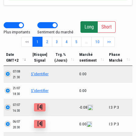
Long
Short
Plus importants
Sentiment du marché
<<
1
2
3
4
5
…
10
>>
Date
[Risque]
Trg.%
Marché
Phase
GMT+2
Signal
(Jours)
sentiment
Marché
07/08
S'identifier
0.00
21:30
21/07
S'identifier
0.00
18:30
07/07
[4]
-0.08
I:3 P:3
16:30
06/07
[4]
0.00
I:3 P:3
20:30