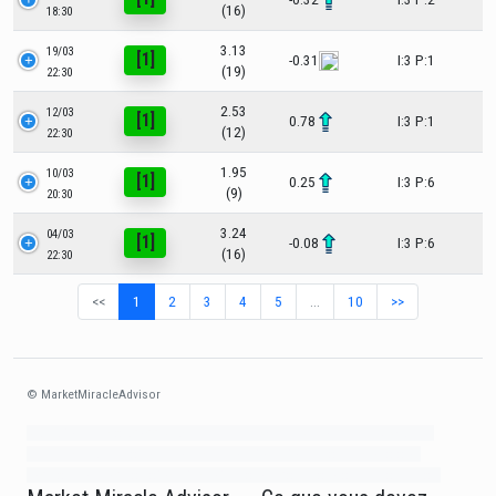
(16)
18:30
3.13
19/03
[1]
-0.31
I:3 P:1
(19)
22:30
2.53
12/03
[1]
0.78
I:3 P:1
(12)
22:30
1.95
10/03
[1]
0.25
I:3 P:6
(9)
20:30
3.24
04/03
[1]
-0.08
I:3 P:6
(16)
22:30
<<
1
2
3
4
5
…
10
>>
© MarketMiracleAdvisor
Market1234ff Adola9299 Miadvr37734j kjfrew3888 Mir32jj43ijgfr Olfwerhnj3
87m3knfd 8feuh3kkopl2 njk32iufbnnkf32 8i12ki8i12kjhkj oihunb324oioi23
3298ioh432iu3298 oiho12giu13g321 kjpo32489oihn4o32 oih543hoih543oih