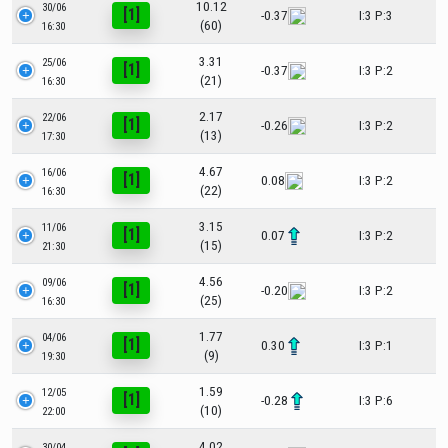
10.12
30/06
[1]
-0.37
I:3 P:3
(60)
16:30
3.31
25/06
[1]
-0.37
I:3 P:2
(21)
16:30
2.17
22/06
[1]
-0.26
I:3 P:2
(13)
17:30
4.67
16/06
[1]
0.08
I:3 P:2
(22)
16:30
3.15
11/06
[1]
0.07
I:3 P:2
(15)
21:30
4.56
09/06
[1]
-0.20
I:3 P:2
(25)
16:30
1.77
04/06
[1]
0.30
I:3 P:1
(9)
19:30
1.59
12/05
[1]
-0.28
I:3 P:6
(10)
22:00
4.02
30/04