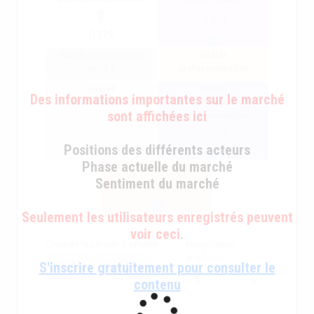
-0.037
0.219
Intérêt investisseurs
Intérêt
privés
professionnelles
Intérêt
Intérêt
Des informations importantes sur le marché
institutionnelles
institutionnelles +
sont affichées ici
professionnelles
0.030
Positions des différents acteurs
Phase actuelle du marché
intérêt général
Sentiment du marché
0.034
Seulement les utilisateurs enregistrés peuvent
voir ceci.
Choix de la période à afficher
Interpolation
graphique
S'inscrire gratuitement pour consulter le
contenu