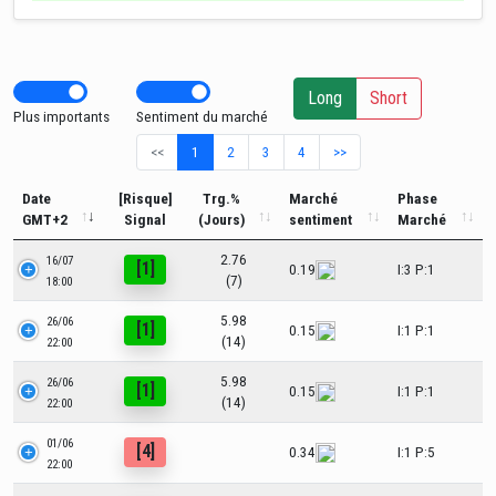
Long
Short
Plus importants
Sentiment du marché
<<
1
2
3
4
>>
Date
[Risque]
Trg.%
Marché
Phase
GMT+2
Signal
(Jours)
sentiment
Marché
2.76
16/07
[1]
0.19
I:3 P:1
(7)
18:00
5.98
26/06
[1]
0.15
I:1 P:1
(14)
22:00
5.98
26/06
[1]
0.15
I:1 P:1
(14)
22:00
01/06
[4]
0.34
I:1 P:5
22:00