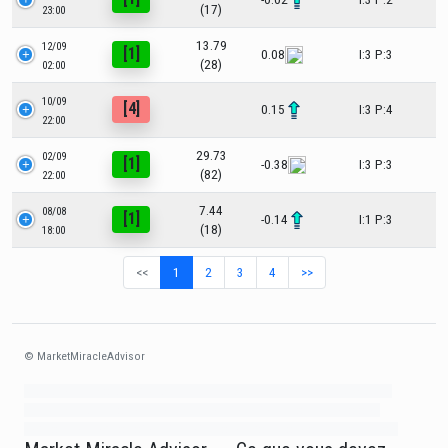
(17)
23:00
13.79
12/09
[1]
0.08
I:3 P:3
(28)
02:00
10/09
[4]
0.15
I:3 P:4
22:00
29.73
02/09
[1]
-0.38
I:3 P:3
(82)
22:00
7.44
08/08
[1]
-0.14
I:1 P:3
(18)
18:00
<<
1
2
3
4
>>
© MarketMiracleAdvisor
Market1234ff Adola9299 Miadvr37734j kjfrew3888 Mir32jj43ijgfr Olfwerhnj3
87m3knfd 8feuh3kkopl2 njk32iufbnnkf32 8i12ki8i12kjhkj oihunb324oioi23
3298ioh432iu3298 oiho12giu13g321 kjpo32489oihn4o32 oih543hoih543oih