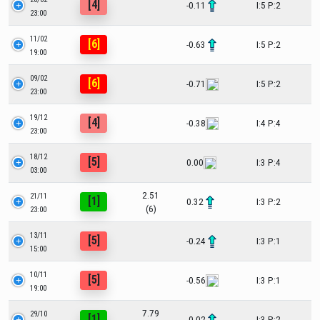
[4]
-0.11
I:5 P:2
23:00
11/02
[6]
-0.63
I:5 P:2
19:00
09/02
[6]
-0.71
I:5 P:2
23:00
19/12
[4]
-0.38
I:4 P:4
23:00
18/12
[5]
0.00
I:3 P:4
03:00
2.51
21/11
[1]
0.32
I:3 P:2
(6)
23:00
13/11
[5]
-0.24
I:3 P:1
15:00
10/11
[5]
-0.56
I:3 P:1
19:00
7.79
29/10
[1]
-0.02
I:3 P:2