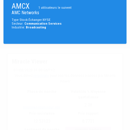
AMCX
1
utilisateurs le suivent
AMC Networks
Type
Stock
Échanger
:
NYSE
Secteur
:
Communication Services
Industrie
:
Broadcasting
Miracle Viewer
07/08/2026 21:00 GMT+2
Vous devez
registrate
pour voir les données traitées par Miracle
Viewer
Phase du marché
Volatilité % Moyenne
quotidienne
2.38
Inscrivez-vous pour voir
Prix résistance
Prix support
12.53123
8.7731
Sentiment du marché
Intérêts traders