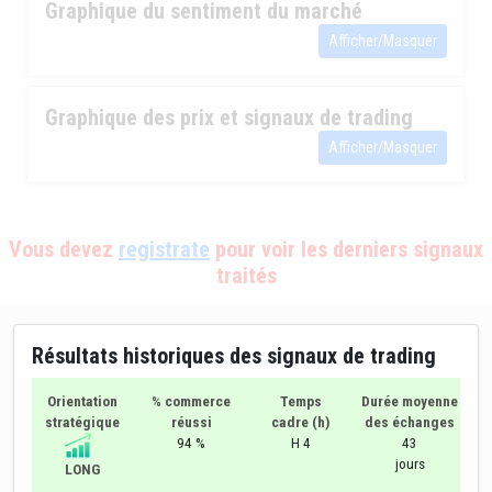
Graphique du sentiment du marché
Afficher/Masquer
Graphique des prix et signaux de trading
Afficher/Masquer
Vous devez
registrate
pour voir les derniers signaux
traités
Résultats historiques des signaux de trading
Orientation
% commerce
Temps
Durée moyenne
stratégique
réussi
cadre (h)
des échanges
94 %
H 4
43
jours
LONG