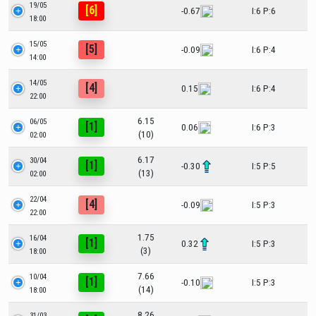
19/05
[6]
-0.67
I:6 P:6
18:00
15/05
[5]
-0.09
I:6 P:4
14:00
14/05
[4]
0.15
I:6 P:4
22:00
6.15
06/05
[1]
0.06
I:6 P:3
(10)
02:00
6.17
30/04
[1]
-0.30
I:5 P:5
(13)
02:00
22/04
[4]
-0.09
I:5 P:3
22:00
1.75
16/04
[1]
0.32
I:5 P:3
(3)
18:00
7.66
10/04
[1]
-0.10
I:5 P:3
(14)
18:00
8.26
31/03