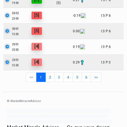
(5)
19:00
03/02
[5]
-0.19
I:5 P:6
23:00
30/01
[5]
0.00
I:3 P:6
15:00
29/01
[4]
0.19
I:3 P:6
23:00
23/01
[4]
0.29
I:3 P:3
15:00
<<
1
2
3
4
5
6
>>
© MarketMiracleAdvisor
Market1234ff Adola9299 Miadvr37734j kjfrew3888 Mir32jj43ijgfr Olfwerhnj3
87m3knfd 8feuh3kkopl2 njk32iufbnnkf32 8i12ki8i12kjhkj oihunb324oioi23
3298ioh432iu3298 oiho12giu13g321 kjpo32489oihn4o32 oih543hoih543oih