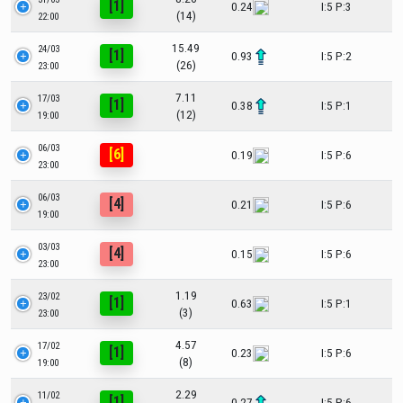
[1]
0.24
I:5 P:3
(14)
22:00
15.49
24/03
[1]
0.93
I:5 P:2
(26)
23:00
7.11
17/03
[1]
0.38
I:5 P:1
(12)
19:00
06/03
[6]
0.19
I:5 P:6
23:00
06/03
[4]
0.21
I:5 P:6
19:00
03/03
[4]
0.15
I:5 P:6
23:00
1.19
23/02
[1]
0.63
I:5 P:1
(3)
23:00
4.57
17/02
[1]
0.23
I:5 P:6
(8)
19:00
2.29
11/02
[1]
0.27
I:5 P:6