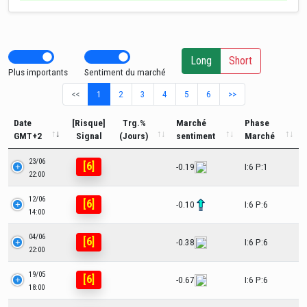
Long
Short
Plus importants
Sentiment du marché
<<
1
2
3
4
5
6
>>
Date
[Risque]
Trg.%
Marché
Phase
GMT+2
Signal
(Jours)
sentiment
Marché
23/06
[6]
-0.19
I:6 P:1
22:00
12/06
[6]
-0.10
I:6 P:6
14:00
04/06
[6]
-0.38
I:6 P:6
22:00
19/05
[6]
-0.67
I:6 P:6
18:00