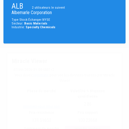
ALB
2
utilisateurs le suivent
Albemarle Corporation
Type
Stock
Échanger
:
NYSE
Secteur
:
Basic Materials
Industrie
:
Specialty Chemicals
Miracle Viewer
07/08/2026 01:00 GMT+2
Vous devez
registrate
pour voir les données traitées par Miracle
Viewer
Phase du marché
Volatilité % Moyenne
quotidienne
2.86
Inscrivez-vous pour voir
Prix résistance
Prix support
131.51653
103.22668
Sentiment du marché
Intérêts traders