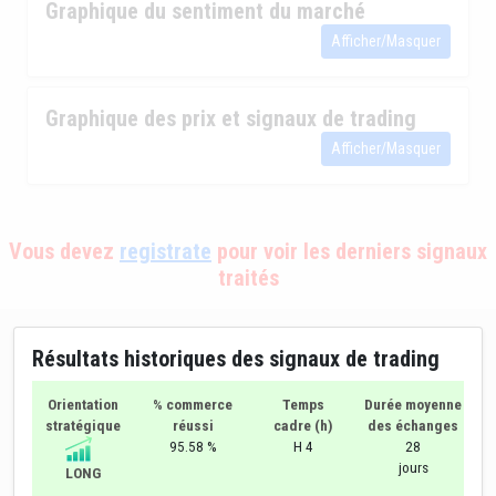
Graphique du sentiment du marché
Afficher/Masquer
Graphique des prix et signaux de trading
Afficher/Masquer
Vous devez
registrate
pour voir les derniers signaux
traités
Résultats historiques des signaux de trading
Orientation
% commerce
Temps
Durée moyenne
stratégique
réussi
cadre (h)
des échanges
95.58 %
H 4
28
jours
LONG