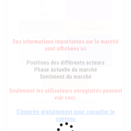
0.031
1.029
Intérêt investisseurs
Intérêt
privés
professionnelles
Intérêt
Intérêt
Des informations importantes sur le marché
institutionnelles
institutionnelles +
sont affichées ici
professionnelles
-0.046
Positions des différents acteurs
Phase actuelle du marché
intérêt général
Sentiment du marché
0.028
Seulement les utilisateurs enregistrés peuvent
voir ceci.
Choix de la période à afficher
Interpolation
graphique
S'inscrire gratuitement pour consulter le
contenu