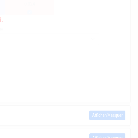
0.024
i.
ue
Afficher/Masquer