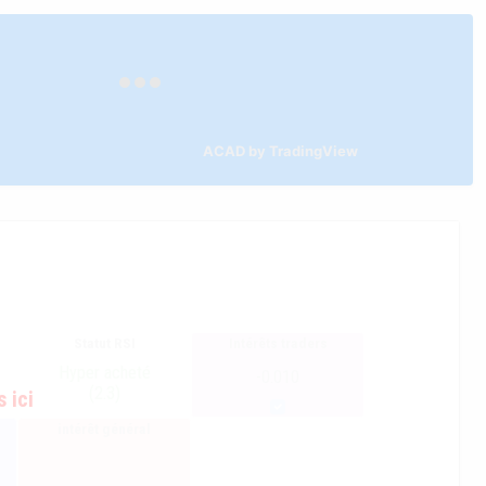
ACAD by TradingView
Statut RSI
Intérêts traders
Hyper acheté
-0.010
(2.3)
 ici
intérêt général