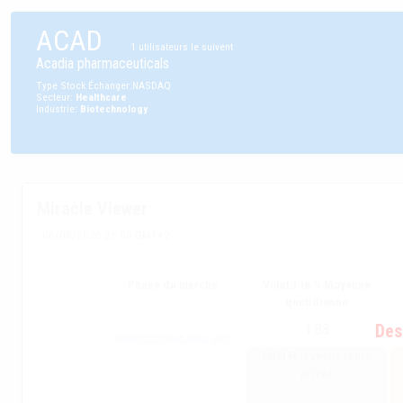
ACAD
1
utilisateurs le suivent
Acadia pharmaceuticals
Type
Stock
Échanger
:
NASDAQ
Secteur
:
Healthcare
Industrie
:
Biotechnology
Miracle Viewer
06/08/2026 21:00 GMT+2
Phase du marché
Volatilité % Moyenne
quotidienne
Des
1.83
Inscrivez-vous pour voir
Intérêt investisseurs
privés