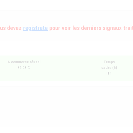
us devez
registrate
pour voir les derniers signaux trai
% commerce réussi
Temps
86.23 %
cadre (h)
H 1