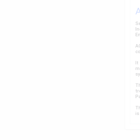
Se
In
E
A
c
It
me
sy
Th
tr
Pa
T
is