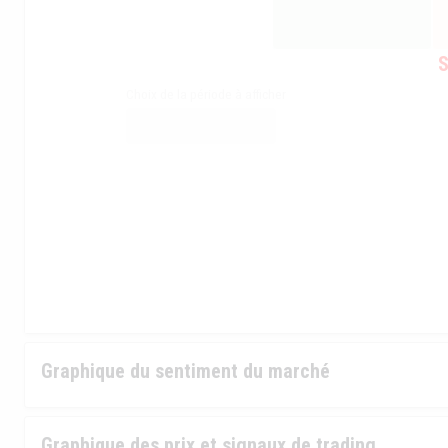
S
Choix de la période à afficher
Graphique du sentiment du marché
Graphique des prix et signaux de trading