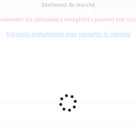
0.031
Sentiment du marché
eulement les utilisateurs enregistrés peuvent voir cec
Interpolation graphiq
S'inscrire gratuitement pour consulter le contenu
.