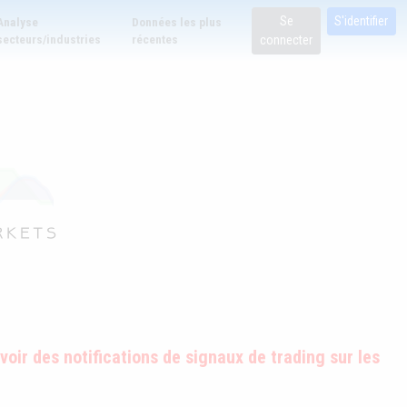
Se
S'identifier
Analyse
Données les plus
secteurs/industries
récentes
connecter
oir des notifications de signaux de trading sur les