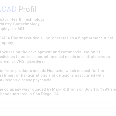
ACAD
Profil
ctor: Health Technology
dustry: Biotechnology
mployees: 601
CADIA Pharmaceuticals, Inc. operates as a biopharmaceutical
ompany.
 focuses on the development and commercialization of
dicines to address unmet medical needs in central nervous
stem, or CNS, disorders.
e firm's products include Nuplazid, which is used for the
eatment of hallucinations and delusions associated with
rkinson's disease psychosis.
he company was founded by Mark R. Brann on July 16, 1993 an
 headquartered in San Diego, CA.