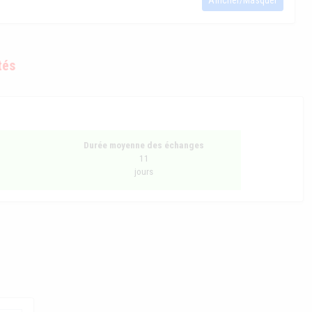
Afficher/Masquer
tés
Durée moyenne des échanges
11
jours