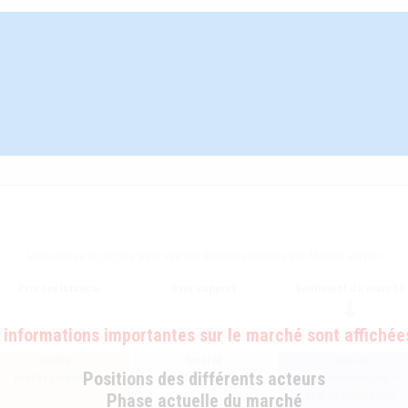
Vous devez
registrate
pour voir les données traitées par Miracle Viewer
Prix résistance
Prix support
Sentiment du marché
 informations importantes sur le marché sont affichées
28.43798
26.78723
0.000
Intérêt
Intérêt
Intérêt
Positions des différents acteurs
professionnelles
institutionnelles
institutionnelles +
professionnelles
Phase actuelle du marché