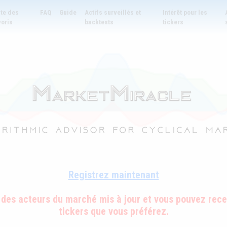
ste des
FAQ
Guide
Actifs surveillés et
Intérêt pour les
voris
backtests
tickers
Registrez maintenant
 des acteurs du marché mis à jour et vous pouvez recev
tickers que vous préférez.