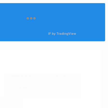
IF by TradingView
Intereses traders
Interés de los
inversores privados
-0.006
rés general