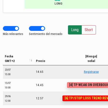
LONG
Long
Short
Más relevantes
Sentimiento del mercado
Fecha
[Riesgo]
GMT+2
Precio
señal
23/07
14.65
Registrarse
15:00
15/07
[4] TP WEAK ON OVERBO
14.45
10:00
29/06
[6] TP/STOP LOSS TREND RE
12.57
12:00