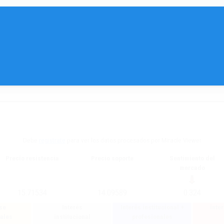
Debe
registrate
para ver los datos procesados por Miracle Viewer
Precio resistencia
Precio soporte
Sentimiento del
mercado
15.71534
14.09589
0.324
se
Interés
Interés institucional +
inte
ales
institucional
profesionales