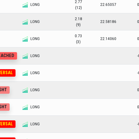
2.77
LONG
22.65057
0
(12)
2.18
LONG
22.58186
0
(9)
0.73
LONG
22.14060
0
(3)
REACHED
LONG
-
VERSAL
LONG
-
UGHT
LONG
0
UGHT
LONG
0
VERSAL
LONG
-