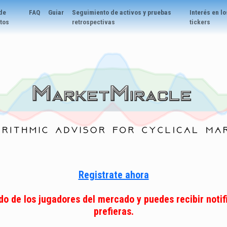
 de
FAQ
Guiar
Seguimiento de activos y pruebas
Interés en lo
itos
retrospectivas
tickers
Registrate ahora
ado de los jugadores del mercado y puedes recibir notif
prefieras.