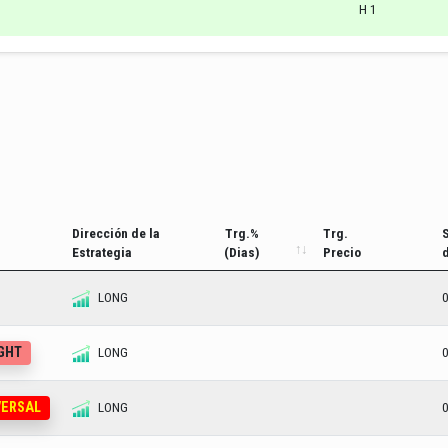
H 1
Dirección de la
Trg.%
Trg.
Estrategia
(Dias)
Precio
LONG
0
UGHT
LONG
0
VERSAL
LONG
0