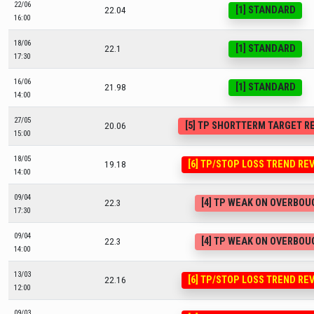
22/06
[1] STANDARD
22.04
16:00
18/06
[1] STANDARD
22.1
17:30
16/06
[1] STANDARD
21.98
14:00
27/05
[5] TP SHORTTERM TARGET 
20.06
15:00
18/05
[6] TP/STOP LOSS TREND RE
19.18
14:00
09/04
[4] TP WEAK ON OVERBO
22.3
17:30
09/04
[4] TP WEAK ON OVERBO
22.3
14:00
13/03
[6] TP/STOP LOSS TREND RE
22.16
12:00
09/03