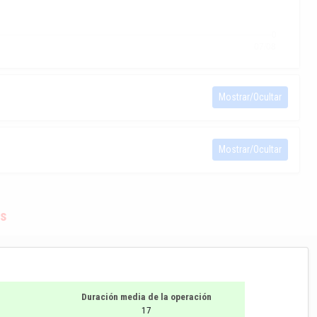
Mostrar/Ocultar
Mostrar/Ocultar
s
Duración media de la operación
17