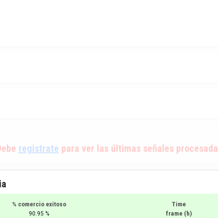
Debe
registrate
para ver las últimas señales procesada
ia
% comercio exitoso
Time
90.95 %
frame (h)