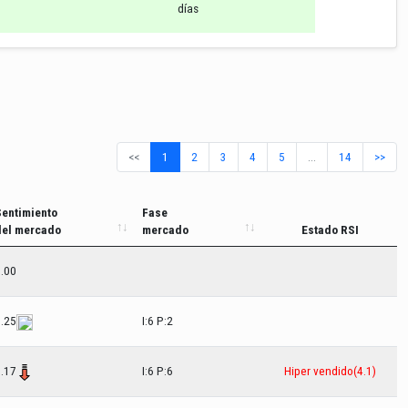
días
<<
1
2
3
4
5
…
14
>>
Sentimiento
Fase
del mercado
mercado
Estado RSI
.00
.25
I:6 P:2
.17
I:6 P:6
Hiper vendido(4.1)