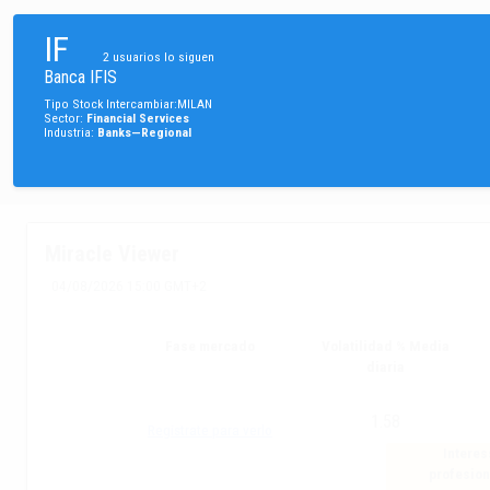
IF
2
usuarios lo siguen
Banca IFIS
Tipo
Stock
Intercambiar
:
MILAN
Sector
:
Financial Services
Industria
:
Banks—Regional
Miracle Viewer
04/08/2026 15:00 GMT+2
Fase mercado
Volatilidad % Media
diaria
1.58
Registrate para verlo
Interes
profesion