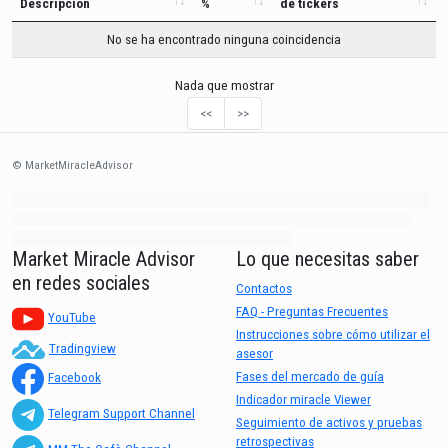
Descripción
%
de tickers
No se ha encontrado ninguna coincidencia
Nada que mostrar
<<
>>
© MarketMiracleAdvisor
Market1234ff Adola9299 Miadvr37734j kjfrew3888 Mir32jj43ijgfr Olfwerhnj3 87m3knfd
8feuh3kkopl2 njk32iufbnnkf32 8i12ki8i12kjhkj oihunb324oioi23 3298ioh432iu3298
oiho12giu13g321 kjpo32489oihn4o32 oih543hoih543oih
Market Miracle Advisor
Lo que necesitas saber
en redes sociales
Contactos
FAQ - Preguntas Frecuentes
YouTube
Instrucciones sobre cómo utilizar el
Tradingview
asesor
Fases del mercado de guía
Facebook
Indicador miracle Viewer
Telegram Support Channel
Seguimiento de activos y pruebas
retrospectivas