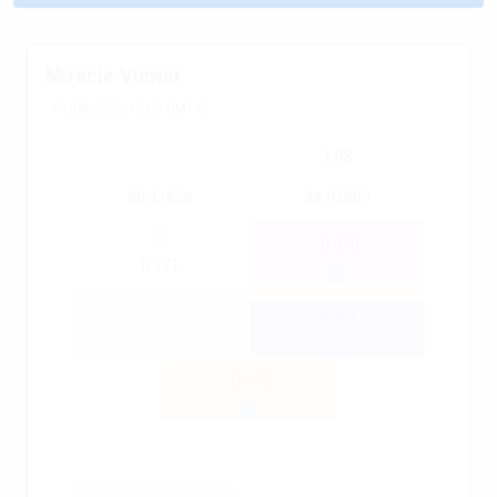
Miracle Viewer
07/08/2026 16:00 GMT+2
1.98
48.41656
44.94609
-0.010
0.171
-0.021
-0.045