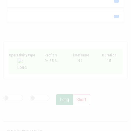
Operativity type
Profit %
Timeframe
Duration
94.35 %
H 1
15
LONG
Long
Short
© MarketMiracleAdvisor