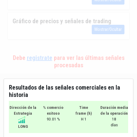
Gráfico de precios y señales de trading
Mostrar/Ocultar
Debe
registrate
para ver las últimas señales
procesadas
Resultados de las señales comerciales en la
historia
Dirección de la
% comercio
Time
Duración media
Estrategia
exitoso
frame (h)
de la operación
93.01 %
H 1
18
días
LONG