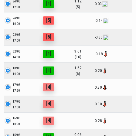
1.12
24/06
[1]
0.03
(5)
12:00
24/06
[5]
-0.14
10:00
23/06
[5]
-0.33
17:00
3.61
22/06
[1]
-0.18
(16)
14:00
1.62
18/06
[1]
0.20
(6)
14:00
17/06
[4]
0.30
17:30
17/06
[4]
0.30
17:30
16/06
[4]
0.28
10:00
0.06
15/06