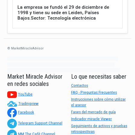
La empresa se fundó el 29 de diciembre de
1998 y tiene su sede en Leiden, Países
Bajos.Sector: Tecnología electrónica
© MarketMiracleAdvisor
Market1234ff Adola9299 Miadvr37734j kjfrew3888 Mir32jj43ijgfr Olfwerhnj3
87m3knfd 8feuh3kkopl2 njk32iufbnnkf32 8i12ki8i12kjhkj oihunb324oioi23
3298ioh432iu3298 oiho12giu13g321 kjpo32489oihn4o32 oih543hoih543oih
Market Miracle Advisor
Lo que necesitas saber
en redes sociales
Contactos
FAQ - Preguntas Frecuentes
YouTube
Instrucciones sobre cómo utilizar
Tradingview
el asesor
Fases del mercado de guía
Facebook
Indicador miracle Viewer
Telegram Support Channel
Seguimiento de activos y pruebas
retrospectivas
MM The Cafè Channel