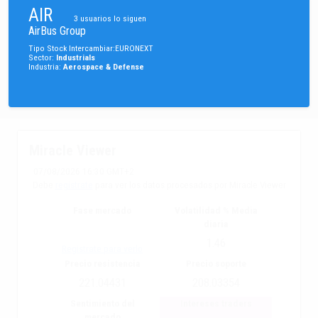
AIR
3
usuarios lo siguen
AirBus Group
Tipo
Stock
Intercambiar
:
EURONEXT
Sector
:
Industrials
Industria
:
Aerospace & Defense
Miracle Viewer
07/08/2026 16:30 GMT+2
Debe
registrate
para ver los datos procesados por Miracle Viewer
Fase mercado
Volatilidad % Media
diaria
1.46
Registrate para verlo
Precio resistencia
Precio soporte
221.04431
208.03354
Sentimiento del
Intereses traders
mercado