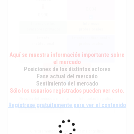
0.004
0.990
Interés de los
Interesse
inversores privados
profesionales
Interés
Interés institucional +
institucional
profesionales
0.012
Aquí se muestra información importante sobre
el mercado
interés general
Posiciones de los distintos actores
-0.016
Fase actual del mercado
Sentimiento del mercado
Sólo los usuarios registrados pueden ver esto.
Elección del período a mostrar
Interpolación gráfica
Regístrese gratuitamente para ver el contenido
Gira tu smartphone para ver un mejor gráfico