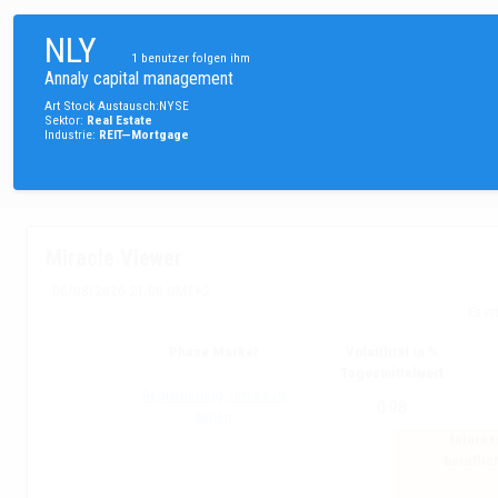
NLY
1
benutzer folgen ihm
Annaly capital management
Art
Stock
Austausch
:
NYSE
Sektor
:
Real Estate
Industrie
:
REIT—Mortgage
Miracle Viewer
06/08/2026 21:00 GMT+2
Es is
Phase Market
Volatilität in %
Tagesmittelwert
Registrierung, um es zu
0.98
sehen
Interes
beruflic