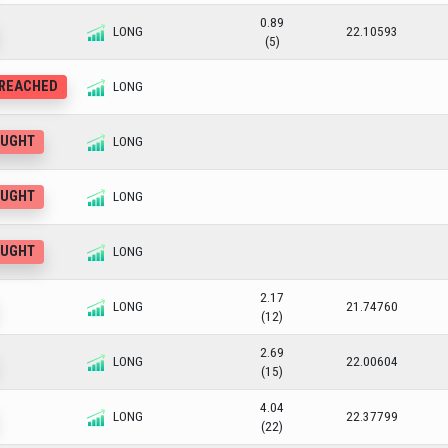
0.89
LONG
22.10593
(5)
 REACHED
LONG
OUGHT
LONG
OUGHT
LONG
OUGHT
LONG
2.17
LONG
21.74760
(12)
2.69
LONG
22.00604
(15)
4.04
LONG
22.37799
(22)