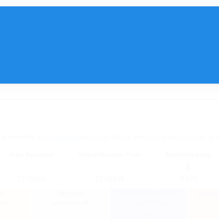
t erforderlich, sich
registrieren
um die von Miracle Viewer verarbeiteten Daten zu 
Preis Resistenz
Unterstützender Preis
Marktstimmung
23.29909
22.08938
-0.876
se
Interesse
Interesse institutionell
Intere
hen
institutionell
+ beruflichen
-0.007