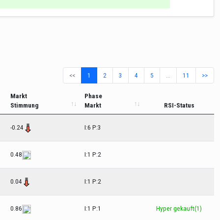
<<
1
2
3
4
5
…
11
>>
Markt
Phase
Stimmung
Markt
RSI-Status
-0.24
I:6 P:3
0.48
I:1 P:2
0.04
I:1 P:2
0.86
I:1 P:1
Hyper gekauft(1)