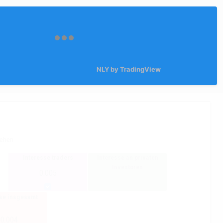
NLY by TradingView
sehen
Interesse traders
Interesse an privaten
Investoren
0.005
sse insgesamt
-0.004