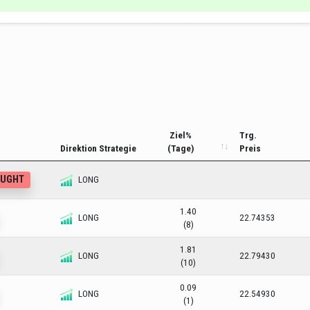
Ziel%
Trg.
Direktion Strategie
(Tage)
Preis
OUGHT
LONG
1.40
LONG
22.74353
(8)
1.81
LONG
22.79430
(10)
0.09
LONG
22.54930
(1)