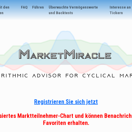
it den
FAQ
Führen
Überwachte Vermögenswerte
Interesse an
en
und Backtests
Tickern
Registrieren Sie sich jetzt
lisiertes Marktteilnehmer-Chart und können Benachrich
Favoriten erhalten.