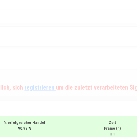
rlich, sich
registrieren
um die zuletzt verarbeiteten Si
% erfolgreicher Handel
Zeit
90.99 %
Frame (h)
H 1