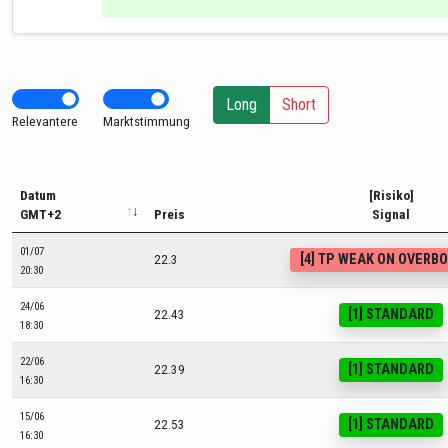
Long
Short
Relevantere
Marktstimmung
Datum
[Risiko]
GMT+2
Preis
Signal
01/07
[4] TP WEAK ON OVERB
22.3
20:30
24/06
[1] STANDARD
22.43
18:30
22/06
[1] STANDARD
22.39
16:30
15/06
[1] STANDARD
22.53
16:30