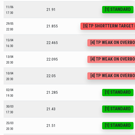
11/06
[1] STANDARD
21.91
17:30
29/05
[5] TP SHORTTERM TARGET
21.855
22:00
15/04
[4] TP WEAK ON OVERB
22.465
16:30
13/04
[4] TP WEAK ON OVERB
22.095
20:30
10/04
[4] TP WEAK ON OVERB
22.05
20:30
02/04
[1] STANDARD
21.285
19:30
30/03
[1] STANDARD
21.43
17:30
25/03
[1] STANDARD
21.51
20:30