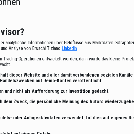
können
dvisor?
m er analytische Informationen über Geldflüsse aus Marktdaten extrapolier
 und Analyse von Bruschi Tiziano
Linkedin
en Trading-Operationen entwickelt worden, dann wurde das kleine Projek
wacht.
Inhalt dieser Website und aller damit verbundenen sozialen Kanä
r Handelszwecken auf Demo-Konten veröffentlicht.
en und nicht als Aufforderung zur Investition gedacht.
ich dem Zweck, die persönliche Meinung des Autors wiederzugebe
dels- oder Anlageaktivitäten verwendet, tut dies auf eigenes Ris
rfolgt auf eigene Gefahr
.