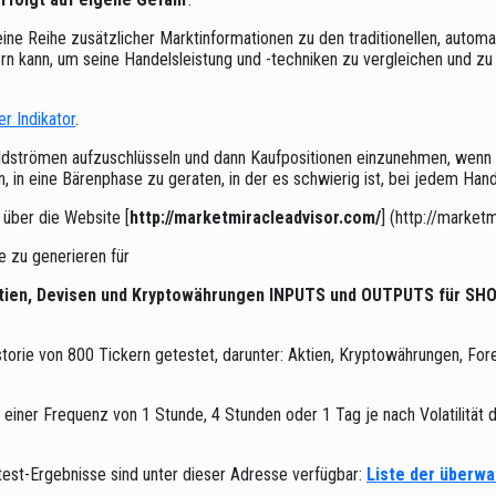
eine Reihe zusätzlicher Marktinformationen zu den traditionellen, autom
ern kann, um seine Handelsleistung und -techniken zu vergleichen und zu
r Indikator
.
eldströmen aufzuschlüsseln und dann Kaufpositionen einzunehmen, wenn d
n, in eine Bärenphase zu geraten, in der es schwierig ist, bei jedem Han
 über die Website [
http://marketmiracleadvisor.com/
] (http://market
e zu generieren für
tien, Devisen und Kryptowährungen
INPUTS und OUTPUTS für SHOR
rie von 800 Tickern getestet, darunter: Aktien, Kryptowährungen, Forex
einer Frequenz von 1 Stunde, 4 Stunden oder 1 Tag je nach Volatilität 
est-Ergebnisse sind unter dieser Adresse verfügbar:
Liste der überwa