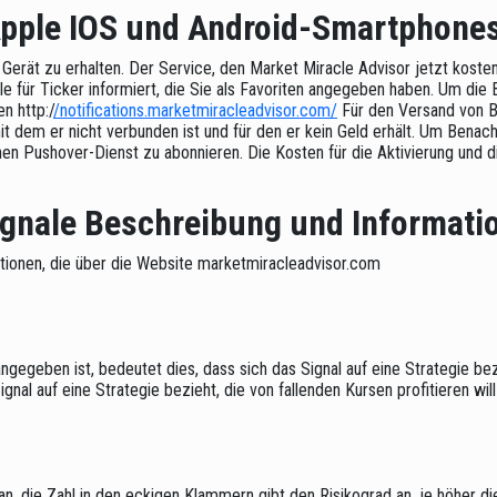
Apple IOS und Android-Smartphone
Gerät zu erhalten. Der Service, den Market Miracle Advisor jetzt kosten
le für Ticker informiert, die Sie als Favoriten angegeben haben. Um die 
n http:/
/notifications.marketmiracleadvisor.com/
Für den Versand von B
 dem er nicht verbunden ist und für den er kein Geld erhält. Um Benach
n Pushover-Dienst zu abonnieren. Die Kosten für die Aktivierung und d
gnale Beschreibung und Informatio
tionen, die über die Website marketmiracleadvisor.com
gegeben ist, bedeutet dies, dass sich das Signal auf eine Strategie bezi
nal auf eine Strategie bezieht, die von fallenden Kursen profitieren will
an, die Zahl in den eckigen Klammern gibt den Risikograd an, je höher di