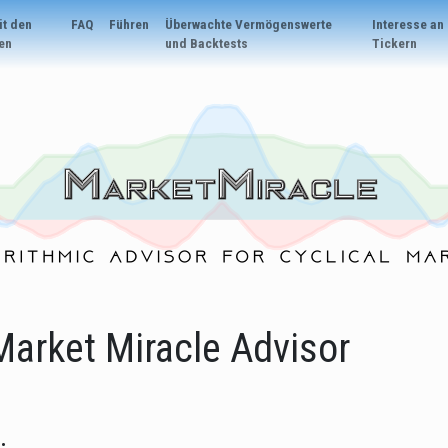
it den
FAQ
Führen
Überwachte Vermögenswerte
Interesse an
en
und Backtests
Tickern
rket Miracle Advisor