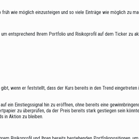
 so früh wie möglich einzusteigen und so viele Einträge wie möglich zu m
n, um entsprechend Ihrem Portfolio und Risikoprofil auf dem Ticker zu ak
r gibt, wenn er feststellt, dass der Kurs bereits in den Trend eingetreten
 auf ein Einstiegssignal hin zu eröffnen, ohne bereits eine gewinnbringe
ertpapier zu überprüfen, da der Preis bereits stark gestiegen sein könnt
in Aktion zu bleiben.
hrem Risikoprofil und Ihren bereits bestehenden Portfoliopositionen, u