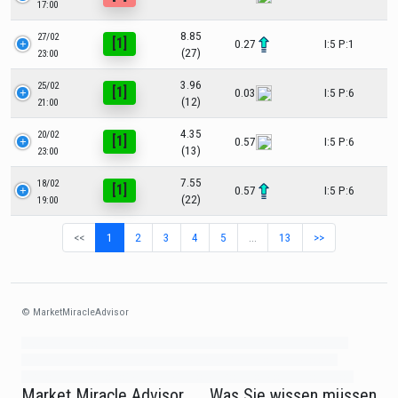
17:00
8.85
27/02
[1]
0.27
I:5 P:1
(27)
23:00
3.96
25/02
[1]
0.03
I:5 P:6
(12)
21:00
4.35
20/02
[1]
0.57
I:5 P:6
(13)
23:00
7.55
18/02
[1]
0.57
I:5 P:6
(22)
19:00
<<
1
2
3
4
5
…
13
>>
© MarketMiracleAdvisor
Market1234ff Adola9299 Miadvr37734j kjfrew3888 Mir32jj43ijgfr Olfwerhnj3
87m3knfd 8feuh3kkopl2 njk32iufbnnkf32 8i12ki8i12kjhkj oihunb324oioi23
3298ioh432iu3298 oiho12giu13g321 kjpo32489oihn4o32 oih543hoih543oih
Market Miracle Advisor
Was Sie wissen müssen