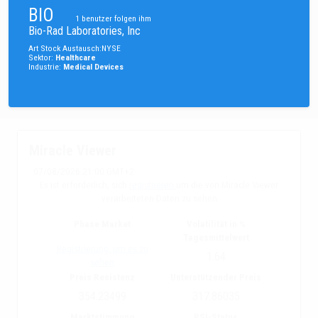
BIO
1
benutzer folgen ihm
Bio-Rad Laboratories, Inc
Art
Stock
Austausch
:
NYSE
Sektor
:
Healthcare
Industrie
:
Medical Devices
Miracle Viewer
07/08/2026 21:00 GMT+2
Es ist erforderlich, sich
registrieren
um die von Miracle Viewer
verarbeiteten Daten zu sehen
Phase Market
Volatilität in %
Tagesmittelwert
Registrierung, um es zu
1.64
sehen
Preis Resistenz
Unterstützender Preis
354.23499
317.86035
Marktstimmung
RSI-Status