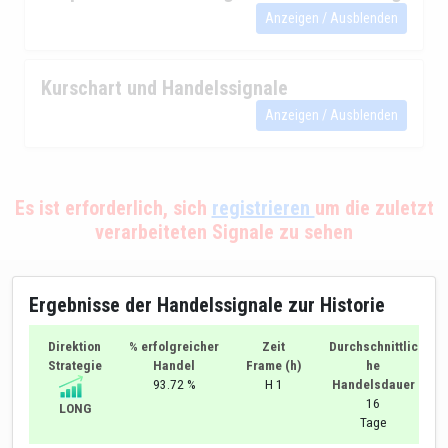
Anzeigen / Ausblenden
Kurschart und Handelssignale
Anzeigen / Ausblenden
Es ist erforderlich, sich
registrieren
um die zuletzt
verarbeiteten Signale zu sehen
Ergebnisse der Handelssignale zur Historie
Direktion
% erfolgreicher
Zeit
Durchschnittlic
Strategie
Handel
Frame (h)
he
93.72 %
H 1
Handelsdauer
16
LONG
Tage