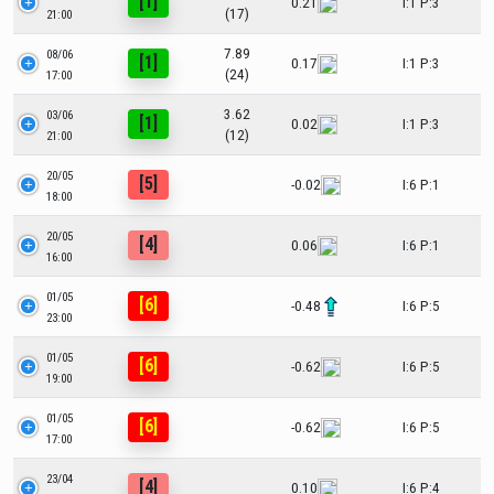
[1]
0.21
I:1 P:3
(17)
21:00
7.89
08/06
[1]
0.17
I:1 P:3
(24)
17:00
3.62
03/06
[1]
0.02
I:1 P:3
(12)
21:00
20/05
[5]
-0.02
I:6 P:1
18:00
20/05
[4]
0.06
I:6 P:1
16:00
01/05
[6]
-0.48
I:6 P:5
23:00
01/05
[6]
-0.62
I:6 P:5
19:00
01/05
[6]
-0.62
I:6 P:5
17:00
23/04
[4]
0.10
I:6 P:4