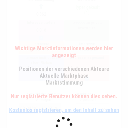
Hyper gekauft
(1)
0.362
Interesse traders
Interesse an privaten
Investoren
0.018
Interesse
Interesse
Wichtige Marktinformationen werden hier
beruflichen
institutionell
angezeigt
Interesse institutionell
Interesse insgesamt
+ beruflichen
Positionen der verschiedenen Akteure
0.059
0.07
Aktuelle Marktphase
Marktstimmung
Auswahl der Zeit zum
Graphische
Nur registrierte Benutzer können dies sehen.
Anzeigen
interpolation
Kostenlos registrieren, um den Inhalt zu sehen