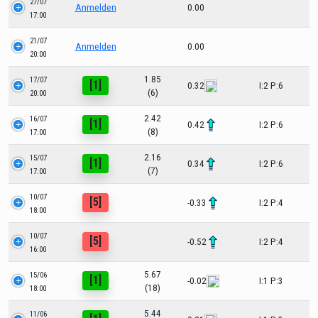
27/07
Anmelden
0.00
17:00
21/07
Anmelden
0.00
20:00
1.85
17/07
[1]
0.32
I:2 P:6
(6)
20:00
2.42
16/07
[1]
0.42
I:2 P:6
(8)
17:00
2.16
15/07
[1]
0.34
I:2 P:6
(7)
17:00
10/07
[5]
-0.33
I:2 P:4
18:00
10/07
[5]
-0.52
I:2 P:4
16:00
5.67
15/06
[1]
-0.02
I:1 P:3
(18)
18:00
5.44
11/06