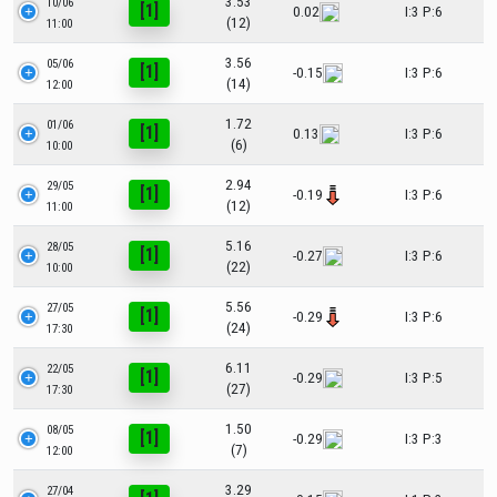
3.53
10/06
[1]
0.02
I:3 P:6
(12)
11:00
3.56
05/06
[1]
-0.15
I:3 P:6
(14)
12:00
1.72
01/06
[1]
0.13
I:3 P:6
(6)
10:00
2.94
29/05
[1]
-0.19
I:3 P:6
(12)
11:00
5.16
28/05
[1]
-0.27
I:3 P:6
(22)
10:00
5.56
27/05
[1]
-0.29
I:3 P:6
(24)
17:30
6.11
22/05
[1]
-0.29
I:3 P:5
(27)
17:30
1.50
08/05
[1]
-0.29
I:3 P:3
(7)
12:00
3.29
27/04