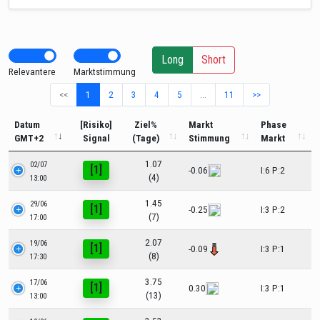
Long
Short
Relevantere
Marktstimmung
<<
1
2
3
4
5
…
11
>>
Datum
[Risiko]
Ziel%
Markt
Phase
GMT+2
Signal
(Tage)
Stimmung
Markt
1.07
02/07
[1]
-0.06
I:6 P:2
(4)
13:00
1.45
29/06
[1]
-0.25
I:3 P:2
(7)
17:00
2.07
19/06
[1]
-0.09
I:3 P:1
(8)
17:30
3.75
17/06
[1]
0.30
I:3 P:1
(13)
13:00