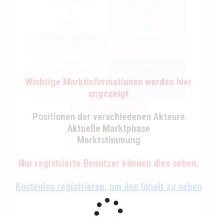
0.023
-0.057
Interesse an privaten
Interesse
Investoren
beruflichen
Interesse
Interesse institutionell
institutionell
+ beruflichen
Wichtige Marktinformationen werden hier
0.029
angezeigt
Interesse insgesamt
Positionen der verschiedenen Akteure
0.093
Aktuelle Marktphase
Marktstimmung
Auswahl der Zeit zum
Graphische
Nur registrierte Benutzer können dies sehen.
Anzeigen
interpolation
Kostenlos registrieren, um den Inhalt zu sehen