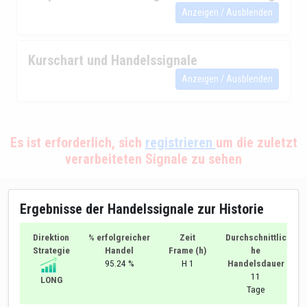
Anzeigen / Ausblenden
Kurschart und Handelssignale
Anzeigen / Ausblenden
Es ist erforderlich, sich
registrieren
um die zuletzt
verarbeiteten Signale zu sehen
Ergebnisse der Handelssignale zur Historie
Direktion
% erfolgreicher
Zeit
Durchschnittlic
Strategie
Handel
Frame (h)
he
95.24 %
H 1
Handelsdauer
11
LONG
Tage