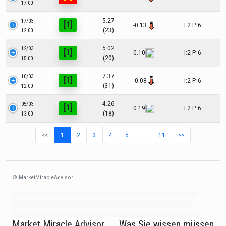
17:00
5.27
17/03
[1]
-0.13
I:2 P:6
(23)
12:00
5.02
12/03
[1]
0.10
I:2 P:6
(20)
15:00
7.37
10/03
[1]
-0.08
I:2 P:6
(31)
12:00
4.26
05/03
[1]
0.19
I:2 P:6
(18)
13:00
<<
1
2
3
4
5
…
11
>>
© MarketMiracleAdvisor
Market1234ff Adola9299 Miadvr37734j kjfrew3888 Mir32jj43ijgfr Olfwerhnj3
87m3knfd 8feuh3kkopl2 njk32iufbnnkf32 8i12ki8i12kjhkj oihunb324oioi23
3298ioh432iu3298 oiho12giu13g321 kjpo32489oihn4o32 oih543hoih543oih
Market Miracle Advisor
Was Sie wissen müssen