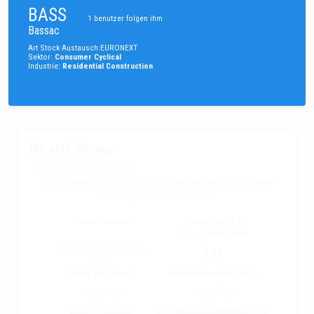
BASS
1
benutzer folgen ihm
Bassac
Art
Stock
Austausch
:
EURONEXT
Sektor
:
Consumer Cyclical
Industrie
:
Residential Construction
Miracle Viewer
07/08/2026 16:30 GMT+2
Es ist erforderlich, sich
registrieren
um die von Miracle Viewer
verarbeiteten Daten zu sehen
Phase Market
Volatilität in %
Tagesmittelwert
Registrierung, um es zu
1.44
sehen
Preis Resistenz
Unterstützender Preis
46.35449
40.72102
Marktstimmung
Interesse traders