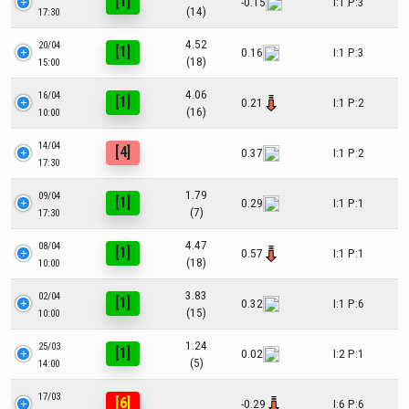
[1]
-0.15
I:1 P:3
(14)
17:30
4.52
20/04
[1]
0.16
I:1 P:3
(18)
15:00
4.06
16/04
[1]
0.21
I:1 P:2
(16)
10:00
14/04
[4]
0.37
I:1 P:2
17:30
1.79
09/04
[1]
0.29
I:1 P:1
(7)
17:30
4.47
08/04
[1]
0.57
I:1 P:1
(18)
10:00
3.83
02/04
[1]
0.32
I:1 P:6
(15)
10:00
1.24
25/03
[1]
0.02
I:2 P:1
(5)
14:00
17/03
[6]
-0.29
I:6 P:6