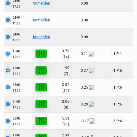
24/07
Anmelden
0.00
17:30
24/07
Anmelden
0.00
11:00
24/07
Anmelden
0.00
10:00
3.79
15/07
[1]
0.11
I:1 P:1
(14)
15:00
1.90
10/07
[1]
0.27
I:1 P:6
(7)
10:00
3.02
03/07
[1]
0.25
I:1 P:6
(11)
15:00
2.06
01/07
[1]
0.29
I:1 P:6
(8)
17:00
5.53
23/06
[1]
-0.17
I:6 P:6
(23)
17:00
2.33
19/06