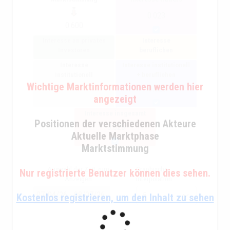
0.023
0.600
Interesse an privaten
Interesse
Investoren
beruflichen
Interesse
Interesse institutionell
institutionell
+ beruflichen
Wichtige Marktinformationen werden hier
-0.025
angezeigt
Interesse insgesamt
Positionen der verschiedenen Akteure
-0.026
Aktuelle Marktphase
Marktstimmung
Auswahl der Zeit zum
Graphische
Nur registrierte Benutzer können dies sehen.
Anzeigen
interpolation
Kostenlos registrieren, um den Inhalt zu sehen