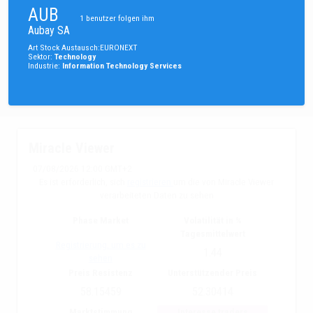
AUB
1
benutzer folgen ihm
Aubay SA
Art
Stock
Austausch
:
EURONEXT
Sektor
:
Technology
Industrie
:
Information Technology Services
Miracle Viewer
07/08/2026 12:00 GMT+2
Es ist erforderlich, sich
registrieren
um die von Miracle Viewer
verarbeiteten Daten zu sehen
Phase Market
Volatilität in %
Tagesmittelwert
Registrierung, um es zu
1.44
sehen
Preis Resistenz
Unterstützender Preis
58.15459
52.30414
Marktstimmung
Interesse traders