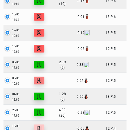
[1]
-0.15
I:3 P:6
(10)
17:00
15/06
[5]
-0.01
I:3 P:6
17:30
12/06
[5]
-0.19
I:3 P:5
10:00
10/06
[5]
-0.05
I:2 P:5
12:00
2.39
08/06
[1]
0.33
I:3 P:5
(9)
17:00
08/06
[4]
0.24
I:2 P:5
10:00
1.28
04/06
[1]
0.20
I:3 P:5
(5)
16:00
4.33
28/05
[1]
-0.28
I:2 P:5
(20)
17:00
15/05
[3]
-0.05
I:2 P:4