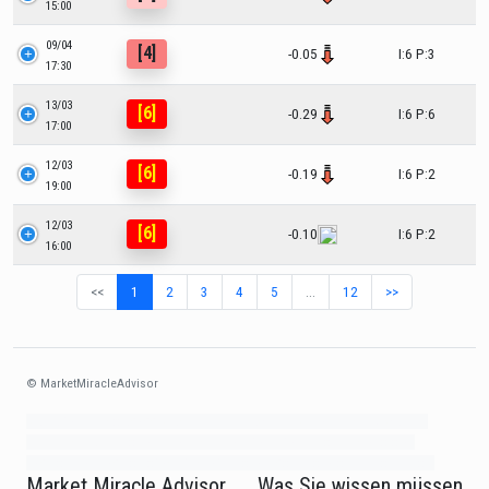
15:00
09/04
[4]
-0.05
I:6 P:3
17:30
13/03
[6]
-0.29
I:6 P:6
17:00
12/03
[6]
-0.19
I:6 P:2
19:00
12/03
[6]
-0.10
I:6 P:2
16:00
<<
1
2
3
4
5
…
12
>>
© MarketMiracleAdvisor
Market1234ff Adola9299 Miadvr37734j kjfrew3888 Mir32jj43ijgfr Olfwerhnj3
87m3knfd 8feuh3kkopl2 njk32iufbnnkf32 8i12ki8i12kjhkj oihunb324oioi23
3298ioh432iu3298 oiho12giu13g321 kjpo32489oihn4o32 oih543hoih543oih
Market Miracle Advisor
Was Sie wissen müssen