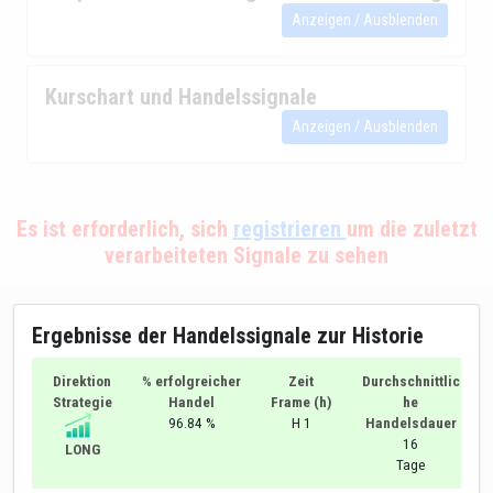
Anzeigen / Ausblenden
Kurschart und Handelssignale
Anzeigen / Ausblenden
Es ist erforderlich, sich
registrieren
um die zuletzt
verarbeiteten Signale zu sehen
Ergebnisse der Handelssignale zur Historie
Direktion
% erfolgreicher
Zeit
Durchschnittlic
Strategie
Handel
Frame (h)
he
96.84 %
H 1
Handelsdauer
16
LONG
Tage