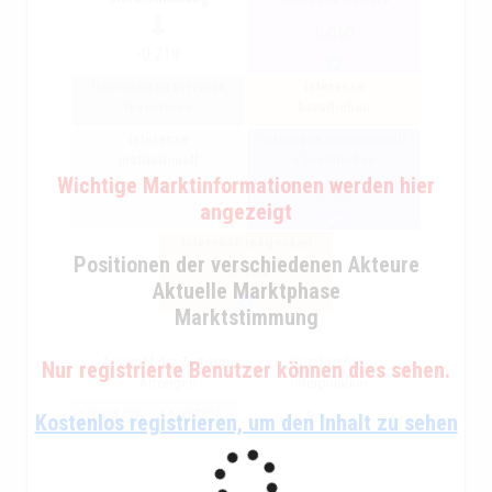
0.010
-0.219
Interesse an privaten
Interesse
Investoren
beruflichen
Interesse
Interesse institutionell
institutionell
+ beruflichen
Wichtige Marktinformationen werden hier
-0.038
angezeigt
Interesse insgesamt
Positionen der verschiedenen Akteure
-0.154
Aktuelle Marktphase
Marktstimmung
Auswahl der Zeit zum
Graphische
Nur registrierte Benutzer können dies sehen.
Anzeigen
interpolation
Kostenlos registrieren, um den Inhalt zu sehen