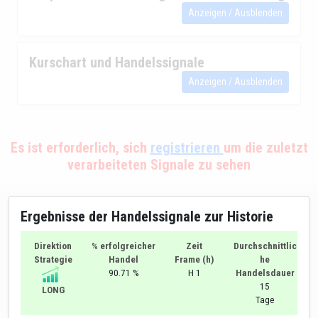
Anzeigen / Ausblenden
Kurschart und Handelssignale
Anzeigen / Ausblenden
Es ist erforderlich, sich
registrieren
um die zuletzt
verarbeiteten Signale zu sehen
Ergebnisse der Handelssignale zur Historie
Direktion
% erfolgreicher
Zeit
Durchschnittlic
Strategie
Handel
Frame (h)
he
90.71 %
H 1
Handelsdauer
15
LONG
Tage