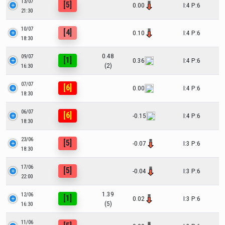
13/07
[5]
0.00
I:4 P:6
21:30
10/07
[4]
0.10
I:4 P:6
18:30
0.48
09/07
[1]
0.36
I:4 P:6
(2)
16:30
07/07
[6]
0.00
I:4 P:6
18:30
06/07
[6]
-0.15
I:4 P:6
18:30
23/06
[5]
-0.07
I:3 P:6
18:30
17/06
[5]
-0.04
I:3 P:6
22:00
1.39
12/06
[1]
0.02
I:3 P:6
(5)
16:30
11/06