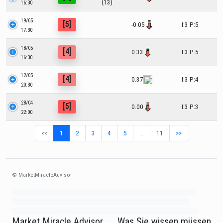
(13)
16:30
19/05
[5]
-0.05
I:3 P:5
17:30
18/05
[4]
0.33
I:3 P:5
16:30
12/05
[4]
0.37
I:3 P:4
20:30
28/04
[5]
0.00
I:3 P:3
22:00
<<
1
2
3
4
5
…
11
>>
© MarketMiracleAdvisor
Market1234ff Adola9299 Miadvr37734j kjfrew3888 Mir32jj43ijgfr Olfwerhnj3
87m3knfd 8feuh3kkopl2 njk32iufbnnkf32 8i12ki8i12kjhkj oihunb324oioi23
3298ioh432iu3298 oiho12giu13g321 kjpo32489oihn4o32 oih543hoih543oih
Market Miracle Advisor
Was Sie wissen müssen