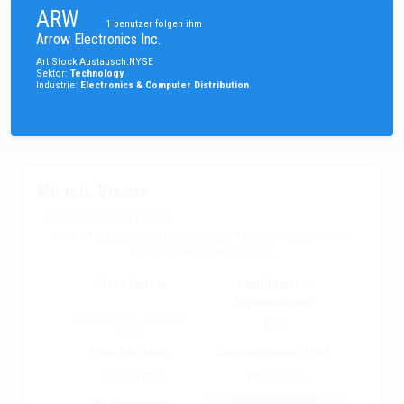
ARW
1
benutzer folgen ihm
Arrow Electronics Inc.
Art
Stock
Austausch
:
NYSE
Sektor
:
Technology
Industrie
:
Electronics & Computer Distribution
Miracle Viewer
07/08/2026 21:00 GMT+2
Es ist erforderlich, sich
registrieren
um die von Miracle Viewer
verarbeiteten Daten zu sehen
Phase Market
Volatilität in %
Tagesmittelwert
Registrierung, um es zu
1.67
sehen
Preis Resistenz
Unterstützender Preis
209.50763
186.85585
Marktstimmung
Interesse traders