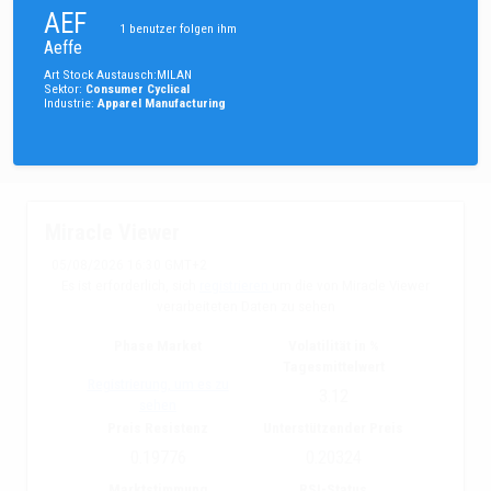
AEF
1
benutzer folgen ihm
Aeffe
Art
Stock
Austausch
:
MILAN
Sektor
:
Consumer Cyclical
Industrie
:
Apparel Manufacturing
Miracle Viewer
05/08/2026 16:30 GMT+2
Es ist erforderlich, sich
registrieren
um die von Miracle Viewer
verarbeiteten Daten zu sehen
Phase Market
Volatilität in %
Tagesmittelwert
Registrierung, um es zu
3.12
sehen
Preis Resistenz
Unterstützender Preis
0.19776
0.20324
Marktstimmung
RSI-Status