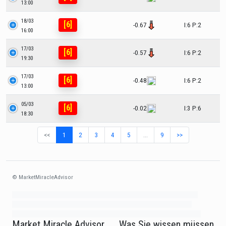
13:00
18/03
[6]
-0.67
I:6 P:2
16:00
17/03
[6]
-0.57
I:6 P:2
19:30
17/03
[6]
-0.48
I:6 P:2
13:00
05/03
[6]
-0.02
I:3 P:6
18:30
<<
1
2
3
4
5
…
9
>>
© MarketMiracleAdvisor
Market1234ff Adola9299 Miadvr37734j kjfrew3888 Mir32jj43ijgfr Olfwerhnj3
87m3knfd 8feuh3kkopl2 njk32iufbnnkf32 8i12ki8i12kjhkj oihunb324oioi23
3298ioh432iu3298 oiho12giu13g321 kjpo32489oihn4o32 oih543hoih543oih
Market Miracle Advisor
Was Sie wissen müssen