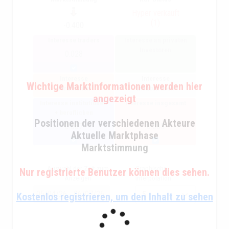
Hyper verkauft
(1)
-0.400
Interesse traders
Interesse an privaten
Investoren
0.028
Interesse
Interesse
Wichtige Marktinformationen werden hier
beruflichen
institutionell
angezeigt
Interesse institutionell
Interesse insgesamt
+ beruflichen
Positionen der verschiedenen Akteure
0.067
0.085
Aktuelle Marktphase
Marktstimmung
Auswahl der Zeit zum
Graphische
Nur registrierte Benutzer können dies sehen.
Anzeigen
interpolation
Kostenlos registrieren, um den Inhalt zu sehen