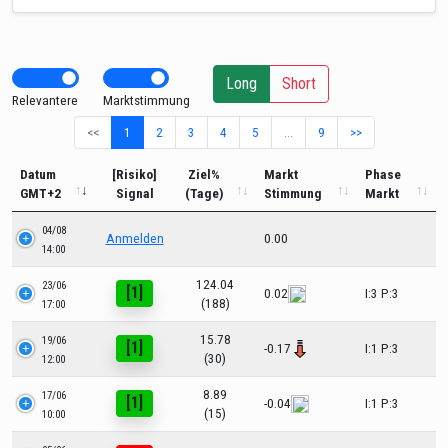
Long
Short
Relevantere
Marktstimmung
<<
1
2
3
4
5
…
9
>>
Datum
[Risiko]
Ziel%
Markt
Phase
GMT+2
Signal
(Tage)
Stimmung
Markt
04/08
Anmelden
0.00
14:00
124.04
23/06
[1]
0.02
I:3 P:3
(188)
17:00
15.78
19/06
[1]
-0.17
I:1 P:3
(30)
12:00
8.89
17/06
[1]
-0.04
I:1 P:3
(15)
10:00