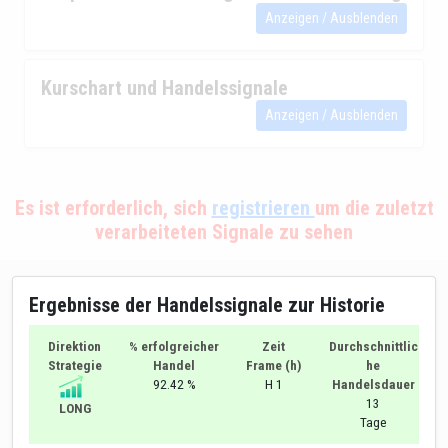
Anzeigen / Ausblenden
Kurschart und Handelssignale
Anzeigen / Ausblenden
Es ist erforderlich, sich
registrieren
um die zuletzt
verarbeiteten Signale zu sehen
Ergebnisse der Handelssignale zur Historie
Direktion
% erfolgreicher
Zeit
Durchschnittlic
Strategie
Handel
Frame (h)
he
92.42 %
H 1
Handelsdauer
13
LONG
Tage