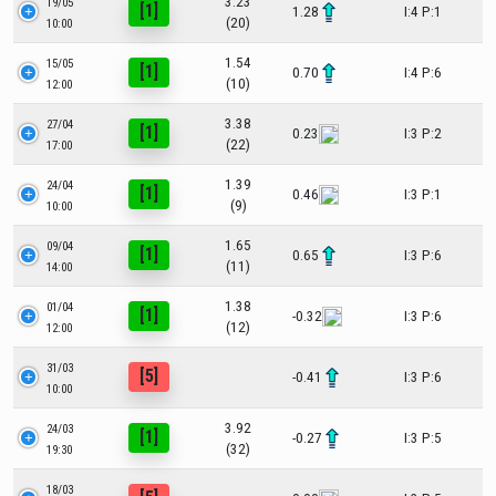
3.23
19/05
[1]
1.28
I:4 P:1
(20)
10:00
1.54
15/05
[1]
0.70
I:4 P:6
(10)
12:00
3.38
27/04
[1]
0.23
I:3 P:2
(22)
17:00
1.39
24/04
[1]
0.46
I:3 P:1
(9)
10:00
1.65
09/04
[1]
0.65
I:3 P:6
(11)
14:00
1.38
01/04
[1]
-0.32
I:3 P:6
(12)
12:00
31/03
[5]
-0.41
I:3 P:6
10:00
3.92
24/03
[1]
-0.27
I:3 P:5
(32)
19:30
18/03