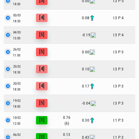
[5]
0.00
I:3 P:5
18:00
05/03
[4]
0.08
I:3 P:4
18:30
04/03
[5]
-0.19
I:3 P:4
15:00
26/02
[5]
0.00
I:3 P:3
11:00
25/02
[4]
0.10
I:3 P:3
18:30
20/02
[4]
0.17
I:3 P:3
18:30
19/02
[5]
-0.04
I:3 P:3
18:00
0.76
10/02
[1]
0.30
I:1 P:3
(6)
12:00
0.13
06/02
[1]
0.43
I:1 P:3