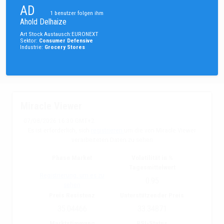
AD
1
benutzer folgen ihm
Ahold Delhaize
Art
Stock
Austausch
:
EURONEXT
Sektor
:
Consumer Defensive
Industrie
:
Grocery Stores
Miracle Viewer
07/08/2026 16:30 GMT+2
Es ist erforderlich, sich
registrieren
um die von Miracle Viewer
verarbeiteten Daten zu sehen
Phase Market
Volatilität in %
Tagesmittelwert
Registrierung, um es zu
0.95
sehen
Preis Resistenz
Unterstützender Preis
35.04466
33.34871
Marktstimmung
RSI-Status