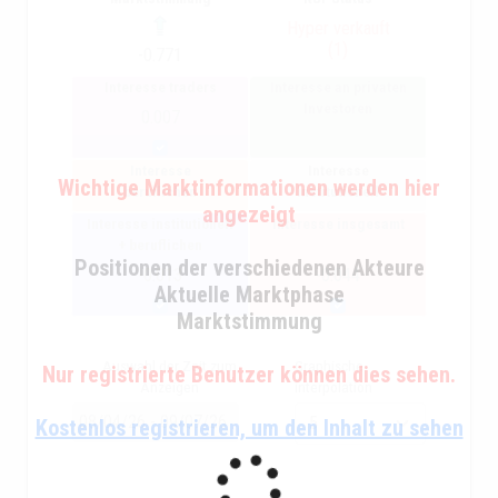
Hyper verkauft
(1)
-0.771
Interesse traders
Interesse an privaten
Investoren
0.007
Interesse
Interesse
Wichtige Marktinformationen werden hier
beruflichen
institutionell
angezeigt
Interesse institutionell
Interesse insgesamt
+ beruflichen
Positionen der verschiedenen Akteure
-0.013
-0.044
Aktuelle Marktphase
Marktstimmung
Auswahl der Zeit zum
Graphische
Nur registrierte Benutzer können dies sehen.
Anzeigen
interpolation
Kostenlos registrieren, um den Inhalt zu sehen