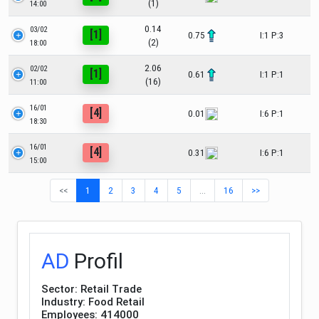
(1)
14:00
0.14
03/02
[1]
0.75
I:1 P:3
(2)
18:00
2.06
02/02
[1]
0.61
I:1 P:1
(16)
11:00
16/01
[4]
0.01
I:6 P:1
18:30
16/01
[4]
0.31
I:6 P:1
15:00
<<
1
2
3
4
5
…
16
>>
AD
Profil
Sector: Retail Trade
Industry: Food Retail
Employees: 414000