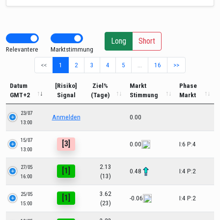
Long
Short
Relevantere
Marktstimmung
<<
1
2
3
4
5
…
16
>>
Datum
[Risiko]
Ziel%
Markt
Phase
GMT+2
Signal
(Tage)
Stimmung
Markt
23/07
Anmelden
0.00
13:00
15/07
[3]
0.00
I:6 P:4
13:00
2.13
27/05
[1]
0.48
I:4 P:2
(13)
16:00
3.62
25/05
[1]
-0.06
I:4 P:2
(23)
15:00