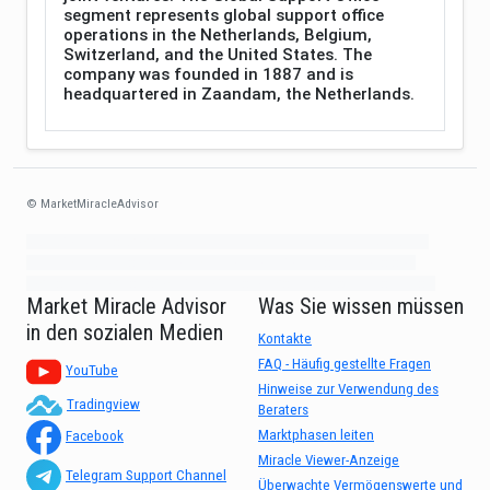
segment represents global support office
operations in the Netherlands, Belgium,
Switzerland, and the United States. The
company was founded in 1887 and is
headquartered in Zaandam, the Netherlands.
© MarketMiracleAdvisor
Market1234ff Adola9299 Miadvr37734j kjfrew3888 Mir32jj43ijgfr Olfwerhnj3
87m3knfd 8feuh3kkopl2 njk32iufbnnkf32 8i12ki8i12kjhkj oihunb324oioi23
3298ioh432iu3298 oiho12giu13g321 kjpo32489oihn4o32 oih543hoih543oih
Market Miracle Advisor
Was Sie wissen müssen
in den sozialen Medien
Kontakte
FAQ - Häufig gestellte Fragen
YouTube
Hinweise zur Verwendung des
Tradingview
Beraters
Marktphasen leiten
Facebook
Miracle Viewer-Anzeige
Telegram Support Channel
Überwachte Vermögenswerte und