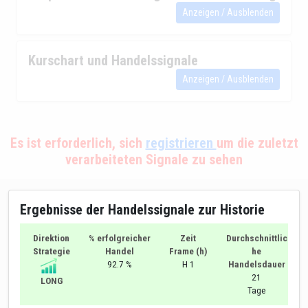
Anzeigen / Ausblenden
Kurschart und Handelssignale
Anzeigen / Ausblenden
Es ist erforderlich, sich
registrieren
um die zuletzt
verarbeiteten Signale zu sehen
Ergebnisse der Handelssignale zur Historie
Direktion
% erfolgreicher
Zeit
Durchschnittlic
Strategie
Handel
Frame (h)
he
92.7 %
H 1
Handelsdauer
21
LONG
Tage