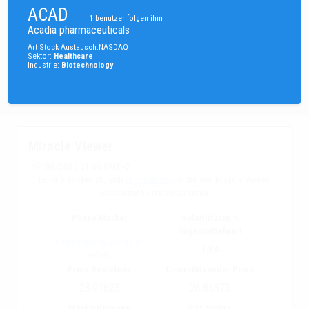
ACAD
1
benutzer folgen ihm
Acadia pharmaceuticals
Art
Stock
Austausch
:
NASDAQ
Sektor
:
Healthcare
Industrie
:
Biotechnology
Miracle Viewer
07/08/2026 21:00 GMT+2
Es ist erforderlich, sich
registrieren
um die von Miracle Viewer
verarbeiteten Daten zu sehen
Phase Market
Volatilität in %
Tagesmittelwert
Registrierung, um es zu
1.84
sehen
Preis Resistenz
Unterstützender Preis
28.91623
26.85875
Marktstimmung
RSI-Status