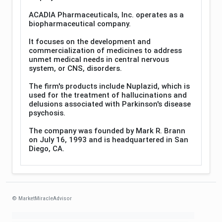
ACADIA Pharmaceuticals, Inc. operates as a
biopharmaceutical company.
It focuses on the development and
commercialization of medicines to address
unmet medical needs in central nervous
system, or CNS, disorders.
The firm's products include Nuplazid, which is
used for the treatment of hallucinations and
delusions associated with Parkinson's disease
psychosis.
The company was founded by Mark R. Brann
on July 16, 1993 and is headquartered in San
Diego, CA.
© MarketMiracleAdvisor
Market1234ff Adola9299 Miadvr37734j kjfrew3888 Mir32jj43ijgfr Olfwerhnj3