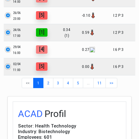
14:00
26/06
[5]
-0.10
I:2 P:3
23:00
0.34
24/06
[1]
0.59
I:2 P:3
(1)
17:00
29/04
[4]
0.27
I:6 P:3
16:00
02/04
[5]
0.00
I:6 P:3
11:00
<<
1
2
3
4
5
…
11
>>
ACAD
Profil
Sector: Health Technology
Industry: Biotechnology
Employees: 601