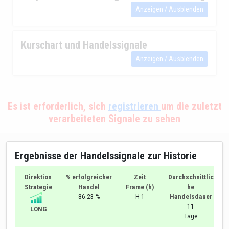
Anzeigen / Ausblenden
Kurschart und Handelssignale
Anzeigen / Ausblenden
Es ist erforderlich, sich
registrieren
um die zuletzt
verarbeiteten Signale zu sehen
Ergebnisse der Handelssignale zur Historie
Direktion
% erfolgreicher
Zeit
Durchschnittlic
Strategie
Handel
Frame (h)
he
86.23 %
H 1
Handelsdauer
11
LONG
Tage