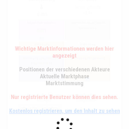
Hyper gekauft
(2.1)
-0.381
Interesse traders
Interesse an privaten
Investoren
0.019
Interesse
Interesse
Wichtige Marktinformationen werden hier
beruflichen
institutionell
angezeigt
Interesse institutionell
Interesse insgesamt
+ beruflichen
Positionen der verschiedenen Akteure
0.041
0.035
Aktuelle Marktphase
Marktstimmung
Auswahl der Zeit zum
Graphische
Nur registrierte Benutzer können dies sehen.
Anzeigen
interpolation
Kostenlos registrieren, um den Inhalt zu sehen