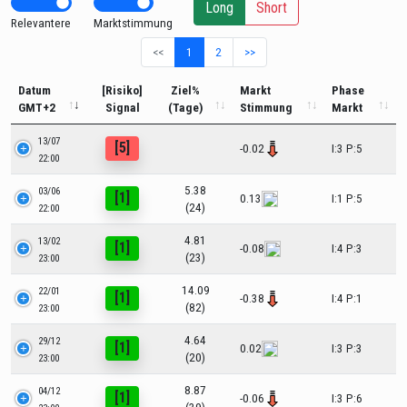
Long
Short
Relevantere
Marktstimmung
<<
1
2
>>
Datum
[Risiko]
Ziel%
Markt
Phase
GMT+2
Signal
(Tage)
Stimmung
Markt
13/07
[5]
-0.02
I:3 P:5
22:00
5.38
03/06
[1]
0.13
I:1 P:5
(24)
22:00
4.81
13/02
[1]
-0.08
I:4 P:3
(23)
23:00
14.09
22/01
[1]
-0.38
I:4 P:1
(82)
23:00
4.64
29/12
[1]
0.02
I:3 P:3
(20)
23:00
8.87
04/12
[1]
-0.06
I:3 P:6