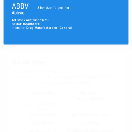
ABBV
3
benutzer folgen ihm
Abbvie
Art
Stock
Austausch
:
NYSE
Sektor
:
Healthcare
Industrie
:
Drug Manufacturers—General
Miracle Viewer
07/08/2026 21:00 GMT+2
Es ist erforderlich, sich
registrieren
um die von Miracle Viewer
verarbeiteten Daten zu sehen
Phase Market
Volatilität in %
Tagesmittelwert
Registrierung, um es zu
1.26
sehen
Preis Resistenz
Unterstützender Preis
271.50165
154.48462
Marktstimmung
Interesse an privaten