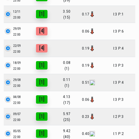
(39)
23:00
3.50
12/11
[1]
0.17
I:3 P:1
(15)
23:00
29/09
[4]
0.06
I:3 P:6
22:00
22/09
[4]
0.19
I:3 P:4
22:00
0.08
18/09
[1]
0.19
I:3 P:3
(1)
22:00
0.11
29/08
[1]
0.51
I:3 P:4
(1)
22:00
4.13
04/08
[1]
0.06
I:3 P:3
(17)
22:00
5.97
09/07
[1]
0.23
I:2 P:3
(25)
22:00
9.42
05/05
[1]
0.40
I:1 P:2
(40)
22:00