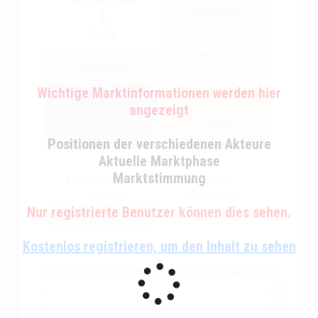
Investoren
0.438
Interesse
Interesse
beruflichen
institutionell
Interesse institutionell
Interesse insgesamt
Wichtige Marktinformationen werden hier
+ beruflichen
angezeigt
-0.034
-0.056
Positionen der verschiedenen Akteure
Aktuelle Marktphase
Marktstimmung
Auswahl der Zeit zum
Graphische
Anzeigen
interpolation
Nur registrierte Benutzer können dies sehen.
Kostenlos registrieren, um den Inhalt zu sehen
Drehen Sie Ihr Smartphone, um eine bessere Grafik zu sehen