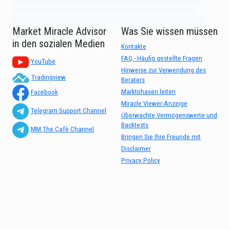
Market1234ff Adola9299 Miadvr37734j kjfrew3888 Mir32jj43ijgfr Olfwerhnj3
87m3knfd 8feuh3kkopl2 njk32iufbnnkf32 8i12ki8i12kjhkj oihunb324oioi23
3298ioh432iu3298 oiho12giu13g321 kjpo32489oihn4o32 oih543hoih543oih
Market Miracle Advisor
Was Sie wissen müssen
in den sozialen Medien
Kontakte
FAQ - Häufig gestellte Fragen
YouTube
Hinweise zur Verwendung des
Tradingview
Beraters
Marktphasen leiten
Facebook
Miracle Viewer-Anzeige
Telegram Support Channel
Überwachte Vermögenswerte und
Backtests
MM The Cafè Channel
Bringen Sie Ihre Freunde mit
Disclaimer
Privacy Policy