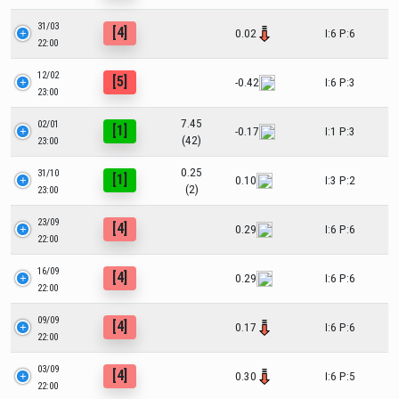
31/03
[4]
0.02
I:6 P:6
22:00
12/02
[5]
-0.42
I:6 P:3
23:00
7.45
02/01
[1]
-0.17
I:1 P:3
(42)
23:00
0.25
31/10
[1]
0.10
I:3 P:2
(2)
23:00
23/09
[4]
0.29
I:6 P:6
22:00
16/09
[4]
0.29
I:6 P:6
22:00
09/09
[4]
0.17
I:6 P:6
22:00
03/09
[4]
0.30
I:6 P:5
22:00