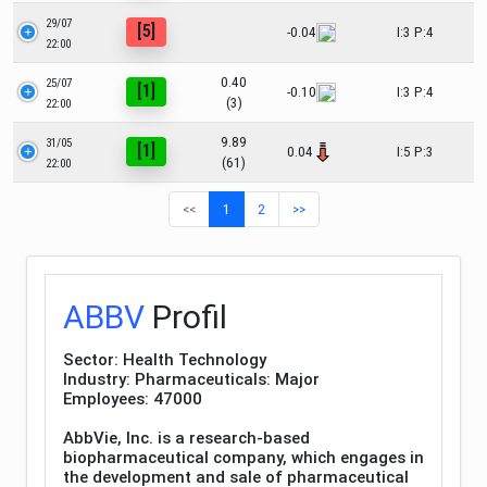
29/07
[5]
-0.04
I:3 P:4
22:00
0.40
25/07
[1]
-0.10
I:3 P:4
(3)
22:00
9.89
31/05
[1]
0.04
I:5 P:3
(61)
22:00
<<
1
2
>>
ABBV
Profil
Sector: Health Technology
Industry: Pharmaceuticals: Major
Employees: 47000
AbbVie, Inc. is a research-based
biopharmaceutical company, which engages in
the development and sale of pharmaceutical