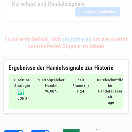
Kurschart und Handelssignale
Anzeigen / Ausblenden
Es ist erforderlich, sich
registrieren
um die zuletzt
verarbeiteten Signale zu sehen
Ergebnisse der Handelssignale zur Historie
Direktion
% erfolgreicher
Zeit
Durchschnittlic
Strategie
Handel
Frame (h)
he
96.08 %
H 24
Handelsdauer
48
LONG
Tage