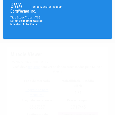
BWA
1
os utilizadores seguem
BorgWarner Inc.
Tipo
Stock
Troca
:
NYSE
Setor
:
Consumer Cyclical
Indústria
:
Auto Parts
Miracle Viewer
22/07/2026 20:30 GMT+2
Você deve
registrar
para ver os dados processados pelo Miracle
Viewer
Fase de mercado
Volatilidade % Média
Diária
Registre-se para
1.81
visualizar
Preço de resistência
Preço de apoio
65.67857
37.17445
Sentimento de
Comerciantes de juros