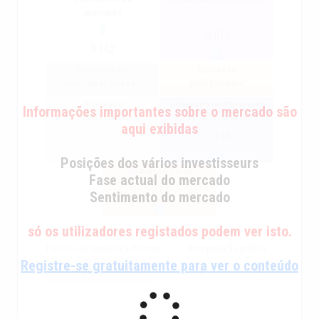
mercado
-0.014
0.162
Interesse de
Interesse
investidor privado
profissionais
Interesse
Interesse institucional
Informações importantes sobre o mercado são
institucional
+ profissionais
aqui exibidas
-0.118
Posições dos vários investisseurs
Interesse geral
Fase actual do mercado
-0.08
Sentimento do mercado
só os utilizadores registados podem ver isto.
Período de escolha a mostrar
Interpolação gráfica
Registre-se gratuitamente para ver o conteúdo