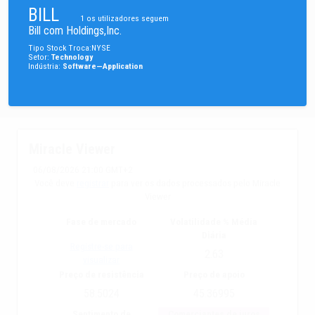
BILL
1
os utilizadores seguem
Bill com Holdings,Inc.
Tipo
Stock
Troca
:
NYSE
Setor
:
Technology
Indústria
:
Software—Application
Miracle Viewer
06/08/2026 21:00 GMT+2
Você deve
registrar
para ver os dados processados pelo Miracle
Viewer
Fase de mercado
Volatilidade % Média
Diária
Registre-se para
2.63
visualizar
Preço de resistência
Preço de apoio
58.5024
45.36995
Sentimento de
Comerciantes de juros