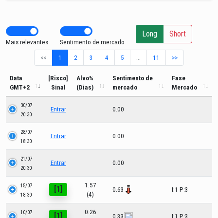
Long
Short
Mais relevantes
Sentimento de mercado
<<
1
2
3
4
5
…
11
>>
Data
[Risco]
Alvo%
Sentimento de
Fase
GMT+2
Sinal
(Dias)
mercado
Mercado
30/07
Entrar
0.00
20:30
28/07
Entrar
0.00
18:30
21/07
Entrar
0.00
20:30
1.57
15/07
[1]
0.63
I:1 P:3
(4)
18:30
0.26
10/07
[1]
0.33
I:1 P:3