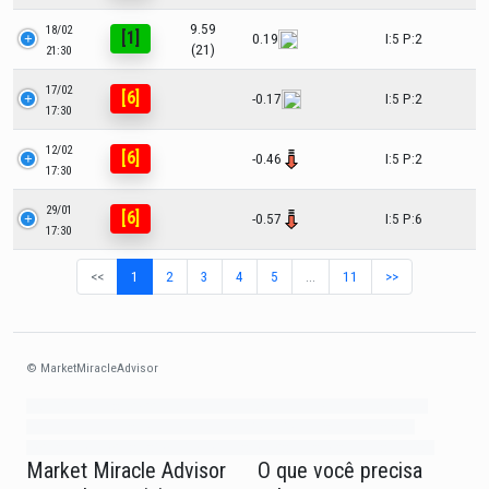
9.59
18/02
[1]
0.19
I:5 P:2
(21)
21:30
17/02
[6]
-0.17
I:5 P:2
17:30
12/02
[6]
-0.46
I:5 P:2
17:30
29/01
[6]
-0.57
I:5 P:6
17:30
<<
1
2
3
4
5
…
11
>>
© MarketMiracleAdvisor
Market1234ff Adola9299 Miadvr37734j kjfrew3888 Mir32jj43ijgfr Olfwerhnj3
87m3knfd 8feuh3kkopl2 njk32iufbnnkf32 8i12ki8i12kjhkj oihunb324oioi23
3298ioh432iu3298 oiho12giu13g321 kjpo32489oihn4o32 oih543hoih543oih
Market Miracle Advisor
O que você precisa