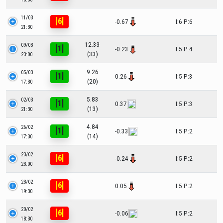
11/03
[6]
-0.67
I:6 P:6
21:30
12.33
09/03
[1]
-0.23
I:5 P:4
(33)
23:00
9.26
05/03
[1]
0.26
I:5 P:3
(20)
17:30
5.83
02/03
[1]
0.37
I:5 P:3
(13)
21:30
4.84
26/02
[1]
-0.33
I:5 P:2
(14)
17:30
23/02
[6]
-0.24
I:5 P:2
23:00
23/02
[6]
0.05
I:5 P:2
19:30
20/02
[6]
-0.06
I:5 P:2
18:30