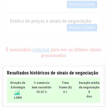
Mostrar / Esconder
Gráfico de preços e sinais de negociação
Mostrar / Esconder
É necessário
registrar
para ver os últimos sinais
processados
Resultados históricos de sinais de negociação
Direção de
% comércio
Time
Duração média
Estratégia
bem sucedido
frame (h)
da negociação
95.45 %
H 1
8
dias
LONG