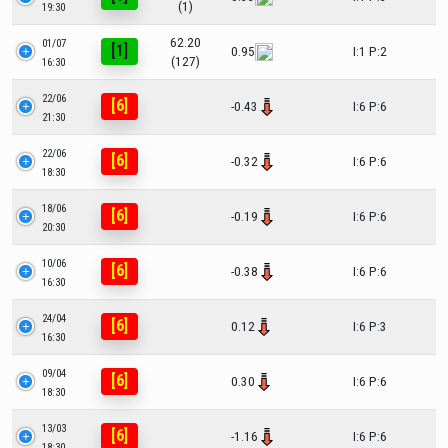
(1)
19:30
62.20
01/07
[1]
0.95
I:1 P:2
(127)
16:30
22/06
[6]
-0.43
I:6 P:6
21:30
22/06
[6]
-0.32
I:6 P:6
18:30
18/06
[6]
-0.19
I:6 P:6
20:30
10/06
[6]
-0.38
I:6 P:6
16:30
24/04
[6]
0.12
I:6 P:3
16:30
09/04
[6]
0.30
I:6 P:6
18:30
13/03
[6]
-1.16
I:6 P:6
18:30