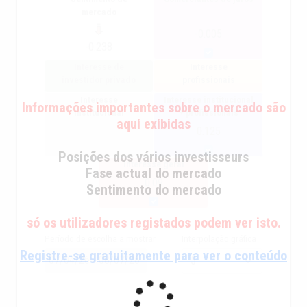
mercado
-0.005
-0.238
Interesse de
Interesse
investidor privado
profissionais
Interesse
Interesse institucional
Informações importantes sobre o mercado são
institucional
+ profissionais
aqui exibidas
0.125
Posições dos vários investisseurs
Interesse geral
Fase actual do mercado
0.09
Sentimento do mercado
só os utilizadores registados podem ver isto.
Período de escolha a mostrar
Interpolação gráfica
Registre-se gratuitamente para ver o conteúdo