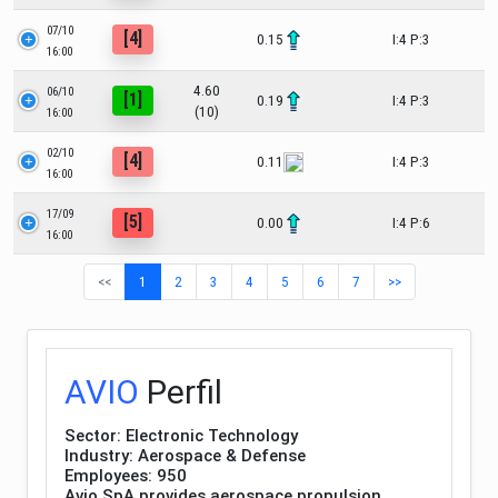
07/10
[4]
0.15
I:4 P:3
16:00
4.60
06/10
[1]
0.19
I:4 P:3
(10)
16:00
02/10
[4]
0.11
I:4 P:3
16:00
17/09
[5]
0.00
I:4 P:6
16:00
<<
1
2
3
4
5
6
7
>>
AVIO
Perfil
Sector: Electronic Technology
Industry: Aerospace & Defense
Employees: 950
Avio SpA provides aerospace propulsion