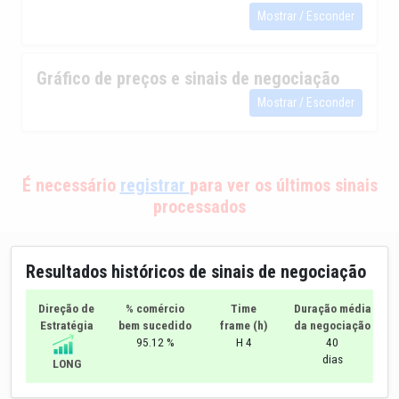
Mostrar / Esconder
Gráfico de preços e sinais de negociação
Mostrar / Esconder
É necessário
registrar
para ver os últimos sinais
processados
Resultados históricos de sinais de negociação
Direção de
% comércio
Time
Duração média
Estratégia
bem sucedido
frame (h)
da negociação
95.12 %
H 4
40
dias
LONG