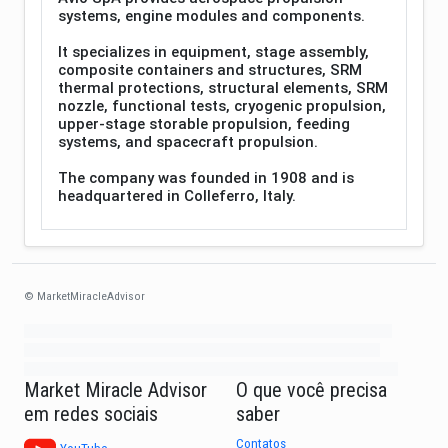
systems, engine modules and components.
It specializes in equipment, stage assembly,
composite containers and structures, SRM
thermal protections, structural elements, SRM
nozzle, functional tests, cryogenic propulsion,
upper-stage storable propulsion, feeding
systems, and spacecraft propulsion.
The company was founded in 1908 and is
headquartered in Colleferro, Italy.
© MarketMiracleAdvisor
Market1234ff Adola9299 Miadvr37734j kjfrew3888 Mir32jj43ijgfr Olfwerhnj3
87m3knfd 8feuh3kkopl2 njk32iufbnnkf32 8i12ki8i12kjhkj oihunb324oioi23
3298ioh432iu3298 oiho12giu13g321 kjpo32489oihn4o32 oih543hoih543oih
Market Miracle Advisor
O que você precisa
em redes sociais
saber
Contatos