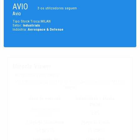
AVIO
3
os utilizadores seguem
Avio
Tipo
Stock
Troca
:
MILAN
Setor
:
Industrials
Indústria
:
Aerospace & Defense
Miracle Viewer
06/08/2026 12:00 GMT+2
Você deve
registrar
para ver os dados processados pelo Miracle
Viewer
Fase de mercado
Volatilidade % Média
Diária
Registre-se para
2.85
visualizar
Preço de resistência
Preço de apoio
34.88275
25.2589
Sentimento de
Status RSI