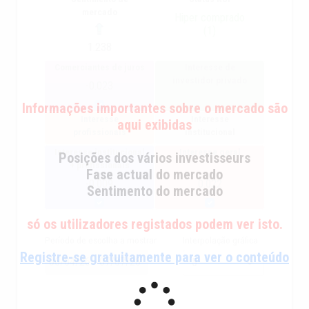
mercado
Hiper comprado
(1)
1.238
Comerciantes de juros
Interesse de
investidor privado
-0.023
Informações importantes sobre o mercado são
Interesse
Interesse
aqui exibidas
profissionais
institucional
Interesse institucional
Interesse geral
Posições dos vários investisseurs
+ profissionais
Fase actual do mercado
-0.009
0.022
Sentimento do mercado
só os utilizadores registados podem ver isto.
Período de escolha a mostrar
Interpolação gráfica
Registre-se gratuitamente para ver o conteúdo