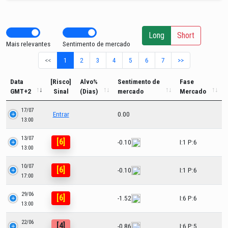
Long
Short
Mais relevantes
Sentimento de mercado
<<
1
2
3
4
5
6
7
>>
Data
[Risco]
Alvo%
Sentimento de
Fase
GMT+2
Sinal
(Dias)
mercado
Mercado
17/07
Entrar
0.00
13:00
13/07
[6]
-0.10
I:1 P:6
13:00
10/07
[6]
-0.10
I:1 P:6
17:00
29/06
[6]
-1.52
I:6 P:6
13:00
22/06
[4]
-0.86
I:6 P:5