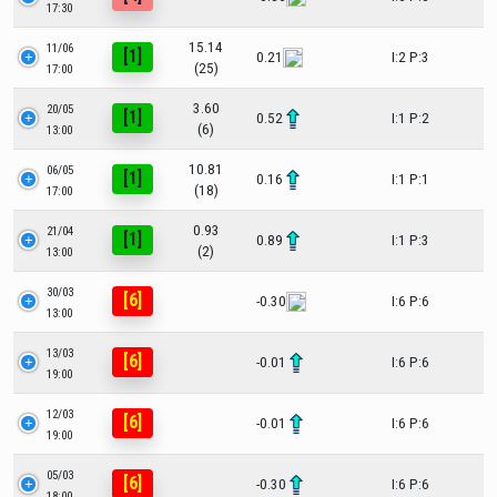
17:30
15.14
11/06
[1]
0.21
I:2 P:3
(25)
17:00
3.60
20/05
[1]
0.52
I:1 P:2
(6)
13:00
10.81
06/05
[1]
0.16
I:1 P:1
(18)
17:00
0.93
21/04
[1]
0.89
I:1 P:3
(2)
13:00
30/03
[6]
-0.30
I:6 P:6
13:00
13/03
[6]
-0.01
I:6 P:6
19:00
12/03
[6]
-0.01
I:6 P:6
19:00
05/03
[6]
-0.30
I:6 P:6
18:00