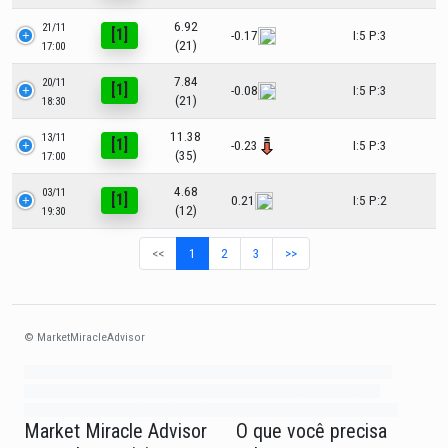
6.92
21/11
[1]
-0.17
I:5 P:3
(21)
17:00
7.84
20/11
[1]
-0.08
I:5 P:3
(21)
18:30
11.38
13/11
[1]
-0.23
I:5 P:3
(35)
17:00
4.68
03/11
[1]
0.21
I:5 P:2
(12)
19:30
<<
1
2
3
>>
© MarketMiracleAdvisor
Market1234ff Adola9299 Miadvr37734j kjfrew3888 Mir32jj43ijgfr Olfwerhnj3
87m3knfd 8feuh3kkopl2 njk32iufbnnkf32 8i12ki8i12kjhkj oihunb324oioi23
3298ioh432iu3298 oiho12giu13g321 kjpo32489oihn4o32 oih543hoih543oih
Market Miracle Advisor
O que você precisa