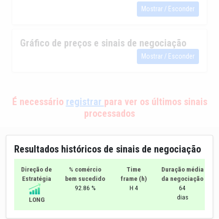
Mostrar / Esconder
Gráfico de preços e sinais de negociação
Mostrar / Esconder
É necessário
registrar
para ver os últimos sinais
processados
Resultados históricos de sinais de negociação
Direção de
% comércio
Time
Duração média
Estratégia
bem sucedido
frame (h)
da negociação
92.86 %
H 4
64
dias
LONG