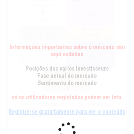
mercado
-0.003
-0.095
Interesse de
Interesse
investidor privado
profissionais
Interesse
Interesse institucional
Informações importantes sobre o mercado são
institucional
+ profissionais
aqui exibidas
0.000
Posições dos vários investisseurs
Interesse geral
Fase actual do mercado
-0.003
Sentimento do mercado
só os utilizadores registados podem ver isto.
Período de escolha a mostrar
Interpolação gráfica
Registre-se gratuitamente para ver o conteúdo