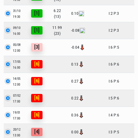
6.22
31/10
[1]
0.10
I:2 P:3
(13)
19:30
11.99
09/10
[1]
-0.08
I:2 P:3
(23)
16:00
05/08
[3]
-0.04
I:6 P:5
12:00
17/05
[6]
0.13
I:6 P:6
16:00
14/05
[6]
0.27
I:6 P:6
12:00
07/02
[6]
0.22
I:5 P:6
17:00
19/01
[6]
0.36
I:4 P:6
17:00
20/12
[4]
0.00
I:3 P:5
13:00