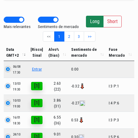
Long
Short
Mais relevantes
Sentimento de mercado
<<
1
2
3
>>
Data
[Risco]
Alvo%
Sentimento de
Fase
GMT+2
Sinal
(Dias)
mercado
Mercado
06/08
Entrar
0.00
17:30
2.63
13/03
[1]
-0.32
I:3 P:1
(22)
19:30
3.86
10/03
[1]
-0.27
I:4 P:6
(31)
19:00
6.55
16/01
[1]
0.53
I:3 P:3
(36)
18:30
9.01
24/10
[1]
0.30
I:5 P:6