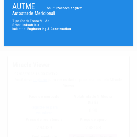
AUTME
1
os utilizadores seguem
Autostrade Meridionali
Tipo
Stock
Troca
:
MILAN
Setor
:
Industrials
Indústria
:
Engineering & Construction
Miracle Viewer
07/08/2026 16:00 GMT+2
Você deve
registrar
para ver os dados processados pelo Miracle
Viewer
Fase de mercado
Volatilidade % Média
Diária
Registre-se para
0.90
visualizar
Preço de resistência
Preço de apoio
2.94039
2.48158
Sentimento de
Comerciantes de juros