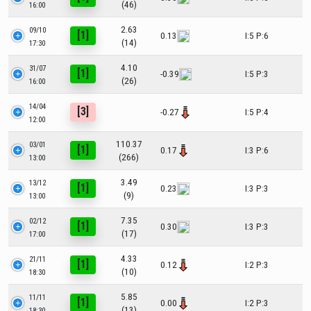
(46)
16:00
2.63
09/10
[1]
0.13
I:5 P:6
(14)
17:30
4.10
31/07
[1]
-0.39
I:5 P:3
(26)
16:00
14/04
[3]
-0.27
I:5 P:4
12:00
110.37
03/01
[1]
0.17
I:3 P:6
(266)
13:00
3.49
13/12
[1]
0.23
I:3 P:3
(9)
13:00
7.35
02/12
[1]
0.30
I:3 P:3
(17)
17:00
4.33
21/11
[1]
0.12
I:2 P:3
(10)
18:30
5.85
11/11
[1]
0.00
I:2 P:3
(13)
18:30