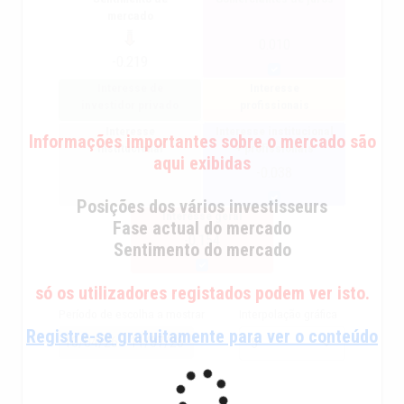
mercado
0.010
-0.219
Interesse de
Interesse
investidor privado
profissionais
Interesse
Interesse institucional
Informações importantes sobre o mercado são
institucional
+ profissionais
aqui exibidas
-0.038
Posições dos vários investisseurs
Interesse geral
Fase actual do mercado
-0.154
Sentimento do mercado
só os utilizadores registados podem ver isto.
Período de escolha a mostrar
Interpolação gráfica
Registre-se gratuitamente para ver o conteúdo