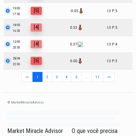
19/05
[5]
-0.05
I:3 P:5
17:30
18/05
[4]
0.33
I:3 P:5
16:30
12/05
[4]
0.37
I:3 P:4
20:30
28/04
[5]
0.00
I:3 P:3
22:00
<<
1
2
3
4
5
…
11
>>
© MarketMiracleAdvisor
Market1234ff Adola9299 Miadvr37734j kjfrew3888 Mir32jj43ijgfr Olfwerhnj3
87m3knfd 8feuh3kkopl2 njk32iufbnnkf32 8i12ki8i12kjhkj oihunb324oioi23
3298ioh432iu3298 oiho12giu13g321 kjpo32489oihn4o32 oih543hoih543oih
Market Miracle Advisor
O que você precisa