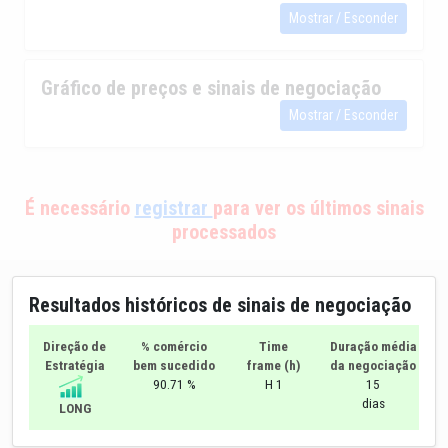
Mostrar / Esconder
Gráfico de preços e sinais de negociação
Mostrar / Esconder
É necessário
registrar
para ver os últimos sinais
processados
Resultados históricos de sinais de negociação
Direção de
% comércio
Time
Duração média
Estratégia
bem sucedido
frame (h)
da negociação
90.71 %
H 1
15
dias
LONG