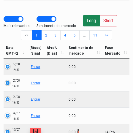
Long
Short
Mais relevantes
Sentimento de mercado
<<
1
2
3
4
5
…
11
>>
Data
[Risco]
Alvo%
Sentimento de
Fase
GMT+2
Sinal
(Dias)
mercado
Mercado
07/08
Entrar
0.00
19:30
07/08
Entrar
0.00
16:30
04/08
Entrar
0.00
16:30
24/07
Entrar
0.00
18:30
13/07
[5]
0.00
I:4 P:6