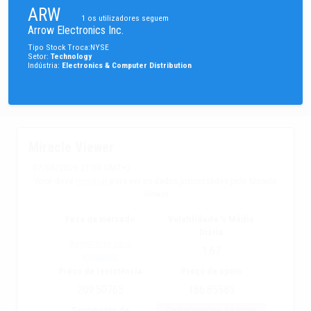
ARW
1
os utilizadores seguem
Arrow Electronics Inc.
Tipo
Stock
Troca
:
NYSE
Setor
:
Technology
Indústria
:
Electronics & Computer Distribution
Miracle Viewer
07/08/2026 21:00 GMT+2
Você deve
registrar
para ver os dados processados pelo Miracle
Viewer
Fase de mercado
Volatilidade % Média
Diária
Registre-se para
1.67
visualizar
Preço de resistência
Preço de apoio
209.50763
186.85585
Sentimento de
Comerciantes de juros