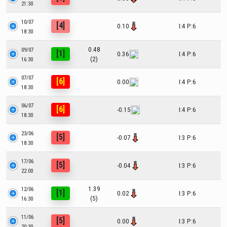
21:30
10/07
[4]
0.10
I:4 P:6
18:30
0.48
09/07
[1]
0.36
I:4 P:6
(2)
16:30
07/07
[6]
0.00
I:4 P:6
18:30
06/07
[6]
-0.15
I:4 P:6
18:30
23/06
[5]
-0.07
I:3 P:6
18:30
17/06
[5]
-0.04
I:3 P:6
22:00
1.39
12/06
[1]
0.02
I:3 P:6
(5)
16:30
11/06
[5]
0.00
I:3 P:6
20:30