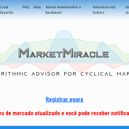
Lista
FAQ
Guia
Ativos monitorados e
Interesse nos
An
favorita
backtests
tickers
i
Registrar agora
es de mercado atualizado e você pode receber notifica