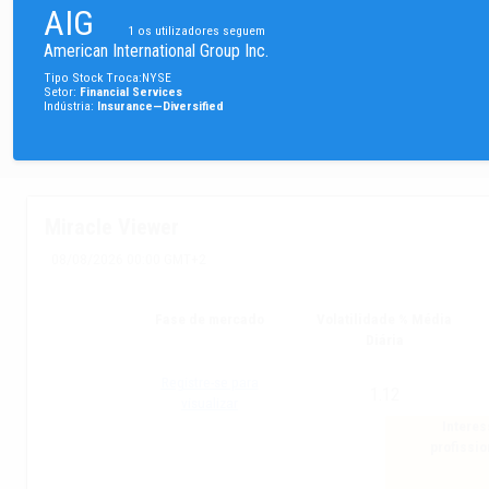
AIG
1
os utilizadores seguem
American International Group Inc.
Tipo
Stock
Troca
:
NYSE
Setor
:
Financial Services
Indústria
:
Insurance—Diversified
Miracle Viewer
08/08/2026 00:00 GMT+2
Fase de mercado
Volatilidade % Média
Diária
Registre-se para
1.12
visualizar
Interes
profissio