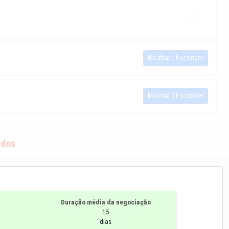
Mostrar / Esconder
Mostrar / Esconder
ados
Duração média da negociação
15
dias