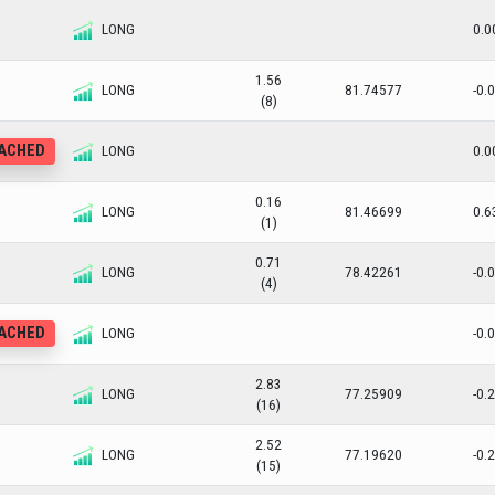
LONG
0.0
1.56
LONG
81.74577
-0.
(8)
EACHED
LONG
0.0
0.16
LONG
81.46699
0.6
(1)
0.71
LONG
78.42261
-0.
(4)
EACHED
LONG
-0.
2.83
LONG
77.25909
-0.
(16)
2.52
LONG
77.19620
-0.
(15)