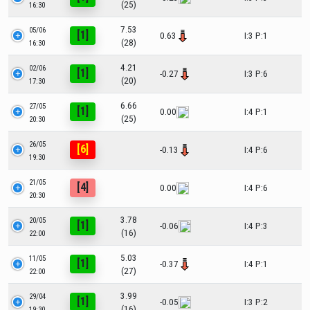
(25)
16:30
7.53
05/06
[1]
0.63
I:3 P:1
(28)
16:30
4.21
02/06
[1]
-0.27
I:3 P:6
(20)
17:30
6.66
27/05
[1]
0.00
I:4 P:1
(25)
20:30
26/05
[6]
-0.13
I:4 P:6
19:30
21/05
[4]
0.00
I:4 P:6
20:30
3.78
20/05
[1]
-0.06
I:4 P:3
(16)
22:00
5.03
11/05
[1]
-0.37
I:4 P:1
(27)
22:00
3.99
29/04
[1]
-0.05
I:3 P:2
(16)
19:30