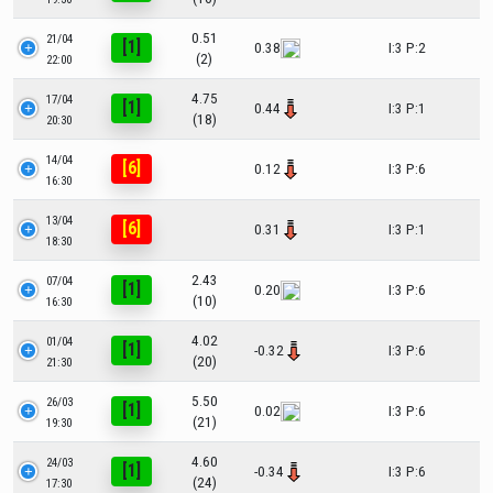
0.51
21/04
[1]
0.38
I:3 P:2
(2)
22:00
4.75
17/04
[1]
0.44
I:3 P:1
(18)
20:30
14/04
[6]
0.12
I:3 P:6
16:30
13/04
[6]
0.31
I:3 P:1
18:30
2.43
07/04
[1]
0.20
I:3 P:6
(10)
16:30
4.02
01/04
[1]
-0.32
I:3 P:6
(20)
21:30
5.50
26/03
[1]
0.02
I:3 P:6
(21)
19:30
4.60
24/03
[1]
-0.34
I:3 P:6
(24)
17:30