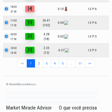
18/03
[4]
0.10
I:3 P:6
21:30
26.41
17/03
[1]
0.04
I:3 P:6
(102)
17:30
4.28
02/03
[1]
0.02
I:3 P:5
(18)
17:30
2.25
23/02
[1]
-0.27
I:2 P:3
(12)
18:30
<<
1
2
3
4
5
…
11
>>
© MarketMiracleAdvisor
Market1234ff Adola9299 Miadvr37734j kjfrew3888 Mir32jj43ijgfr Olfwerhnj3
87m3knfd 8feuh3kkopl2 njk32iufbnnkf32 8i12ki8i12kjhkj oihunb324oioi23
3298ioh432iu3298 oiho12giu13g321 kjpo32489oihn4o32 oih543hoih543oih
Market Miracle Advisor
O que você precisa