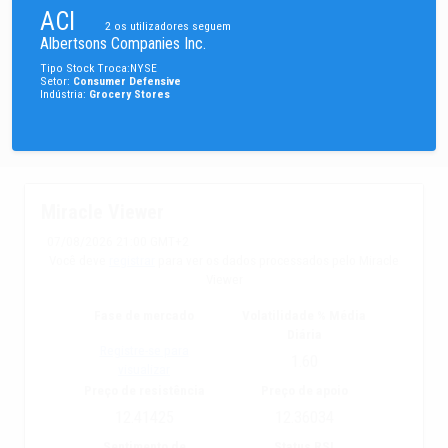
ACI
2
os utilizadores seguem
Albertsons Companies Inc.
Tipo
Stock
Troca
:
NYSE
Setor
:
Consumer Defensive
Indústria
:
Grocery Stores
Miracle Viewer
07/08/2026 21:00 GMT+2
Você deve
registrar
para ver os dados processados pelo Miracle
Viewer
Fase de mercado
Volatilidade % Média
Diária
Registre-se para
1.60
visualizar
Preço de resistência
Preço de apoio
12.41425
12.36034
Sentimento de
Status RSI