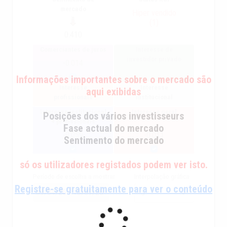
mercado
Hiper vendido
(1)
0.410
Comerciantes de juros
Interesse de
investidor privado
-0.014
Informações importantes sobre o mercado são
Interesse
Interesse
aqui exibidas
profissionais
institucional
Interesse institucional
Interesse geral
Posições dos vários investisseurs
+ profissionais
Fase actual do mercado
-0.059
-0.011
Sentimento do mercado
só os utilizadores registados podem ver isto.
Período de escolha a mostrar
Interpolação gráfica
Registre-se gratuitamente para ver o conteúdo