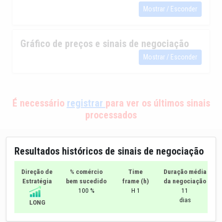
Mostrar / Esconder
Gráfico de preços e sinais de negociação
Mostrar / Esconder
É necessário
registrar
para ver os últimos sinais
processados
Resultados históricos de sinais de negociação
Direção de
% comércio
Time
Duração média
Estratégia
bem sucedido
frame (h)
da negociação
100 %
H 1
11
dias
LONG