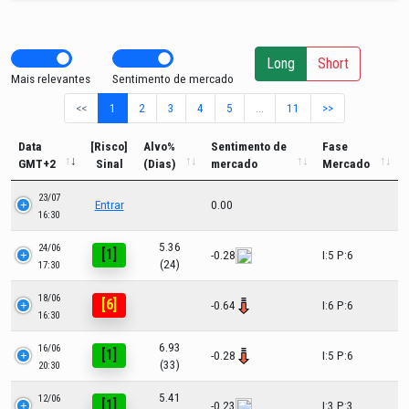
Long
Short
Mais relevantes
Sentimento de mercado
<<
1
2
3
4
5
…
11
>>
Data
[Risco]
Alvo%
Sentimento de
Fase
GMT+2
Sinal
(Dias)
mercado
Mercado
23/07
Entrar
0.00
16:30
5.36
24/06
[1]
-0.28
I:5 P:6
(24)
17:30
18/06
[6]
-0.64
I:6 P:6
16:30
6.93
16/06
[1]
-0.28
I:5 P:6
(33)
20:30
5.41
12/06
[1]
-0.23
I:3 P:3