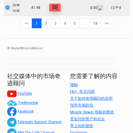
22/04
[5]
41.98
0.00
I:3 P:4
14:00
<<
1
2
3
4
5
…
18
>>
© MarketMiracleAdvisor
Market1234ff Adola9299 Miadvr37734j kjfrew3888 Mir32jj43ijgfr Olfwerhnj3
87m3knfd 8feuh3kkopl2 njk32iufbnnkf32 8i12ki8i12kjhkj oihunb324oioi23
3298ioh432iu3298 oiho12giu13g321 kjpo32489oihn4o32 oih543hoih543oih
社交媒体中的市场奇
您需要了解的内容
迹顾问
接触
FAQ - 常见问题
YouTube
关于如何使用顾问的说明
Tradingview
指导市场阶段
Facebook
Miracle Viewer 指标的图表
受监控的资产和后台
Telegram Support Channel
带上你的朋友
Disclaimer
MM The Cafè Channel