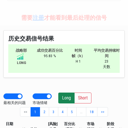
需要
注册
才能看到最后处理的信号
历史交易信号结果
战略部
成功交易百分比
时间
平均交易持续时
95.83 %
帧（h）
间
H 1
23
LONG
天数
Long
Short
最相关的问题
市场情绪
<<
1
2
3
4
5
…
18
>>
日期
[风险]
百分比
市场
阶段