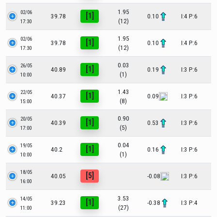
1.95
02/06
[1]
39.78
0.10
I:4 P:6
(12)
17:30
1.95
02/06
[1]
39.78
0.10
I:4 P:6
(12)
17:30
0.03
26/05
[1]
40.89
0.19
I:3 P:6
(1)
10:00
1.43
22/05
[1]
40.37
0.09
I:3 P:6
(8)
15:00
0.90
20/05
[1]
40.39
0.53
I:3 P:6
(5)
17:00
0.04
19/05
[1]
40.2
0.16
I:3 P:6
(1)
10:00
18/05
[5]
40.05
-0.08
I:3 P:6
16:00
3.53
14/05
[1]
39.23
-0.38
I:3 P:4
(27)
11:00