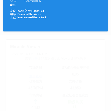
1
用户跟随它
Axa
家伙
Stock
交换
:
EURONEXT
扇形
:
Financial Services
工业
:
Insurance—Diversified
Miracle Viewer
22/07/2026 16:30 GMT+2
需要
注册
才能看到Miracle Viewer处理的数据
市场阶段
波动性%每日平均值
0.85
注册查看
价格阻力
支持价格
45.78794
43.859
市场情绪
企业社会责任状况
超级购买
(1)
0.143