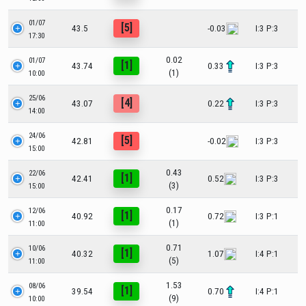
01/07
[5]
43.5
-0.03
I:3 P:3
17:30
0.02
01/07
[1]
43.74
0.33
I:3 P:3
(1)
10:00
25/06
[4]
43.07
0.22
I:3 P:3
14:00
24/06
[5]
42.81
-0.02
I:3 P:3
15:00
0.43
22/06
[1]
42.41
0.52
I:3 P:3
(3)
15:00
0.17
12/06
[1]
40.92
0.72
I:3 P:1
(1)
11:00
0.71
10/06
[1]
40.32
1.07
I:4 P:1
(5)
11:00
1.53
08/06
[1]
39.54
0.70
I:4 P:1
(9)
10:00