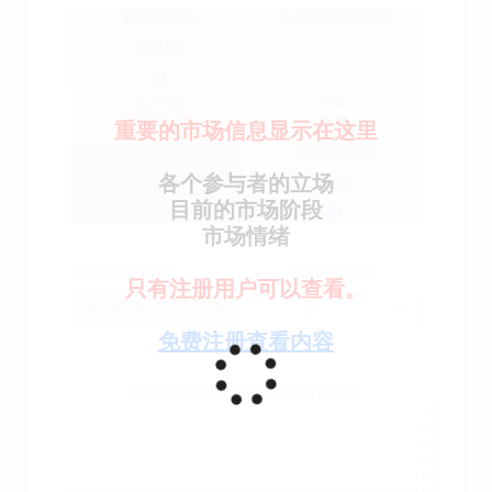
利息交易商
私人投资者的利益
-0.018
二.利息
利益
专业人员
机构
重要的市场信息显示在这里
机构和专业利益
二.总体兴趣
各个参与者的立场
0.040
0.024
目前的市场阶段
市场情绪
要显示的选择期
图形插值方法
只有注册用户可以查看。
免费注册查看内容
旋转您的智能手机以查看更好的图表