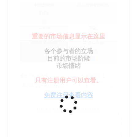
利息交易商
私人投资者的利益
0.016
二.利息
利益
专业人员
机构
重要的市场信息显示在这里
机构和专业利益
二.总体兴趣
各个参与者的立场
0.054
0.05
目前的市场阶段
市场情绪
要显示的选择期
图形插值方法
只有注册用户可以查看。
免费注册查看内容
旋转您的智能手机以查看更好的图表