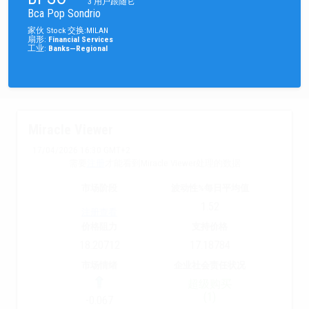
3
用户跟随它
Bca Pop Sondrio
家伙
Stock
交换
:
MILAN
扇形
:
Financial Services
工业
:
Banks—Regional
Miracle Viewer
17/04/2026 16:30 GMT+2
需要
注册
才能看到Miracle Viewer处理的数据
市场阶段
波动性%每日平均值
1.52
注册查看
价格阻力
支持价格
18.20712
17.18784
市场情绪
企业社会责任状况
超级购买
(1)
-0.067