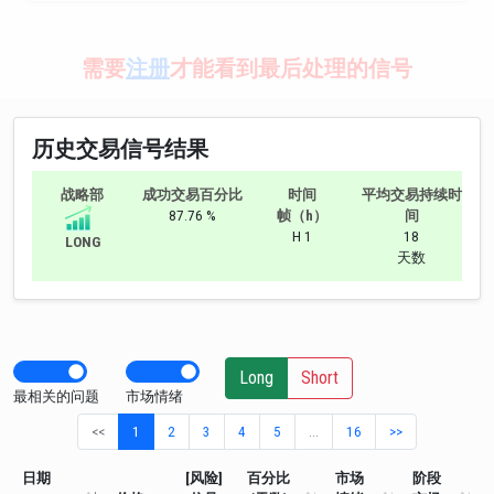
需要
注册
才能看到最后处理的信号
历史交易信号结果
战略部
成功交易百分比
时间
平均交易持续时
87.76 %
帧（h）
间
H 1
18
LONG
天数
Long
Short
最相关的问题
市场情绪
<<
1
2
3
4
5
…
16
>>
日期
[风险]
百分比
市场
阶段