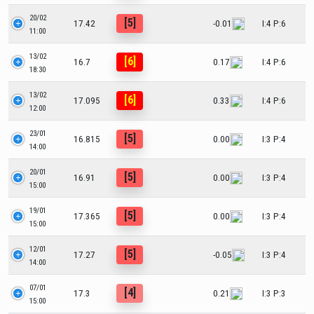
20/02
[5]
17.42
-0.01
I:4 P:6
11:00
13/02
[6]
16.7
0.17
I:4 P:6
18:30
13/02
[6]
17.095
0.33
I:4 P:6
12:00
23/01
[5]
16.815
0.00
I:3 P:4
14:00
20/01
[5]
16.91
0.00
I:3 P:4
15:00
19/01
[5]
17.365
0.00
I:3 P:4
15:00
12/01
[5]
17.27
-0.05
I:3 P:4
14:00
07/01
[4]
17.3
0.21
I:3 P:3
15:00