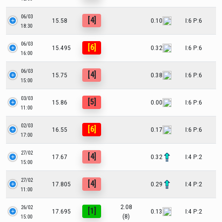
06/03
[4]
15.58
0.10
I:6 P:6
18:30
06/03
[6]
15.495
0.32
I:6 P:6
16:00
06/03
[4]
15.75
0.38
I:6 P:6
15:00
03/03
[5]
15.86
0.00
I:6 P:6
11:00
02/03
[6]
16.55
0.17
I:6 P:6
17:00
27/02
[4]
17.67
0.32
I:4 P:2
15:00
27/02
[4]
17.805
0.29
I:4 P:2
11:00
2.08
26/02
[1]
17.695
0.13
I:4 P:2
(8)
15:00