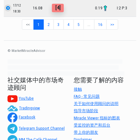
17/12
[4]
16.08
0.19
I:2 P:3
18:30
<<
1
2
3
4
5
…
16
>>
© MarketMiracleAdvisor
Market1234ff Adola9299 Miadvr37734j kjfrew3888 Mir32jj43ijgfr Olfwerhnj3
87m3knfd 8feuh3kkopl2 njk32iufbnnkf32 8i12ki8i12kjhkj oihunb324oioi23
3298ioh432iu3298 oiho12giu13g321 kjpo32489oihn4o32 oih543hoih543oih
社交媒体中的市场奇
您需要了解的内容
迹顾问
接触
FAQ - 常见问题
YouTube
关于如何使用顾问的说明
Tradingview
指导市场阶段
Facebook
Miracle Viewer 指标的图表
受监控的资产和后台
Telegram Support Channel
带上你的朋友
Disclaimer
MM The Cafè Channel